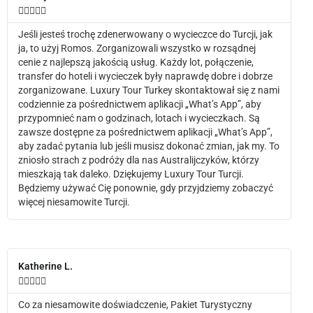





Jeśli jesteś trochę zdenerwowany o wycieczce do Turcji, jak
ja, to użyj Romos. Zorganizowali wszystko w rozsądnej
cenie z najlepszą jakością usług. Każdy lot, połączenie,
transfer do hoteli i wycieczek były naprawdę dobre i dobrze
zorganizowane. Luxury Tour Turkey skontaktował się z nami
codziennie za pośrednictwem aplikacji „What’s App”, aby
przypomnieć nam o godzinach, lotach i wycieczkach. Są
zawsze dostępne za pośrednictwem aplikacji „What’s App”,
aby zadać pytania lub jeśli musisz dokonać zmian, jak my. To
zniosło strach z podróży dla nas Australijczyków, którzy
mieszkają tak daleko. Dziękujemy Luxury Tour Turcji.
Będziemy używać Cię ponownie, gdy przyjdziemy zobaczyć
więcej niesamowite Turcji.
Katherine L.





Co za niesamowite doświadczenie, Pakiet Turystyczny