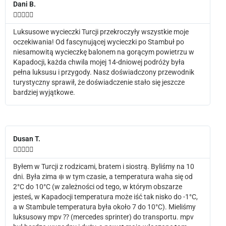
Dani B.





Luksusowe wycieczki Turcji przekroczyły wszystkie moje
oczekiwania! Od fascynującej wycieczki po Stambuł po
niesamowitą wycieczkę balonem na gorącym powietrzu w
Kapadocji, każda chwila mojej 14-dniowej podróży była
pełna luksusu i przygody. Nasz doświadczony przewodnik
turystyczny sprawił, że doświadczenie stało się jeszcze
bardziej wyjątkowe.
Dusan T.





Byłem w Turcji z rodzicami, bratem i siostrą. Byliśmy na 10
dni. Była zima ❄️ w tym czasie, a temperatura waha się od
2°C do 10°C (w zależności od tego, w którym obszarze
jesteś, w Kapadocji temperatura może iść tak nisko do -1°C,
a w Stambule temperatura była około 7 do 10°C). Mieliśmy
luksusowy mpv ⁇ (mercedes sprinter) do transportu. mpv