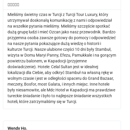





Mieliśmy świetny czas w Turcji z Turcji Tour Luxury, który
utrzymywał doskonałą komunikację z nami i odpowiedział
na wszelkie pytania mieliśmy. Mieliśmy szczęście spotkać
dużą grupę ludzi i mieć Ozcan jako nasz przewodnik. Bardzo
przyjemna osoba zawsze gotowy do pomocy i odpowiedzieć
na nasze pytania pokazujące dużą wiedzę o historii i
kulturze Turcji. Nasze ulubione części 10 dni były Stambuł,
wizyta w Domu Maryi Panny, Efezu, Pamukkale i na gorącym
powietrzu balonem, w Kapadocji (przyjemne
doświadczenie). Hotele: Celal Sultan jest w idealnej
lokalizacji dla Ciebie, aby odkryć Stambuł na własną rękę w
wolnym czasie i jest w odległości spaceru do Grand Bazaar,
meczety, Bosfor, most Galata, i innych miejsc. Inne hotele
były niesamowite, ale Mdc Hotel w Kapadocji ma prawdziwe
tureckie śniadanie i było to najlepsze śniadanie wszystkich
hoteli, które zatrzymaliśmy się w Turcji.
Wendy Ho.