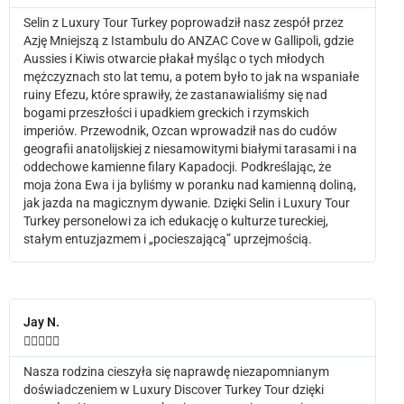
Selin z Luxury Tour Turkey poprowadził nasz zespół przez
Azję Mniejszą z Istambulu do ANZAC Cove w Gallipoli, gdzie
Aussies i Kiwis otwarcie płakał myśląc o tych młodych
mężczyznach sto lat temu, a potem było to jak na wspaniałe
ruiny Efezu, które sprawiły, że zastanawialiśmy się nad
bogami przeszłości i upadkiem greckich i rzymskich
imperiów. Przewodnik, Ozcan wprowadził nas do cudów
geografii anatolijskiej z niesamowitymi białymi tarasami i na
oddechowe kamienne filary Kapadocji. Podkreślając, że
moja żona Ewa i ja byliśmy w poranku nad kamienną doliną,
jak jazda na magicznym dywanie. Dzięki Selin i Luxury Tour
Turkey personelowi za ich edukację o kulturze tureckiej,
stałym entuzjazmem i „pocieszającą” uprzejmością.
Jay N.





Nasza rodzina cieszyła się naprawdę niezapomnianym
doświadczeniem w Luxury Discover Turkey Tour dzięki