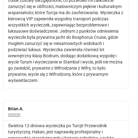
trasie zostały uwzględnione, co pozwoliło mi całkowicie
zanurzyć się w obfitości, malowniczym pięknie i kulturalnym
wspaniałości, które Turcja ma do zaoferowania. Wycieczka z
kierowcą VIP zapewniła wygodny transport podczas
wszystkich wycieczek, zapewniając bezproblemowe i
luksusowe doświadczenie. Jednym z punktów odniesienia
wycieczki była prywatna jacht do Bosphorus Cruise, gdzie
mogłem zanurzyć się w niesamowitych widokach i
podziwiać luksus. Wycieczka zawierała również lot
wewnętrzny klasy Bodrum, dodając dodatkową wygodę i
wycie Turum i wycieczanie w Stambuł i wycie, jeśli nie można
go zwiedzić, prywatne z Wifrodzanie z Wifry, to było
prywatne, wycie się z Wifrodzony, które z prywatnym
wyświetlaczem.
Brian A.





Świetna 12-dniowa wycieczka po Turcji! Przewodnik
turystyczny, Hakan, jest naprawdę profesjonalny i
wprowadza starożytne mity i historie zabytków, a także