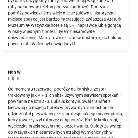
był bardzo wygodny i duży, a nawet mają włączone tam
(aby naładować telefon podczas podróży). Podczas
podróży odwiedziliśmy wiele miejsc (głównie historyczne
miejsca spa) co jest bardzo interesujące, zwłaszcza Ataturk
Muzeum ❤️ Wszystkie hotele są 5⭐️ i naprawdę lubię gorącą
wiosnę w jednym z hoteli. Byłem niesamowite
doświadczenie. Mamy również szansę dostać się do balonu
powietrza!!! Widok był oświetlony! !
Nan W.





Od momentu rezerwacji podróży na lotnisku, został
traktowany jak VIP z ich ekskluzywnym serwisem spotkań i
powitania na lotnisku. Luksus kontynuował transfer z
kierowcą do mojego hotelu w prywatnym samochodzie,
gdzie został przywitany przez profesjonalnego przewodnika,
który towarzyszył mi przez całą podróż. Każdy krok drogi,
wycieczka przekroczyła moje oczekiwania. Opłaty za wstęp
do wszystkich niesamowitych atrakcji wymienionych w