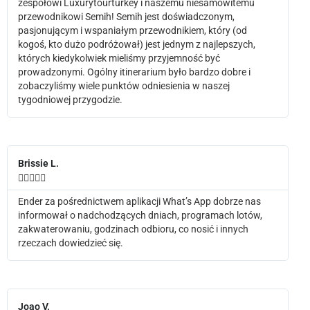
zespołowi Luxurytourturkey i naszemu niesamowitemu
przewodnikowi Semih! Semih jest doświadczonym,
pasjonującym i wspaniałym przewodnikiem, który (od
kogoś, kto dużo podróżował) jest jednym z najlepszych,
których kiedykolwiek mieliśmy przyjemność być
prowadzonymi. Ogólny itinerarium było bardzo dobre i
zobaczyliśmy wiele punktów odniesienia w naszej
tygodniowej przygodzie.
Brissie L.





Ender za pośrednictwem aplikacji What’s App dobrze nas
informował o nadchodzących dniach, programach lotów,
zakwaterowaniu, godzinach odbioru, co nosić i innych
rzeczach dowiedzieć się.
Joao V.