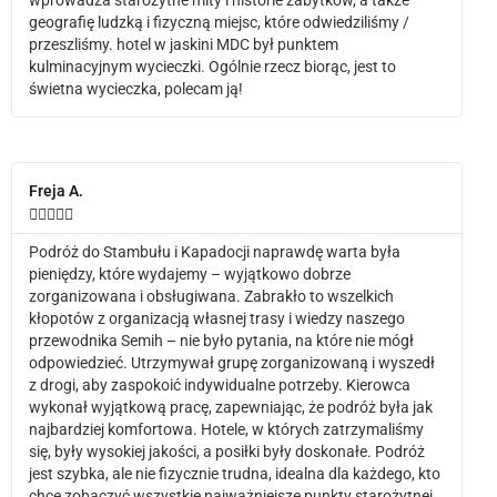
geografię ludzką i fizyczną miejsc, które odwiedziliśmy /
przeszliśmy. hotel w jaskini MDC był punktem
kulminacyjnym wycieczki. Ogólnie rzecz biorąc, jest to
świetna wycieczka, polecam ją!
Freja A.





Podróż do Stambułu i Kapadocji naprawdę warta była
pieniędzy, które wydajemy – wyjątkowo dobrze
zorganizowana i obsługiwana. Zabrakło to wszelkich
kłopotów z organizacją własnej trasy i wiedzy naszego
przewodnika Semih – nie było pytania, na które nie mógł
odpowiedzieć. Utrzymywał grupę zorganizowaną i wyszedł
z drogi, aby zaspokoić indywidualne potrzeby. Kierowca
wykonał wyjątkową pracę, zapewniając, że podróż była jak
najbardziej komfortowa. Hotele, w których zatrzymaliśmy
się, były wysokiej jakości, a posiłki były doskonałe. Podróż
jest szybka, ale nie fizycznie trudna, idealna dla każdego, kto
chce zobaczyć wszystkie najważniejsze punkty starożytnej