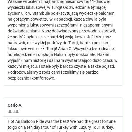
Właśnie wróciłem z najbardziej niesamowitej 11-dniowej
wycieczki luksusowej w Turcji! Od zwiedzania tętniącej
życiem ulic w Stambule po ekscytującą wycieczkę balonem
na gorącym powietrzu w Kapadocji, każda chwila była
wypełniona luksusowymi szczegółami i niezapomnianymi
doświadczeniami. Nasz doświadczony przewodnik sprawił,
że podróż była jeszcze bardziej wyjątkowa. Jeśli szukasz
naprawdę niezwykłej podróży do Turcji, bardzo polecam
luksusowe wycieczki Turcji! Arian C. Wszystko było idealne:
hotele, jedzenie i obsługa Hakan’ były doskonałe. Hakan
wyjaśnił nam historię i dał nam wystarczająco dużo czasu w
każdym miejscu. Hotele były bardzo czyste, a także pojazd.
Podróżowaliśmy z rodzicami i czuliśmy się bardzo
bezpiecznie i komfortowo.
Carlo A.





Hot Air Balloon Ride was the best! We had the great fortune
to go on a ten days tour of Turkey with Luxury Tour Turkey.