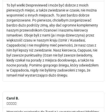
To był wielki Despreviewed i może być dobrze z moich
pierwszych miejsc, a także zwiedzanie w czasie, nie można
wspomnieć o innych miejscach. To jest bardzo dobrze
zorganizowane. Po pierwsze, chciałbym zorganizować
bardzo dużo podróży zimą, aby dać ogromne komplementy
naszym przewodnikom Ozanowi i naszemu kierowcy
Ismaelowi. Oboje byli z nami (ja i moja dziewczyna) przez
większość czasu w naszym kraju (Izmir / Kusadasi,
Cappadocia) i nie mogliśmy mieć pewności, że nasz czas z
nim był lepszy niż zwiedzanie. Nasz kierowca, Cappuse, nie
był zawsze punktualny (Ozan nie był zawsze świadomy,
kiedy czekał na porady z miejsca docelowego, a także na
nocne porady. Pomimo gorącego śniegu, który odwiedziłem
w Cappadocia, nigdy nie byliśmy zadowoleni z tego, że
Ismael miał wystarczająco dużo śniegu.
Carol B.





Wspaniała wycieczka do Turcji z Luxurytourturkey! Mieliśmy