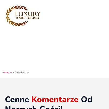
Turkey Tour Packages
Turcja Usługi turystyczne
Turkey Daily Tours
Świadectwa
O nas
Skontaktuj się z nami
Home →
-
Świadectwa
Cenne
Komentarze
Od