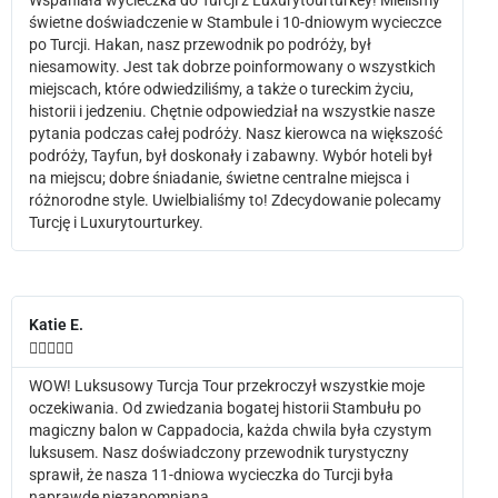
świetne doświadczenie w Stambule i 10-dniowym wycieczce
po Turcji. Hakan, nasz przewodnik po podróży, był
niesamowity. Jest tak dobrze poinformowany o wszystkich
miejscach, które odwiedziliśmy, a także o tureckim życiu,
historii i jedzeniu. Chętnie odpowiedział na wszystkie nasze
pytania podczas całej podróży. Nasz kierowca na większość
podróży, Tayfun, był doskonały i zabawny. Wybór hoteli był
na miejscu; dobre śniadanie, świetne centralne miejsca i
różnorodne style. Uwielbialiśmy to! Zdecydowanie polecamy
Turcję i Luxurytourturkey.
Katie E.





WOW! Luksusowy Turcja Tour przekroczył wszystkie moje
oczekiwania. Od zwiedzania bogatej historii Stambułu po
magiczny balon w Cappadocia, każda chwila była czystym
luksusem. Nasz doświadczony przewodnik turystyczny
sprawił, że nasza 11-dniowa wycieczka do Turcji była
naprawdę niezapomniana.