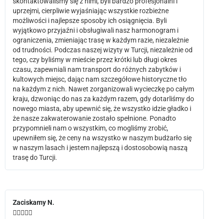
skontaktowaliśmy się z nimi, byli bardzo profesjonalni i
uprzejmi, cierpliwie wyjaśniając wszystkie rozbieżne
możliwości i najlepsze sposoby ich osiągnięcia. Byli
wyjątkowo przyjaźni i obsługiwali nasz harmonogram i
ograniczenia, zmieniając trasę w każdym razie, niezależnie
od trudności. Podczas naszej wizyty w Turcji, niezależnie od
tego, czy byliśmy w mieście przez krótki lub długi okres
czasu, zapewniali nam transport do różnych zabytków i
kultowych miejsc, dając nam szczegółowe historyczne tło
na każdym z nich. Nawet zorganizowali wycieczkę po całym
kraju, dzwoniąc do nas za każdym razem, gdy dotarliśmy do
nowego miasta, aby upewnić się, że wszystko idzie gładko i
że nasze zakwaterowanie zostało spełnione. Ponadto
przypomnieli nam o wszystkim, co mogliśmy zrobić,
upewniłem się, że ceny na wszystko w naszym budżarło się
w naszym lasach i jestem najlepszą i dostosobowią naszą
trasę do Turcji.
Zaciskamy N.




