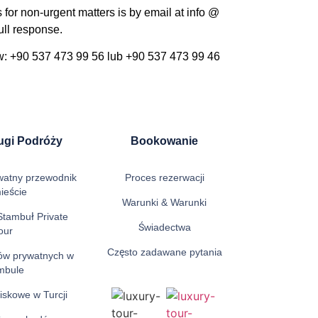
for non-urgent matters is by email at info @
ull response.
: +90 537 473 99 56 lub +90 537 473 99 46
ugi Podróży
Bookowanie
watny przewodnik
Proces rezerwacji
ieście
Warunki & Warunki
Stambuł Private
Świadectwa
our
Często zadawane pytania
ów prywatnych w
mbule
niskowe w Turcji