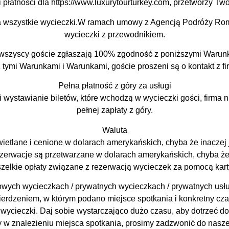
i płatności dla https://www.luxurytourturkey.com, przetworzy Two
 wszystkie wycieczki.W ramach umowy z Agencją Podróży Rom
wycieczki z przewodnikiem.
ji wszyscy goście zgłaszają 100% zgodność z poniższymi Warunk
z tymi Warunkami i Warunkami, goście proszeni są o kontakt z f
Pełna płatność z góry za usługi
i wystawianie biletów, które wchodzą w wycieczki gości, firm
pełnej zapłaty z góry.
Waluta
ietlane i cenione w dolarach amerykańskich, chyba że inaczej j
erwacje są przetwarzane w dolarach amerykańskich, chyba że go
zelkie opłaty związane z rezerwacją wycieczek za pomocą kart
wych wycieczkach / prywatnych wycieczkach / prywatnych usł
wierdzeniem, w którym podano miejsce spotkania i konkretny cza
wycieczki. Daj sobie wystarczająco dużo czasu, aby dotrzeć do 
cy w znalezieniu miejsca spotkania, prosimy zadzwonić do nas