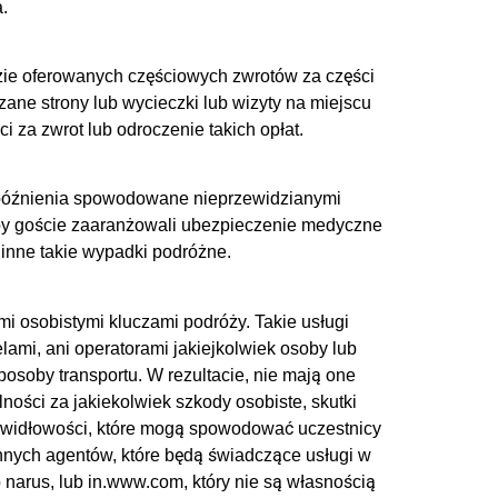
.
dzie oferowanych częściowych zwrotów za części
zane strony lub wycieczki lub wizyty na miejscu
za zwrot lub odroczenie takich opłat.
opóźnienia spowodowane nieprzewidzianymi
, aby goście zaaranżowali ubezpieczenie medyczne
b inne takie wypadki podróżne.
i osobistymi kluczami podróży. Takie usługi
ami, ani operatorami jakiejkolwiek osoby lub
posoby transportu. W rezultacie, nie mają one
lności za jakiekolwiek szkody osobiste, skutki
prawidłowości, które mogą spowodować uczestnicy
innych agentów, które będą świadczące usługi w
ub narus, lub in.www.com, który nie są własnością