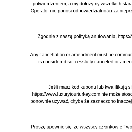
potwierdzeniem, a my dołożymy wszelkich stara
Operator nie ponosi odpowiedzialności za nieprz
Zgodnie z naszą polityką anulowania, https:/
Any cancellation or amendment must be communic
is considered successfully canceled or amend
Jeśli masz kod kuponu lub kwalifikują s
https://www.luxurytourturkey.com nie może st
ponownie używać, chyba że zaznaczono inaczej. 
Proszę upewnić się, że wszyscy członkowie Twoj