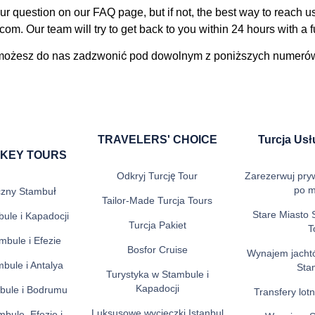
question on our FAQ page, but if not, the best way to reach us 
com. Our team will try to get back to you within 24 hours with a f
 możesz do nas zadzwonić pod dowolnym z poniższych numerów
TRAVELERS' CHOICE
Turcja Usł
RKEY TOURS
Odkryj Turcję Tour
Zarezerwuj pry
po m
czny Stambuł
Tailor-Made Turcja Tours
Stare Miasto 
ule i Kapadocji
Turcja Pakiet
T
mbule i Efezie
Bosfor Cruise
Wynajem jacht
bule i Antalya
Sta
Turystyka w Stambule i
Kapadocji
bule i Bodrumu
Transfery lot
Luksusowe wycieczki Istanbul
bule, Efezie i