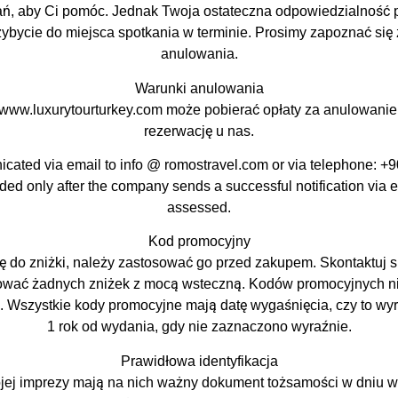
ń, aby Ci pomóc. Jednak Twoja ostateczna odpowiedzialność p
ybycie do miejsca spotkania w terminie. Prosimy zapoznać się 
anulowania.
Warunki anulowania
/www.luxurytourturkey.com może pobierać opłaty za anulowanie 
rezerwację u nas.
ated via email to info @ romostravel.com or via telephone: +9
ed only after the company sends a successful notification via
assessed.
Kod promocyjny
ię do zniżki, należy zastosować go przed zakupem. Skontaktuj si
osować żadnych zniżek z mocą wsteczną. Kodów promocyjnych ni
Wszystkie kody promocyjne mają datę wygaśnięcia, czy to wyr
1 rok od wydania, gdy nie zaznaczono wyraźnie.
Prawidłowa identyfikacja
ej imprezy mają na nich ważny dokument tożsamości w dniu wizy