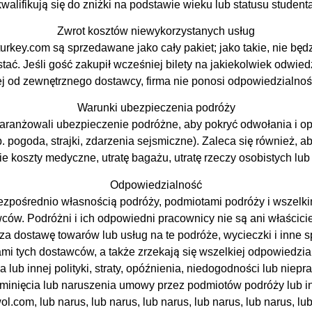
kwalifikują się do zniżki na podstawie wieku lub statusu studenta
Zwrot kosztów niewykorzystanych usług
turkey.com są sprzedawane jako cały pakiet; jako takie, nie bę
stać. Jeśli gość zakupił wcześniej bilety na jakiekolwiek odwied
od zewnętrznego dostawcy, firma nie ponosi odpowiedzialności 
Warunki ubezpieczenia podróży
aaranżowali ubezpieczenie podróżne, aby pokryć odwołania i 
p. pogoda, strajki, zdarzenia sejsmiczne). Zaleca się również
ie koszty medyczne, utratę bagażu, utratę rzeczy osobistych lu
Odpowiedzialność
ezpośrednio własnością podróży, podmiotami podróży i wszelkim
w. Podróżni i ich odpowiedni pracownicy nie są ani właściciel
 za dostawę towarów lub usług na te podróże, wycieczki i inne s
ami tych dostawców, a także zrzekają się wszelkiej odpowiedzia
 lub innej polityki, straty, opóźnienia, niedogodności lub nie
pominięcia lub naruszenia umowy przez podmiotów podróży lub 
l.com, lub narus, lub narus, lub narus, lub narus, lub narus, l