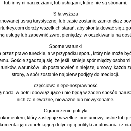
lub innymi narzędziami, lub usługami, które nie są stronami,
Siła wyższa
planowanej usług turystycznej lub trasie zostanie zamknięta z po
turkey.com dołoży wszelkich starań, aby skontaktować się z goś
ną usługę lub zapewnić zwrot pieniędzy, w oczekiwaniu na dost
Sporne warunki
przez prawo tureckie, a w przypadku sporu, który nie może b
mu. Goście zgadzają się, że jeśli istnieje spór między osobam
 warunków, warunków lub postanowień niniejszej umowy, każda z
strony, a spór zostanie najpierw podjęty do mediacji.
częściowa niepełnosprawność
dą nadal w pełni obowiązujące i nie będą w żaden sposób narusz
nich za nieważne, nieważne lub niewykonalne.
Ograniczenie polityki
dokumentem, który zastępuje wszelkie inne umowy, ustne lub pi
kumentacją uzupełniającą dotyczącą polityki anulowania i zmia