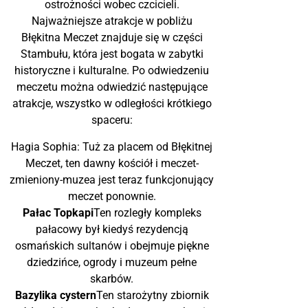
ostrożności wobec czcicieli.
Najważniejsze atrakcje w pobliżu
Błękitna Meczet znajduje się w części
Stambułu, która jest bogata w zabytki
historyczne i kulturalne. Po odwiedzeniu
meczetu można odwiedzić następujące
atrakcje, wszystko w odległości krótkiego
spaceru:
Hagia Sophia: Tuż za placem od Błękitnej
Meczet, ten dawny kościół i meczet-
zmieniony-muzea jest teraz funkcjonujący
meczet ponownie.
Pałac Topkapi
Ten rozległy kompleks
pałacowy był kiedyś rezydencją
osmańskich sultanów i obejmuje piękne
dziedzińce, ogrody i muzeum pełne
skarbów.
Bazylika cystern
Ten starożytny zbiornik