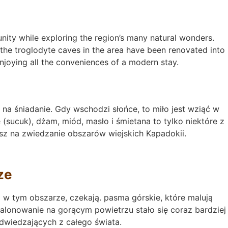
unity while exploring the region’s many natural wonders.
f the troglodyte caves in the area have been renovated into
 enjoying all the conveniences of a modern stay.
a śniadanie. Gdy wschodzi słońce, to miło jest wziąć w
e (sucuk), dżam, miód, masło i śmietana to tylko niektóre z
sz na zwiedzanie obszarów wiejskich Kapadokii.
ze
o w tym obszarze, czekają. pasma górskie, które malują
 balonowanie na gorącym powietrzu stało się coraz bardziej
dwiedzających z całego świata.