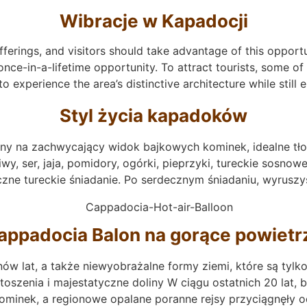
Wibracje w Kapadocji
ferings, and visitors should take advantage of this opport
nce-in-a-lifetime opportunity. To attract tourists, some o
to experience the area’s distinctive architecture while still
Styl życia kapadoków
y na zachwycający widok bajkowych kominek, idealne tło n
y, ser, jaja, pomidory, ogórki, pieprzyki, tureckie sosnow
ne tureckie śniadanie. Po serdecznym śniadaniu, wyruszy
appadocia Balon na gorące powietr
ów lat, a także niewyobrażalne formy ziemi, które są tylk
stoszenia i majestatyczne doliny W ciągu ostatnich 20 lat,
ominek, a regionowe opalane poranne rejsy przyciągnęły o