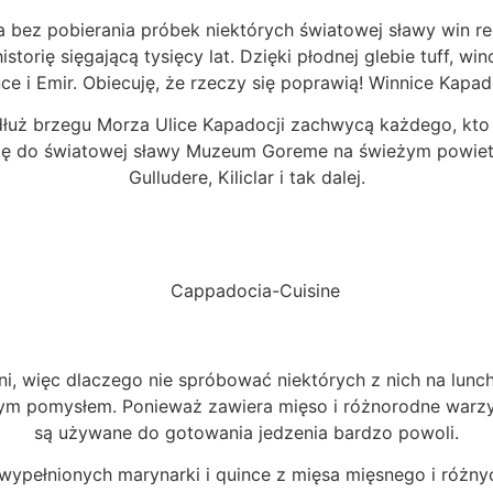
a bez pobierania próbek niektórych światowej sławy win re
istorię sięgającą tysięcy lat. Dzięki płodnej glebie tuff, 
ce i Emir. Obiecuję, że rzeczy się poprawią! Winnice Kapado
ż brzegu Morza Ulice Kapadocji zachwycą każdego, kto inter
ię do światowej sławy Muzeum Goreme na świeżym powietrzu 
Gulludere, Kiliclar i tak dalej.
, więc dlaczego nie spróbować niektórych z nich na lunch
wym pomysłem. Ponieważ zawiera mięso i różnorodne warzy
są używane do gotowania jedzenia bardzo powoli.
ypełnionych marynarki i quince z mięsa mięsnego i różnych