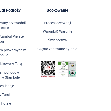
ługi Podróży
Bookowanie
watny przewodnik
Proces rezerwacji
ieście
Warunki & Warunki
Stambuł Private
Świadectwa
our
Często zadawane pytania
ów prywatnych w
mbule
niskowe w Turcji
Samochodów
h w Stambule
Destinacje
w Turcji
a Hotele