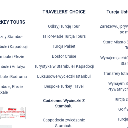
TRAVELERS' CHOICE
Turcja Us
RKEY TOURS
Odkryj Turcję Tour
Zarezerwuj pry
po m
Tailor-Made Turcja Tours
czny Stambuł
Stare Miasto 
Turcja Pakiet
ule i Kapadocji
T
Bosfor Cruise
mbule i Efezie
Wynajem jacht
Sta
Turystyka w Stambule i Kapadocji
bule i Antalya
Transfery lot
Luksusowe wycieczki Istanbul
bule i Bodrumu
Wynajem 
Bespoke Turkey Travel
bule, Efezie i
Prywatnyc
kale
Turcja 
Codzienne Wycieczki Z
Stambułu
Golf 
Turcj
Cappadocia zwiedzanie
Stambułu