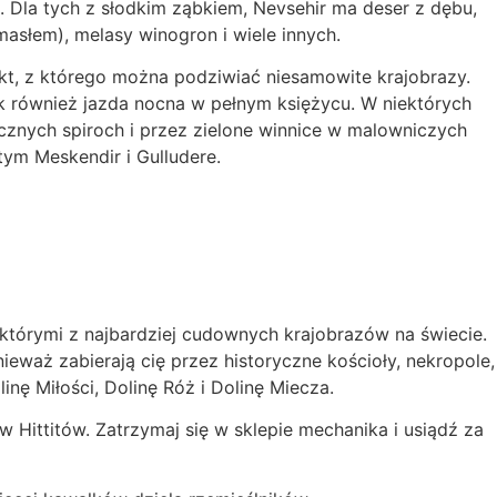
ej. Dla tych z słodkim ząbkiem, Nevsehir ma deser z dębu,
masłem), melasy winogron i wiele innych.
kt, z którego można podziwiać niesamowite krajobrazy.
k również jazda nocna w pełnym księżycu. W niektórych
ycznych spiroch i przez zielone winnice w malowniczych
tym Meskendir i Gulludere.
ektórymi z najbardziej cudownych krajobrazów na świecie.
ieważ zabierają cię przez historyczne kościoły, nekropole,
nę Miłości, Dolinę Róż i Dolinę Miecza.
w Hittitów. Zatrzymaj się w sklepie mechanika i usiądź za