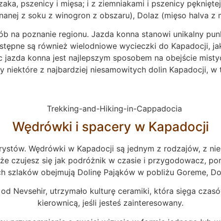
zaka, pszenicy i mięsa; i z ziemniakami i pszenicy pęknięt
nanej z soku z winogron z obszaru), Dolaz (mięso halva z 
ób na poznanie regionu. Jazda konna stanowi unikalny pun
stępne są również wielodniowe wycieczki do Kapadocji, ja
ęc jazda konna jest najlepszym sposobem na obejście mist
niektóre z najbardziej niesamowitych dolin Kapadocji, w 
Wędrówki i spacery w Kapadocji
turystów. Wędrówki w Kapadocji są jednym z rodzajów, z ni
 że czujesz się jak podróżnik w czasie i przygodowacz, pon
ych szlaków obejmują Dolinę Pająków w pobliżu Goreme, Doli
d Nevsehir, utrzymało kulturę ceramiki, która sięga czasó
kierownicą, jeśli jesteś zainteresowany.