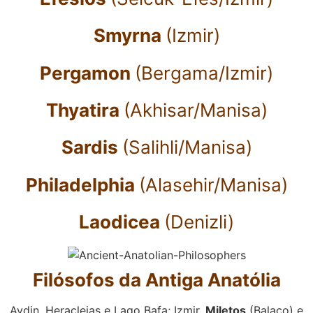
Smyrna
(Izmir)
Pergamon
(Bergama/Izmir)
Thyatira
(Akhisar/Manisa)
Sardis
(Salihli/Manisa)
Philadelphia
(Alasehir/Manisa)
Laodicea
(Denizli)
Filósofos da Antiga Anatólia
Aydin, Heracleias e Lago Bafa; Izmir,
Miletos
(Balaço) e