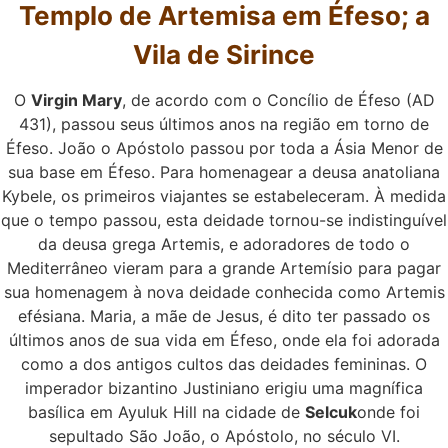
Templo de Artemisa em Éfeso; a
Vila de Sirince
O
Virgin Mary
, de acordo com o Concílio de Éfeso (AD
431), passou seus últimos anos na região em torno de
Éfeso. João o Apóstolo passou por toda a Ásia Menor de
sua base em Éfeso. Para homenagear a deusa anatoliana
Kybele, os primeiros viajantes se estabeleceram. À medida
que o tempo passou, esta deidade tornou-se indistinguível
da deusa grega Artemis, e adoradores de todo o
Mediterrâneo vieram para a grande Artemísio para pagar
sua homenagem à nova deidade conhecida como Artemis
efésiana. Maria, a mãe de Jesus, é dito ter passado os
últimos anos de sua vida em Éfeso, onde ela foi adorada
como a dos antigos cultos das deidades femininas. O
imperador bizantino Justiniano erigiu uma magnífica
basílica em Ayuluk Hill na cidade de
Selcuk
onde foi
sepultado São João, o Apóstolo, no século VI.