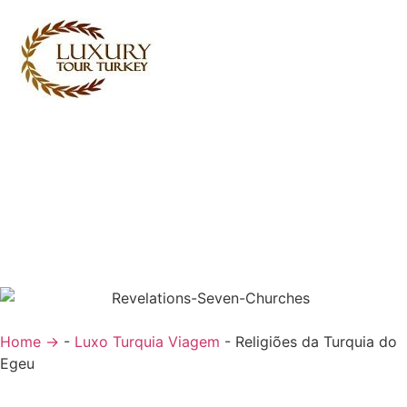
Turkey Tour Packages
Serviços de Viagem Turquia
Turkey Daily Tours
Testemunhos
Sobre nós
Contacte-nos
Home →
-
Luxo Turquia Viagem
-
Religiões da Turquia do
Egeu