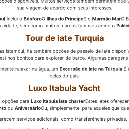
ções disponíveis. Muitos serviços também permitem que v
sua viagem de acordo com seus interesses.
bul
Inclui o
Bósforo
O
Ilhas do Príncipe
E o
Marmão Mar
O B
 da cidade, bem como muitos marcos famosos como o
Palác
Tour de iate Turquia
s Istambul, há também opções de passeio de iate disponí
estinos bonitos para explorar de barco. Algumas paragens
esmente relaxar na água, um
Excursão de iate na Turquia
É 
belas do país.
Luxo Itabula Yacht
as opções para
Luxo Itabula iate charter
Estes iates oferec
nto
ou
Aniversário
Ou, simplesmente, para aqueles que que
erecem serviços adicionais, como transferências privadas,