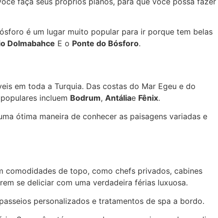
ocê faça seus próprios planos, para que você possa fazer
ósforo é um lugar muito popular para ir porque tem belas
io Dolmabahce
E o
Ponte do Bósforo
.
veis em toda a Turquia. Das costas do Mar Egeu e do
 populares incluem
Bodrum
,
Antália
e
Fênix
.
uma ótima maneira de conhecer as paisagens variadas e
em comodidades de topo, como chefs privados, cabines
rem se deliciar com uma verdadeira férias luxuosa.
 passeios personalizados e tratamentos de spa a bordo.