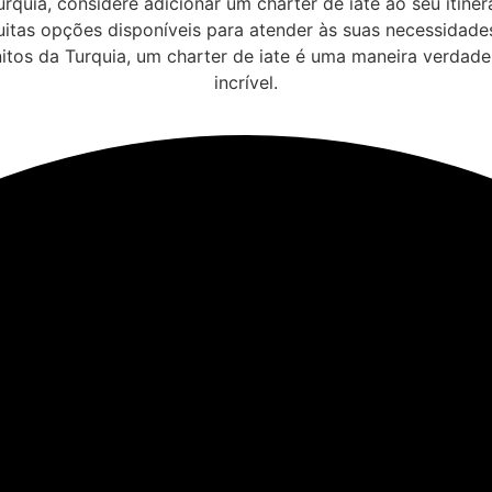
rquia, considere adicionar um charter de iate ao seu itin
itas opções disponíveis para atender às suas necessidade
itos da Turquia, um charter de iate é uma maneira verdadei
incrível.