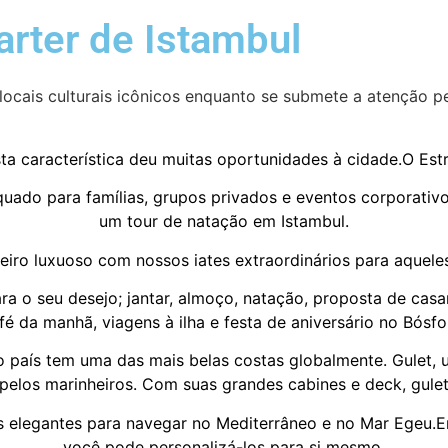
arter de Istambul
locais culturais icônicos enquanto se submete a atenção pe
esta característica deu muitas oportunidades à cidade.O Est
uado para famílias, grupos privados e eventos corporativo
um tour de natação em Istambul.
eiro luxuoso com nossos iates extraordinários para aquele
ra o seu desejo; jantar, almoço, natação, proposta de casam
fé da manhã, viagens à ilha e festa de aniversário no Bósfo
 país tem uma das mais belas costas globalmente. Gulet, 
 pelos marinheiros. Com suas grandes cabines e deck, gul
s elegantes para navegar no Mediterrâneo e no Mar Egeu.Em
você pode personalizá-los para si mesmo.