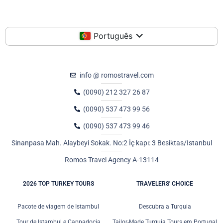
Português
info @ romostravel.com
(0090) 212 327 26 87
(0090) 537 473 99 56
(0090) 537 473 99 46
Sinanpasa Mah. Alaybeyi Sokak. No:2 İç kapı: 3 Besiktas/Istanbul
Romos Travel Agency A-13114
2026 TOP TURKEY TOURS
TRAVELERS' CHOICE
Pacote de viagem de Istambul
Descubra a Turquia
Tour de Istambul e Cappadocia
Tailor-Made Turquia Tours em Portugal