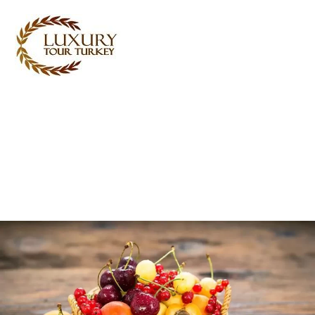
Turkey Tour Packages
Serviços de Viagem Turquia
Turkey Daily Tours
Testemunhos
Sobre nós
Contacte-nos