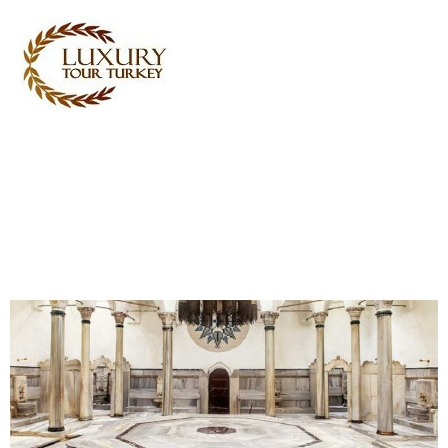
Turkey Tour Packages
Serviços de Viagem Turquia
Turkey Daily Tours
Testemunhos
Sobre nós
Contacte-nos