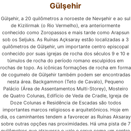
Gülşehir
Gülşehir, a 20 quilômetros a noroeste de Nevşehir e ao sul
de Kizilirmak (o Rio Vermelho), era anteriormente
conhecido como Zoropassos e mais tarde como Arapsun
sob os Seljuks. As Ruínas Açksaray estão localizadas a 3
quilômetros de Gülşehir, um importante centro episcopal
conhecido por suas igrejas de rocha dos séculos 9 e 10 e
túmulos de rocha do período romano esculpidos em
rochas de topo. As icônicas formações de rocha em forma
de cogumelo de Gülşehir também podem ser encontradas
nesta área. Backgammon (Teto de Cavalo), Pequeno
Palácio (Área de Assentamentos Multi-Storey), Mosteiro
de Quatro Colunas, Edifício de Veda de Cradle, Igreja de
Doze Colunas e Residência de Escadas são todos
importantes marcos religiosos e arquitetônicos. Hoje em
dia, os caminhantes tendem a favorecer as Ruínas Aksaray
sobre outras opções nas proximidades. Há uma pista de 7
quilômetros que atravessa o vale e serve como um centro