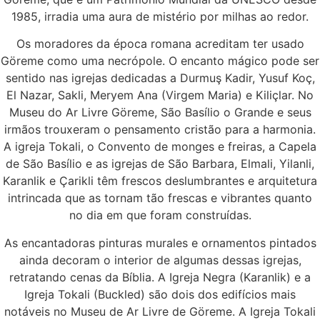
1985, irradia uma aura de mistério por milhas ao redor.
Os moradores da época romana acreditam ter usado
Göreme como uma necrópole. O encanto mágico pode ser
sentido nas igrejas dedicadas a Durmuş Kadir, Yusuf Koç,
El Nazar, Sakli, Meryem Ana (Virgem Maria) e Kiliçlar. No
Museu do Ar Livre Göreme, São Basílio o Grande e seus
irmãos trouxeram o pensamento cristão para a harmonia.
A igreja Tokali, o Convento de monges e freiras, a Capela
de São Basílio e as igrejas de São Barbara, Elmali, Yilanli,
Karanlik e Çarikli têm frescos deslumbrantes e arquitetura
intrincada que as tornam tão frescas e vibrantes quanto
no dia em que foram construídas.
As encantadoras pinturas murales e ornamentos pintados
ainda decoram o interior de algumas dessas igrejas,
retratando cenas da Bíblia. A Igreja Negra (Karanlik) e a
Igreja Tokali (Buckled) são dois dos edifícios mais
notáveis no Museu de Ar Livre de Göreme. A Igreja Tokali