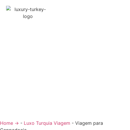
Turkey Tour Packages
Serviços de Viagem Turquia
Turkey Daily Tours
Testemunhos
Sobre nós
Contacte-nos
Home →
-
Luxo Turquia Viagem
-
Viagem para