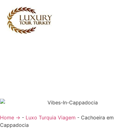
Turkey Tour Packages
Serviços de Viagem Turquia
Turkey Daily Tours
Testemunhos
Sobre nós
Contacte-nos
Home →
-
Luxo Turquia Viagem
-
Cachoeira em
Cappadocia