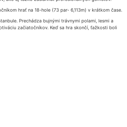
očníkom hrať na 18-hole (73 par- 6,113m) v krátkom čase.
tanbule. Prechádza bujnými trávnymi polami, lesmi a
iváciu začiatočníkov. Keď sa hra skončí, ťažkosti boli