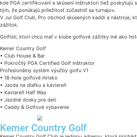
kde PGA certifikovaní a skúsení inštruktori tiež poskytujú
tým, že ponúkajú príležitosť zúčastniť sa turnajov.
V Jul Golf Club, Pro obchod skúsených kaddi a nástroje, 
zážitok.
Golfisti, ktorí chcú mať v klube golfové zážitky iné ako ho
Kemer Country Golf
• Club House & Bar
• Pokročilý PGA Certified Golf Inštruktor
Profesionálny systém výučby golfu V1
• 18-hole golfové ihrisko
• Jazda na diaľku a kaviareň
• Kaviareň Half Way
• Jazdné dosky pre deti
• Caddy & Golfové vybavenie
Kemer Country Golf
Kemer Country Golf Club je jedinou adresou, ktorá prichá