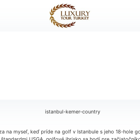
za na myseľ, keď príde na golf v Istanbule s jeho 18-hole 
andardmi USGA, golfové ihrisko sa hodí pre začiatočníkov,