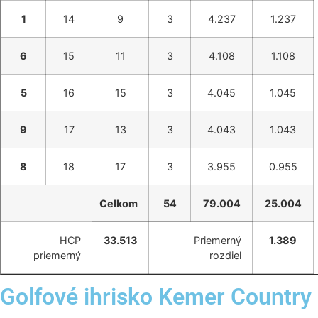
1
14
9
3
4.237
1.237
6
15
11
3
4.108
1.108
5
16
15
3
4.045
1.045
9
17
13
3
4.043
1.043
8
18
17
3
3.955
0.955
Celkom
54
79.004
25.004
HCP
33.513
Priemerný
1.389
priemerný
rozdiel
Golfové ihrisko Kemer Country