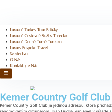
Luxusné Turkey Tour Balíčky
Luxusné Cestovné Služby Turecko
Luxusné Denné Turné Turecko
Luxury Bespoke Travel
Svedectvo
O Nás
Kontaktujte Nás
Hamburger Toggle Menu Zobraziť
Kemer Country Golf Club
Kemer Country Golf Club je jedinou adresou, ktorá prichád
renomovaným dizajnérom Joan Dudok van Heel v súlade s št