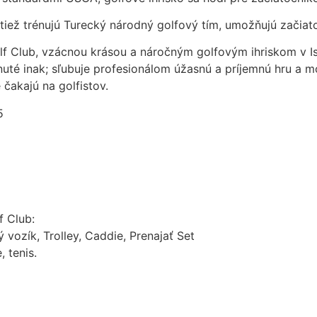
 tiež trénujú Turecký národný golfový tím, umožňujú začiat
f Club, vzácnou krásou a náročným golfovým ihriskom v Is
té inak; sľubuje profesionálom úžasnú a príjemnú hru a mot
 čakajú na golfistov.
5
f Club:
 vozík, Trolley, Caddie, Prenajať Set
 tenis.