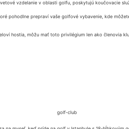
 svetové vzdelanie v oblasti golfu, poskytujú koučovacie sl
ktoré pohodlne prepraví vaše golfové vybavenie, kde môžet
teloví hostia, môžu mať toto privilégium len ako členovia k
dza na myseľ, keď príde na golf v Istanbule s 18-hĺbkovým