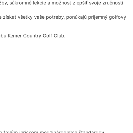
užby, súkromné lekcie a možnosť zlepšiť svoje zručnosti
e získať všetky vaše potreby, ponúkajú príjemný golfový
lubu Kemer Country Golf Club.
 golfovým ihriskom medzinárodných štandardov.