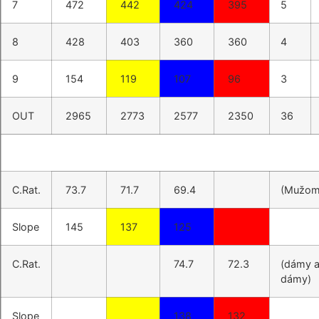
7
472
442
424
395
5
8
428
403
360
360
4
9
154
119
107
96
3
OUT
2965
2773
2577
2350
36
C.Rat.
73.7
71.7
69.4
(Mužom
Slope
145
137
125
C.Rat.
74.7
72.3
(dámy 
dámy)
Slope
138
132