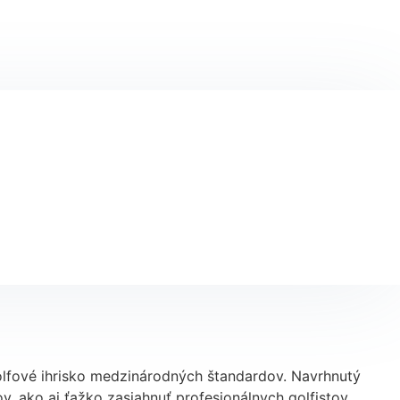
golfové ihrisko medzinárodných štandardov. Navrhnutý
 ako aj ťažko zasiahnuť profesionálnych golfistov.