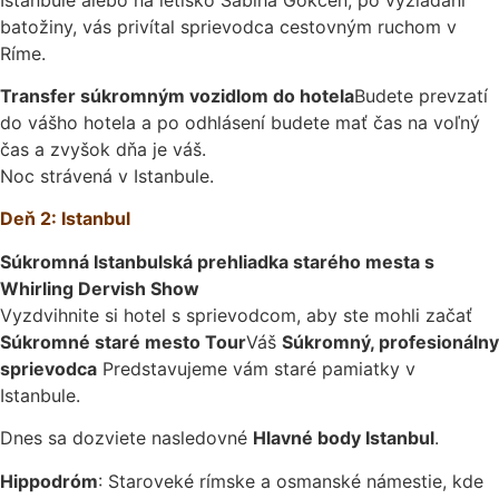
batožiny, vás privítal sprievodca cestovným ruchom v
Ríme.
Transfer súkromným vozidlom do hotela
Budete prevzatí
do vášho hotela a po odhlásení budete mať čas na voľný
čas a zvyšok dňa je váš.
Noc strávená v Istanbule.
Deň 2: Istanbul
Súkromná Istanbulská prehliadka starého mesta s
Whirling Dervish Show
Vyzdvihnite si hotel s sprievodcom, aby ste mohli začať
Súkromné staré mesto Tour
Váš
Súkromný, profesionálny
sprievodca
Predstavujeme vám staré pamiatky v
Istanbule.
Dnes sa dozviete nasledovné
Hlavné body Istanbul
.
Hippodróm
: Staroveké rímske a osmanské námestie, kde