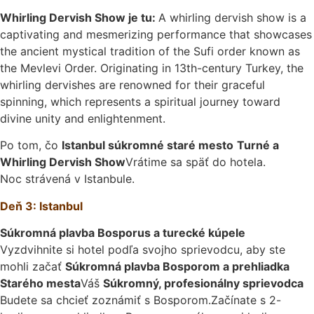
Whirling Dervish Show je tu:
A whirling dervish show is a
captivating and mesmerizing performance that showcases
the ancient mystical tradition of the Sufi order known as
the Mevlevi Order. Originating in 13th-century Turkey, the
whirling dervishes are renowned for their graceful
spinning, which represents a spiritual journey toward
divine unity and enlightenment.
Po tom, čo
Istanbul súkromné staré mesto
Turné a
Whirling Dervish Show
Vrátime sa späť do hotela.
Noc strávená v Istanbule.
Deň 3: Istanbul
Súkromná plavba Bosporus a turecké kúpele
Vyzdvihnite si hotel podľa svojho sprievodcu, aby ste
mohli začať
Súkromná plavba Bosporom a prehliadka
Starého mesta
Váš
Súkromný, profesionálny sprievodca
Budete sa chcieť zoznámiť s Bosporom.Začínate s 2-