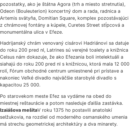
pozostatky, ako je štátna Agora (trh a miesto stretnutia),
Odeon (Bouleuterion) koncertný dom a rada, radnica a
Artemis svätyňa, Domitian Square, komplex pozostávajúci
z chrámovej fontány a kúpele, Curetes Street stĺpcová a
monumentálna ulica v Efeze.
Hadrijanský chrám venovaný cisárovi Hadriánovi sa datuje
do roku 200 pred nl, Latrines sú verejné toalety a knižnica
Celsus nám dokazuje, že ako Efezania boli intelektuáli a
siahajú do roku 200 pred nl s knižnicou, ktorá mala 12 000
rolí, Fórum obchodné centrum umiestnené pri prístave a
nakoniec Veľké divadlo najväčšie starobylé divadlo s
kapacitou 25 000.
Po starovekom meste Efez sa vydáme na obed do
miestnej reštaurácie a potom nasleduje ďalšia zastávka.
Izaiášova mešita
V roku 1375 ho postavili anatolskí
selžukovia, na rozdiel od moderného osmanského umenia
má strechu geometrickej architektúry a dva minarety.