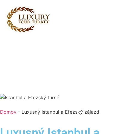
Turkey Tour Packages
Cestovné služby Turecko
Turkey Daily Tours
svedectvo
O nás
Kontaktujte nás
Domov
-
Luxusný Istanbul a Efezský zájazd
Luxusný Istanbul a