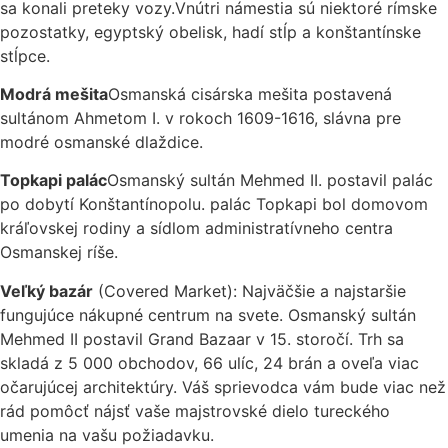
sa konali preteky vozy.Vnútri námestia sú niektoré rímske
pozostatky, egyptský obelisk, hadí stĺp a konštantínske
stĺpce.
Modrá mešita
Osmanská cisárska mešita postavená
sultánom Ahmetom I. v rokoch 1609-1616, slávna pre
modré osmanské dlaždice.
Topkapi palác
Osmanský sultán Mehmed II. postavil palác
po dobytí Konštantínopolu. palác Topkapi bol domovom
kráľovskej rodiny a sídlom administratívneho centra
Osmanskej ríše.
Veľký bazár
(Covered Market): Najväčšie a najstaršie
fungujúce nákupné centrum na svete. Osmanský sultán
Mehmed II postavil Grand Bazaar v 15. storočí. Trh sa
skladá z 5 000 obchodov, 66 ulíc, 24 brán a oveľa viac
očarujúcej architektúry. Váš sprievodca vám bude viac než
rád pomôcť nájsť vaše majstrovské dielo tureckého
umenia na vašu požiadavku.