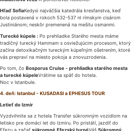
Hľaď Sofia
Kedysi najväčšia katedrála kresťanstva, keď
bola postavená v rokoch 532-537 nl rímskym cisárom
Justiniánom; neskôr premenená na mešitu osmanmi.
Turecké kúpele :
Po prehliadke Starého mesta máme
tradičný turecký Hammam s osviežujúcim procesom, ktorý
začína detoxikačným tureckým kúpeľným ošetrením, ktoré
vás prepraví na miesto pokoja a znovuzrodenia.
Po tom, čo
Bosporus Cruise - prehliadka starého mesta
a turecké kúpele
Vrátime sa späť do hotela.
Noc v Istanbule.
4. deň: Istanbul - KUSADASI a EPHESUS TOUR
Letieť do Izmir
Vyzdvihnite sa z hotela Transfer súkromným vozidlom na
letisko pre domáci let do Izmiru. Po pristátí, jazdiť do
Efezu a začať
súkromné
Efezský turné
Váš
Súkromný,