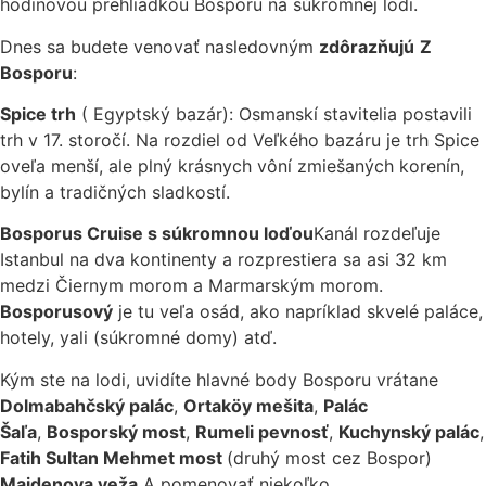
hodinovou prehliadkou Bosporu na súkromnej lodi.
Dnes sa budete venovať nasledovným
zdôrazňujú
Z
Bosporu
:
Spice trh
( Egyptský bazár): Osmanskí stavitelia postavili
trh v 17. storočí. Na rozdiel od Veľkého bazáru je trh Spice
oveľa menší, ale plný krásnych vôní zmiešaných korenín,
bylín a tradičných sladkostí.
Bosporus Cruise s súkromnou loďou
Kanál rozdeľuje
Istanbul na dva kontinenty a rozprestiera sa asi 32 km
medzi Čiernym morom a Marmarským morom.
Bosporusový
je tu veľa osád, ako napríklad skvelé paláce,
hotely, yali (súkromné domy) atď.
Kým ste na lodi, uvidíte hlavné body Bosporu vrátane
Dolmabahčský palác
,
Ortaköy mešita
,
Palác
Šaľa
,
Bosporský most
,
Rumeli pevnosť
,
Kuchynský palác
,
Fatih Sultan Mehmet most
(druhý most cez Bospor)
Maidenova veža
A pomenovať niekoľko.