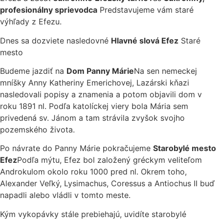
profesionálny sprievodca
Predstavujeme vám staré
výhľady z Efezu.
Dnes sa dozviete nasledovné
Hlavné slová Efez
Staré
mesto
Budeme jazdiť na
Dom Panny Márie
Na sen nemeckej
mníšky Anny Katheriny Emerichovej, Lazárski kňazi
nasledovali popisy a znamenia a potom objavili dom v
roku 1891 nl. Podľa katolíckej viery bola Mária sem
privedená sv. Jánom a tam strávila zvyšok svojho
pozemského života.
Po návrate do Panny Márie pokračujeme
Starobylé mesto
Efez
Podľa mýtu, Efez bol založený gréckym veliteľom
Androkulom okolo roku 1000 pred nl. Okrem toho,
Alexander Veľký, Lysimachus, Coressus a Antiochus II buď
napadli alebo vládli v tomto meste.
Kým vykopávky stále prebiehajú, uvidíte starobylé