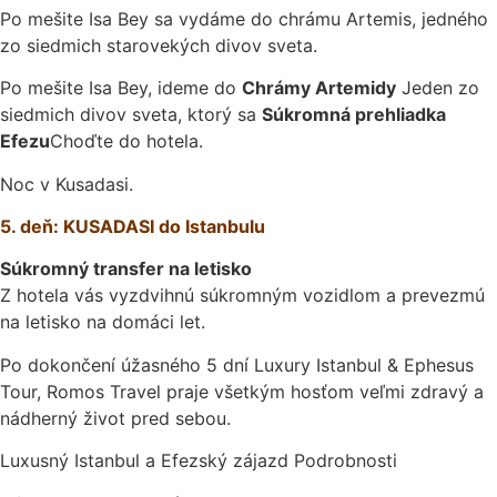
Po mešite Isa Bey sa vydáme do chrámu Artemis, jedného
zo siedmich starovekých divov sveta.
Po mešite Isa Bey, ideme do
Chrámy Artemidy
Jeden zo
siedmich divov sveta, ktorý sa
Súkromná prehliadka
Efezu
Choďte do hotela.
Noc v Kusadasi.
5. deň: KUSADASI do Istanbulu
Súkromný transfer na letisko
Z hotela vás vyzdvihnú súkromným vozidlom a prevezmú
na letisko na domáci let.
Po dokončení úžasného 5 dní Luxury Istanbul & Ephesus
Tour, Romos Travel praje všetkým hosťom veľmi zdravý a
nádherný život pred sebou.
Luxusný Istanbul a Efezský zájazd Podrobnosti