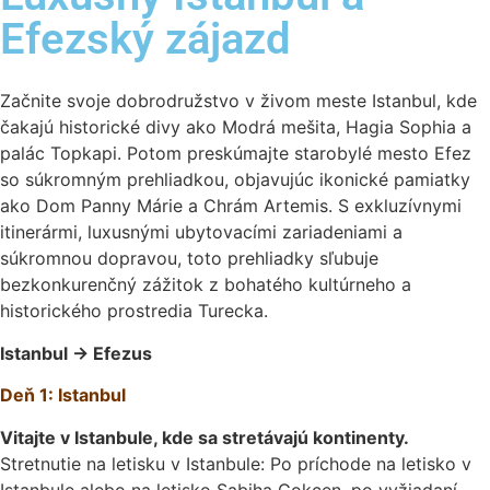
Efezský zájazd
Začnite svoje dobrodružstvo v živom meste Istanbul, kde
čakajú historické divy ako Modrá mešita, Hagia Sophia a
palác Topkapi. Potom preskúmajte starobylé mesto Efez
so súkromným prehliadkou, objavujúc ikonické pamiatky
ako Dom Panny Márie a Chrám Artemis. S exkluzívnymi
itinerármi, luxusnými ubytovacími zariadeniami a
súkromnou dopravou, toto prehliadky sľubuje
bezkonkurenčný zážitok z bohatého kultúrneho a
historického prostredia Turecka.
Istanbul → Efezus
Deň 1: Istanbul
Vitajte v Istanbule, kde sa stretávajú kontinenty.
Stretnutie na letisku v Istanbule: Po príchode na letisko v
Istanbule alebo na letisko Sabiha Gokcen, po vyžiadaní