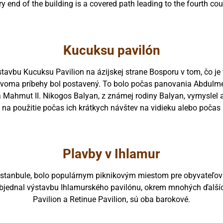
 very end of the building is a covered path leading to the fourth c
Kucuksu pavilón
ýstavbu Kucuksu Pavilion na ázijskej strane Bosporu v tom, čo je
oma príbehy bol postavený. To bolo počas panovania Abdulmeci
 a Mahmut II. Nikogos Balyan, z známej rodiny Balyan, vymyslel 
 na použitie počas ich krátkych návštev na vidieku alebo počas
Plavby v Ihlamur
 Istanbule, bolo populárnym piknikovým miestom pre obyvateľov
objednal výstavbu Ihlamurského pavilónu, okrem mnohých ďalší
Pavilion a Retinue Pavilion, sú oba barokové.