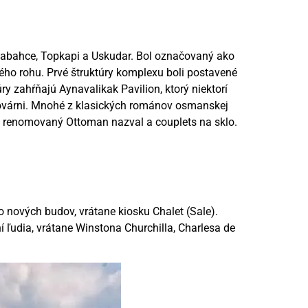
olmabahce, Topkapi a Uskudar. Bol označovaný ako
tého rohu. Prvé štruktúry komplexu boli postavené
ry zahŕňajú Aynavalikak Pavilion, ktorý niektorí
j továrni. Mnohé z klasických románov osmanskej
i, renomovaný Ottoman nazval a couplets na sklo.
 nových budov, vrátane kiosku Chalet (Sale).
 ľudia, vrátane Winstona Churchilla, Charlesa de