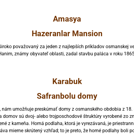
Amasya
Hazeranlar Mansion
roko považovaný za jeden z najlepších príkladov osmanskej ver
Hanim, známy obyvateľ oblasti, zadal stavbu paláca v roku 1865
Karabuk
Safranbolu domy
 nám umožňuje preskúmať domy z osmanského obdobia z 18. stor
šina domov sú dvoj- alebo trojposchodové štruktúry vyrobené zo 
né z kameňa. Horná podlaha, ktorá je vyrezávaná, je priestran
a mierne skrútený vzhľad; to je preto, že horné podlahy boli