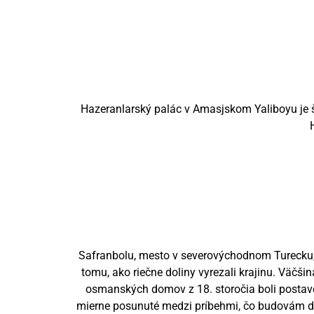
Hazeranlarský palác v Amasjskom Yaliboyu je ši
Safranbolu, mesto v severovýchodnom Turecku,
tomu, ako riečne doliny vyrezali krajinu. Väč
osmanských domov z 18. storočia boli postave
mierne posunuté medzi príbehmi, čo budovám dáv