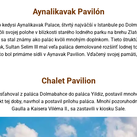
Aynalikavak Pavilón
o kedysi Aynalikavak Palace, štvrtý najväčší v Istanbule po D
li svojej polohe v blízkosti starého lodného parku na brehu Zla
ón sa stal známy ako palác kvôli mnohým doplnkom. Tieto štruktú
šak, Sultan Selim III mal veľa paláca demolované rozšíriť lodne
čo bol primárne sídli v Aynavak Pavilion. Vďačený svojej pamät
Chalet Pavilion
esťahoval z paláca Dolmabahce do paláca Yildiz, postavil mnoho
 tej doby, navrhol a postavil prílohu paláca. Mnohí pozoruhodní
Gaulla a Kaisera Viléma II., sa zastavili v kiosku Sale.