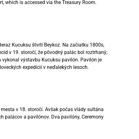
ourt, which is accessed via the Treasury Room.
 teraz Kucuksu štvrti Beykoz. Na začiatku 1800s,
d v 19. storočí, že pôvodný palác bol roztrhaný;
a vykonal výstavbu Kucuksu pavilón. Pavilón je
 loveckých expedícií v neďalekých lesoch.
 mesta v 18. storočí. Avšak počas vlády sultána
ch palácov a pavilónov. Dva pavilóny, Ceremony