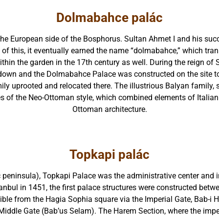
Dolmabahce palác
 the European side of the Bosphorus. Sultan Ahmet I and his suc
 of this, it eventually earned the name “dolmabahce,” which trans
hin the garden in the 17th century as well. During the reign of S
down and the Dolmabahce Palace was constructed on the site to
mily uprooted and relocated there. The illustrious Balyan family, 
s of the Neo-Ottoman style, which combined elements of Italia
Ottoman architecture.
Topkapi palác
ric peninsula), Topkapi Palace was the administrative center and
nbul in 1451, the first palace structures were constructed betwe
essible from the Hagia Sophia square via the Imperial Gate, Bab-i
Middle Gate (Bab’us Selam). The Harem Section, where the imperia