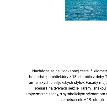
Nachádza sa na Hodvábnej ceste, 5 kilometr
holandskej architektúry z 18. storočia z doby
arménskych a seljukských štýlov. Fasády majú
scenára na dverách sekcie Harem, Ishakou P
trojrozmerné sochy, s symbolickým významom v 
zemetrasenie v 19. storočí