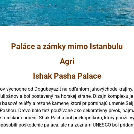
Paláce a zámky mimo Istanbulu
Agri
Ishak Pasha Palace
ov východne od Dogubeyazit na odľahlom juhovýchode krajiny, je
 Tulipánov a bol postavený na horskej strane. Dizajn komplexu 
 basové reliéfy a rezané kamene, ktoré pripomínajú umenie Sel
ashou. Drevo bolo tiež používané ako dekoratívny prvok, najmä
tureckom umení. Shak Pacha bol priekopníkom, ktorý použil v
 spôsobili poškodenie paláca, ale na zoznam UNESCO bol pridaný,