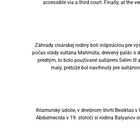
accessible via a third court. Finally, at the
Záhrady cisárskej rodiny boli inšpiráciou pre v
počas vlády sultána Mahmúta, drevený palác s dv
predtým, to bolo používané sultánmi Selim III
malý, pretože bol navrhnutý pre sultánov
Ihlamurský údolie, v dnešnom štvrti Besiktas v
Abdulmecida v 19. storočí si rodina Balyanov 