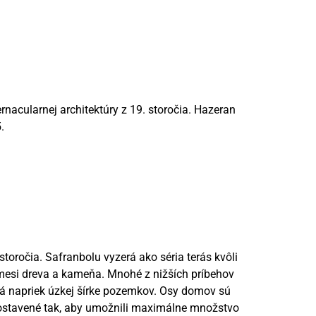
nacularnej architektúry z 19. storočia. Hazeran
.
očia. Safranbolu vyzerá ako séria terás kvôli
zmesi dreva a kameňa. Mnohé z nižších príbehov
ná napriek úzkej šírke pozemkov. Osy domov sú
 postavené tak, aby umožnili maximálne množstvo