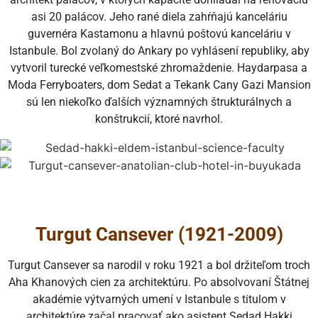
asi 20 palácov. Jeho rané diela zahŕňajú kanceláriu
guvernéra Kastamonu a hlavnú poštovú kanceláriu v
Istanbule. Bol zvolaný do Ankary po vyhlásení republiky, aby
vytvoril turecké veľkomestské zhromaždenie. Haydarpasa a
Moda Ferryboaters, dom Sedat a Tekank Cany Gazi Mansion
sú len niekoľko ďalších významných štrukturálnych a
konštrukcií, ktoré navrhol.
Turgut Cansever (1921-2009)
Turgut Cansever sa narodil v roku 1921 a bol držiteľom troch
Aha Khanových cien za architektúru. Po absolvovaní Štátnej
akadémie výtvarných umení v Istanbule s titulom v
architektúre začal pracovať ako asistent Sedad Hakki