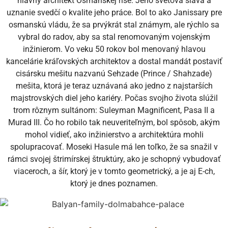
hlavný architekt Osmanskej ríše. Jeho svetová sláva a
uznanie svedčí o kvalite jeho práce. Bol to ako Janissary pre
osmanskú vládu, že sa prvýkrát stal známym, ale rýchlo sa
vybral do radov, aby sa stal renomovaným vojenským
inžinierom. Vo veku 50 rokov bol menovaný hlavou
kancelárie kráľovských architektov a dostal mandát postaviť
cisársku mešitu nazvanú Sehzade (Prince / Shahzade)
mešita, ktorá je teraz uznávaná ako jedno z najstarších
majstrovských diel jeho kariéry. Počas svojho života slúžil
trom rôznym sultánom: Suleyman Magnificent, Pasa II a
Murad III. Čo ho robilo tak neuveriteľným, bol spôsob, akým
mohol vidieť, ako inžinierstvo a architektúra mohli
spolupracovať. Moseki Hasule má len toľko, že sa snažil v
rámci svojej štrimírskej štruktúry, ako je schopný vybudovať
viaceroch, a šír, ktorý je v tomto geometrický, a je aj E-ch,
ktorý je dnes poznamen.