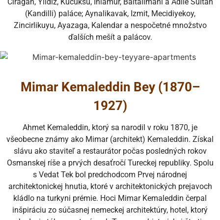
Ciragan, Yildiz, Kucuksu, Ihlamur, Baltalimani a Adile Sultan
(Kandilli) paláce; Aynalikavak, Izmit, Mecidiyekoy,
Zincirlikuyu, Ayazaga, Kalendar a nespočetné množstvo
ďalších mešít a palácov.
Mimar Kemaleddin Bey (1870–
1927)
Ahmet Kemaleddin, ktorý sa narodil v roku 1870, je
všeobecne známy ako Mimar (architekt) Kemaleddin. Získal
slávu ako staviteľ a restaurátor počas posledných rokov
Osmanskej ríše a prvých desaťročí Tureckej republiky. Spolu
s Vedat Tek bol predchodcom Prvej národnej
architektonickej hnutia, ktoré v architektonických prejavoch
kládlo na turkyni prémie. Hoci Mimar Kemaleddin čerpal
inšpiráciu zo súčasnej nemeckej architektúry, hotel, ktorý