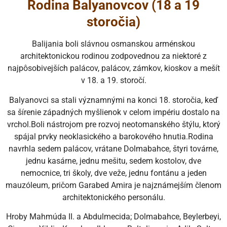
Rodina Balyanovcov (18 a 19
storočia)
Balijania boli slávnou osmanskou arménskou
architektonickou rodinou zodpovednou za niektoré z
najpôsobivejších palácov, palácov, zámkov, kioskov a mešít
v 18. a 19. storočí.
Balyanovci sa stali významnými na konci 18. storočia, keď
sa šírenie západných myšlienok v celom impériu dostalo na
vrchol.Boli nástrojom pre rozvoj neotomanského štýlu, ktorý
spájal prvky neoklasického a barokového hnutia.Rodina
navrhla sedem palácov, vrátane Dolmabahce, štyri továrne,
jednu kasárne, jednu mešitu, sedem kostolov, dve
nemocnice, tri školy, dve veže, jednu fontánu a jeden
mauzóleum, pričom Garabed Amira je najznámejším členom
architektonického personálu.
Hroby Mahmúda II. a Abdulmecida; Dolmabahce, Beylerbeyi,