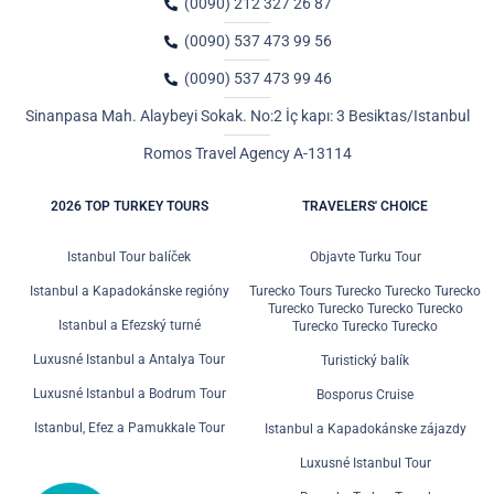
(0090) 212 327 26 87
(0090) 537 473 99 56
(0090) 537 473 99 46
Sinanpasa Mah. Alaybeyi Sokak. No:2 İç kapı: 3 Besiktas/Istanbul
Romos Travel Agency A-13114
2026 TOP TURKEY TOURS
TRAVELERS' CHOICE
Istanbul Tour balíček
Objavte Turku Tour
Istanbul a Kapadokánske regióny
Turecko Tours Turecko Turecko Turecko
Turecko Turecko Turecko Turecko
Istanbul a Efezský turné
Turecko Turecko Turecko
Luxusné Istanbul a Antalya Tour
Turistický balík
Luxusné Istanbul a Bodrum Tour
Bosporus Cruise
Istanbul, Efez a Pamukkale Tour
Istanbul a Kapadokánske zájazdy
Luxusné Istanbul Tour