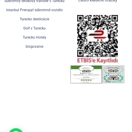
Často kladené otázky
Súkromný letiskový transfer v Turecku
Istanbul Prenajať súkromné vozidlo
Turecko destinácie
Golf v Turecku
Turecko Hotely
blogovanie