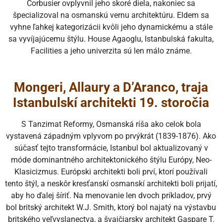
Corbusier ovplyvnil jeho skoré diela, nakoniec sa
špecializoval na osmanskú vernu architektúru. Eldem sa
vyhne ľahkej kategorizácii kvôli jeho dynamickému a stále
sa vyvíjajúcemu štýlu. House Agaoglu, Istanbulská fakulta,
Facilities a jeho univerzita sú len málo známe.
Mongeri, Allaury a D’Aranco, traja
Istanbulskí architekti 19. storočia
S Tanzimat Reformy, Osmanská ríša ako celok bola
vystavená západným vplyvom po prvýkrát (1839-1876). Ako
súčasť tejto transformácie, Istanbul bol aktualizovaný v
móde dominantného architektonického štýlu Európy, Neo-
Klasicizmus. Európski architekti boli prví, ktorí používali
tento štýl, a neskôr kresťanskí osmanskí architekti boli prijatí,
aby ho ďalej šíriť. Na menovanie len dvoch príkladov, prvý
bol britský architekt W.J. Smith, ktorý bol najatý na výstavbu
britského veľvyslanectva, a švajčiarsky architekt Gaspare T.