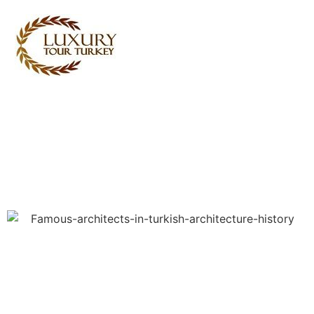
Turkey Tour Packages
Cestovné služby Turecko
Turkey Daily Tours
svedectvo
O nás
Kontaktujte nás