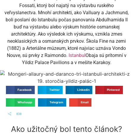
Fossati, ktorý bol najatý na výstavbu ruského
veľvyslanectva. Mnohí architekti, ako Valluary a Jachmund,
boli poslaní do Istanbulu počas panovania Abdulhamida II
buď na výstavbu alebo výskum histórie osmanskej
architektúry. Ako výsledok ich výskumu, vznikla zmes
neoklasických a osmanských prvkov. Škola Fine na zemi
(1882) a Arteriálne múzeum, ktoré najviac uznáva Vondo
Nouve, sú prvky z Raimondo.
Istanbul
Obaja sú prítomní v
Yildiz Palace Pavilions a v mešite Karakoy.
Facebook
Twitter
Linkedin
Pinterest
Whatsapp
Telegram
Email
838
Ako užitočný bol tento článok?