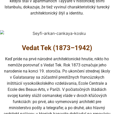
kedysi stál v apartmánoch Tayyare v historickej štvrti
Istanbulu, dokazuje, že tiež vyvinul charakteristický turecký
architektonický štýl a identitu.
Vedat Tek (1873–1942)
Keď príde na prvé národné architektonické hnutie, nikto ho
nemôže porovnať s Vedat Tek. Rok 1873 označuje jeho
narodenie na konci 19. storočia. Po ukončení strednej školy
v Galatasaray sa zúčastnil prestížnych francúzskych
inštitúcií vysokoškolského vzdelávania, Ecole Centrale a
Ecole des Beaux-Arts, v Paríži. V počiatočných štádiách
svojej kariéry slúžil osmanskej vláde v dvoch kľúčových
funkciách: po prvé, ako vymenovaný architekt pre
ministerstvo pošty a telegrafie; a po druhé, ako hlavný
architekt palácov, v ktorých kapacite dohliadal na renováciu