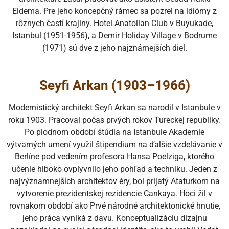
Eldema. Pre jeho koncepčný rámec sa pozrel na idiómy z
rôznych častí krajiny. Hotel Anatolian Club v Buyukade,
Istanbul (1951-1956), a Demir Holiday Village v Bodrume
(1971) sú dve z jeho najznámejších diel.
Seyfi Arkan (1903–1966)
Modernistický architekt Seyfi Arkan sa narodil v Istanbule v
roku 1903. Pracoval počas prvých rokov Tureckej republiky.
Po plodnom období štúdia na Istanbule Akademie
výtvarných umení využil štipendium na ďalšie vzdelávanie v
Berlíne pod vedením profesora Hansa Poelziga, ktorého
učenie hlboko ovplyvnilo jeho pohľad a techniku. Jeden z
najvýznamnejších architektov éry, bol prijatý Ataturkom na
vytvorenie prezidentskej rezidencie Cankaya. Hoci žil v
rovnakom období ako Prvé národné architektonické hnutie,
jeho práca vyniká z davu. Konceptualizáciu dizajnu