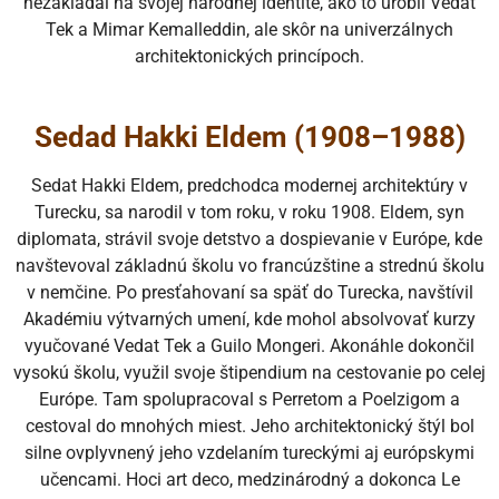
nezakladal na svojej národnej identite, ako to urobil Vedat
Tek a Mimar Kemalleddin, ale skôr na univerzálnych
architektonických princípoch.
Sedad Hakki Eldem (1908–1988)
Sedat Hakki Eldem, predchodca modernej architektúry v
Turecku, sa narodil v tom roku, v roku 1908. Eldem, syn
diplomata, strávil svoje detstvo a dospievanie v Európe, kde
navštevoval základnú školu vo francúzštine a strednú školu
v nemčine. Po presťahovaní sa späť do Turecka, navštívil
Akadémiu výtvarných umení, kde mohol absolvovať kurzy
vyučované Vedat Tek a Guilo Mongeri. Akonáhle dokončil
vysokú školu, využil svoje štipendium na cestovanie po celej
Európe. Tam spolupracoval s Perretom a Poelzigom a
cestoval do mnohých miest. Jeho architektonický štýl bol
silne ovplyvnený jeho vzdelaním tureckými aj európskymi
učencami. Hoci art deco, medzinárodný a dokonca Le