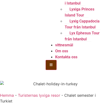
i Istanbul
Lyxiga Princes
Island Tour
Lyxig Cappadocia
Tour från Istanbul
Lyx Ephesus Tour
från Istanbul
vittnesmål
Om oss
Kontakta oss
Hamburger Toggle Menu
Hemma
-
Turisternas lyxiga resor
-
Chalet semester i
Turkiet