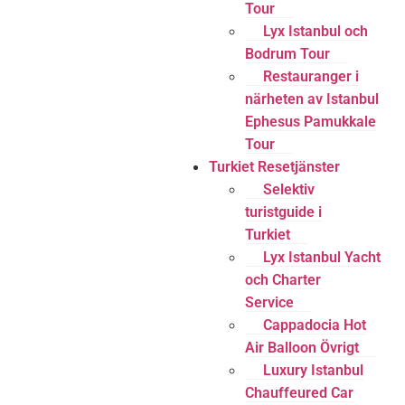
Tour
Lyx Istanbul och
Bodrum Tour
Restauranger i
närheten av Istanbul
Ephesus Pamukkale
Tour
Turkiet Resetjänster
Selektiv
turistguide i
Turkiet
Lyx Istanbul Yacht
och Charter
Service
Cappadocia Hot
Air Balloon Övrigt
Luxury Istanbul
Chauffeured Car