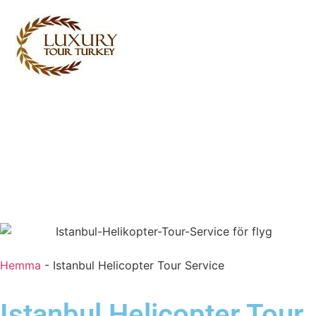
Turkey Tour Packages
Turkiet Resetjänster
Turkey Daily Tours
vittnesmål
Om oss
Kontakta oss
Hemma
-
Istanbul Helicopter Tour Service
Istanbul Helicopter Tour