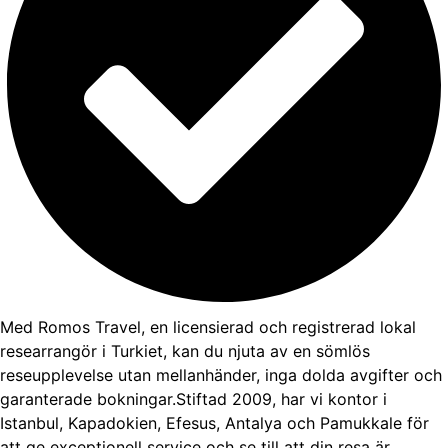
Med Romos Travel, en licensierad och registrerad lokal
researrangör i Turkiet, kan du njuta av en sömlös
reseupplevelse utan mellanhänder, inga dolda avgifter och
garanterade bokningar.Stiftad 2009, har vi kontor i
Istanbul, Kapadokien, Efesus, Antalya och Pamukkale för
att ge exceptionell service och se till att din resa är