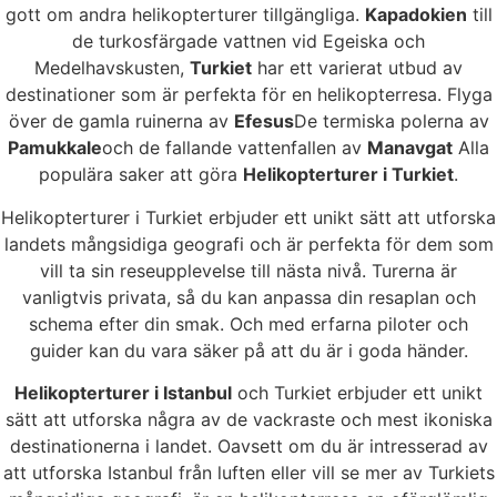
gott om andra helikopterturer tillgängliga.
Kapadokien
till
de turkosfärgade vattnen vid Egeiska och
Medelhavskusten,
Turkiet
har ett varierat utbud av
destinationer som är perfekta för en helikopterresa. Flyga
över de gamla ruinerna av
Efesus
De termiska polerna av
Pamukkale
och de fallande vattenfallen av
Manavgat
Alla
populära saker att göra
Helikopterturer i Turkiet
.
Helikopterturer i Turkiet erbjuder ett unikt sätt att utforska
landets mångsidiga geografi och är perfekta för dem som
vill ta sin reseupplevelse till nästa nivå. Turerna är
vanligtvis privata, så du kan anpassa din resaplan och
schema efter din smak. Och med erfarna piloter och
guider kan du vara säker på att du är i goda händer.
Helikopterturer i Istanbul
och Turkiet erbjuder ett unikt
sätt att utforska några av de vackraste och mest ikoniska
destinationerna i landet. Oavsett om du är intresserad av
att utforska Istanbul från luften eller vill se mer av Turkiets