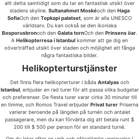
allt detta samtidigt som du tar en fantastisk utsikt över
stadens skyline.
Sultanahmet Moské
och den
Haga
Sofia
Och den
Topkapi palatset
, som är alla UNESCO
världsarv. Du kan också se den ikoniska
Bosporusbron
och den
Galata torn
Och den
Prinsens öar
.
A
Helikopterresa i Istanbul
kommer att ge dig en
oöverträffad utsikt över staden och möjlighet att fånga
några fantastiska bilder.
Helikopterturstjänster
Det finns flera helikopterturer i båda
Antalyas
och
Istanbul
, erbjuder en rad turer för att passa olika budgetar
och preferenser. De flesta turer varar cirka 30 minuter till
en timme, och Romos Travel erbjuder
Privat turer
Priserna
varierar beroende på längden på turnén och antalet
passagerare, men du kan förvänta dig att betala runt $
200 till $ 500 per person för en standard turné.
Om du letar efter en unik och oförglömlig upplevelse i