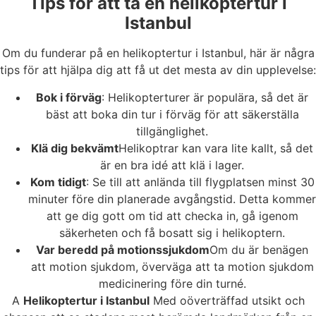
Tips för att ta en helikoptertur i
Istanbul
Om du funderar på en helikoptertur i Istanbul, här är några
tips för att hjälpa dig att få ut det mesta av din upplevelse:
Bok i förväg
: Helikopterturer är populära, så det är
bäst att boka din tur i förväg för att säkerställa
tillgänglighet.
Klä dig bekvämt
Helikoptrar kan vara lite kallt, så det
är en bra idé att klä i lager.
Kom tidigt
: Se till att anlända till flygplatsen minst 30
minuter före din planerade avgångstid. Detta kommer
att ge dig gott om tid att checka in, gå igenom
säkerheten och få bosatt sig i helikoptern.
Var beredd på motionssjukdom
Om du är benägen
att motion sjukdom, överväga att ta motion sjukdom
medicinering före din turné.
A
Helikoptertur i Istanbul
Med oöverträffad utsikt och