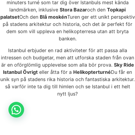
minuters turné som tar dig över Istanbuls mest kända
landmärken, inklusive
Stora Bazar
och den
Topkapi
palatset
Och den
Blå moskén
Turen ger ett unikt perspektiv
på stadens arkitektur och historia, och det är perfekt för
dem som vill uppleva en helikopterresa utan att bryta
banken.
Istanbul erbjuder en rad aktiviteter för att passa alla
intressen och budgetar, men att utforska staden från ovan
är en oförglömlig upplevelse som alla bör prova.
Sky Ride
Istanbul Övrigt
eller åtta för a
Helikopterturné
Du får en
unik syn på stadens rika historia och fantastiska arkitektur.
så varför inte ta dig till himlen och se Istanbul i ett helt
nytt ljus?