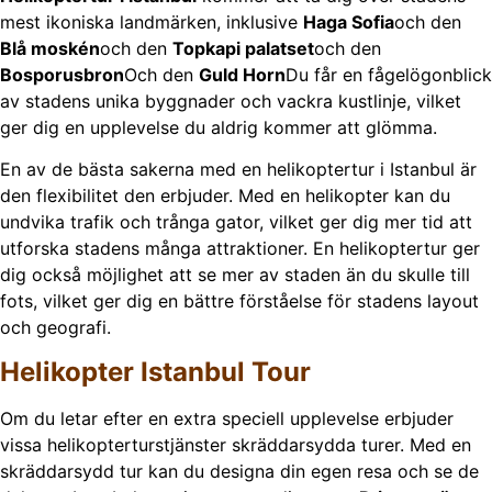
mest ikoniska landmärken, inklusive
Haga Sofia
och den
Blå moskén
och den
Topkapi palatset
och den
Bosporusbron
Och den
Guld Horn
Du får en fågelögonblick
av stadens unika byggnader och vackra kustlinje, vilket
ger dig en upplevelse du aldrig kommer att glömma.
En av de bästa sakerna med en helikoptertur i Istanbul är
den flexibilitet den erbjuder. Med en helikopter kan du
undvika trafik och trånga gator, vilket ger dig mer tid att
utforska stadens många attraktioner. En helikoptertur ger
dig också möjlighet att se mer av staden än du skulle till
fots, vilket ger dig en bättre förståelse för stadens layout
och geografi.
Helikopter Istanbul Tour
Om du letar efter en extra speciell upplevelse erbjuder
vissa helikopterturstjänster skräddarsydda turer. Med en
skräddarsydd tur kan du designa din egen resa och se de