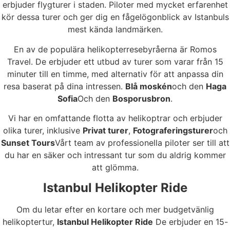
erbjuder flygturer i staden. Piloter med mycket erfarenhet
kör dessa turer och ger dig en fågelögonblick av Istanbuls
mest kända landmärken.
En av de populära helikopterresebyråerna är Romos
Travel. De erbjuder ett utbud av turer som varar från 15
minuter till en timme, med alternativ för att anpassa din
resa baserat på dina intressen.
Blå moskén
och den
Haga
Sofia
Och den
Bosporusbron
.
Vi har en omfattande flotta av helikoptrar och erbjuder
olika turer, inklusive
Privat turer
,
Fotograferingsturer
och
Sunset Tours
Vårt team av professionella piloter ser till att
du har en säker och intressant tur som du aldrig kommer
att glömma.
Istanbul Helikopter Ride
Om du letar efter en kortare och mer budgetvänlig
helikoptertur,
Istanbul Helikopter Ride
De erbjuder en 15-