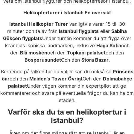
veta om Istanbul flygturer och helikopterresor i Istanbul.
Helikopterturer i Istanbul: En översikt
Istanbul Helikopter Turer
vanligtvis varar 15 till 30
minuter och ta av från
Istanbul flygplats
eller
Sabiha
Gökçen flygplats
Under turnén kommer du att flyga över
Istanbuls ikoniska landmärken, inklusive
Haga Sofia
och
den
Blå moskén
och den
Topkapi palatset
och den
Bosporusundet
Och den
Stora Bazar
.
Beroende på vilken tur du väljer kan du också se
Prinsens
öar
och den
Maiden's Tower Övrigt
Och den
Dolmabahçe
palatset
Under vägen kommer din expertpilot att ge
kommentarer och svara på eventuella frågor du kan ha om
staden.
Varför ska du ta en helikoptertur i
Istanbul?
Även om det finns många sätt att se Istanbul, är en