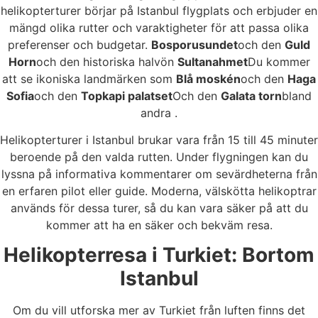
helikopterturer börjar på Istanbul flygplats och erbjuder en
mängd olika rutter och varaktigheter för att passa olika
preferenser och budgetar.
Bosporusundet
och den
Guld
Horn
och den historiska halvön
Sultanahmet
Du kommer
att se ikoniska landmärken som
Blå moskén
och den
Haga
Sofia
och den
Topkapi palatset
Och den
Galata torn
bland
andra .
Helikopterturer i Istanbul brukar vara från 15 till 45 minuter
beroende på den valda rutten. Under flygningen kan du
lyssna på informativa kommentarer om sevärdheterna från
en erfaren pilot eller guide. Moderna, välskötta helikoptrar
används för dessa turer, så du kan vara säker på att du
kommer att ha en säker och bekväm resa.
Helikopterresa i Turkiet: Bortom
Istanbul
Om du vill utforska mer av Turkiet från luften finns det