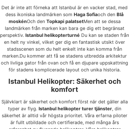
Det är inte att förneka att Istanbul är en vacker stad, med
dess ikoniska landmärken som
Haga Sofia
och den
Blå
moskén
Och den
Topkapi palatset
Men att se dessa
landmärken från marken kan bara ge dig ett begränsat
perspektiv.
Istanbul helikopterturné
Du kan se staden från
en helt ny vinkel, vilket ger dig en fantastisk utsikt över
stadsscenen som du helt enkelt inte kan komma från
marken.Du kommer att få se stadens utbredda arkitektur
och livliga gator från ovan och få en djupare uppskattning
för stadens komplicerade layout och unika historia.
Istanbul Helikopter: Säkerhet och
komfort
Självklart är säkerhet och komfort först när det gäller alla
typer av flyg.
Istanbul helikopter turer tjänster
, din
säkerhet är alltid vår högsta prioritet. Våra erfarna piloter
är fullt utbildade och certifierade, med många års