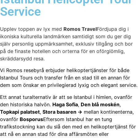
Service
Upplev toppen av lyx med
Romos Travel
Fördjupa dig i
ikoniska kulturella landmärken samtidigt som du ger dig
själv personlig uppmärksamhet, exklusiv tillgång och bor
på de finaste hotellen och orterna för en oförglömlig,
skräddarsydd resa.
Vi Romos resebyrå erbjuder helikoptertjänster för både
Istanbul Tours och transfer från en stad till en annan för
dem som önskar en privilegierad lyxig och elegant service.
Ett annat turalternativ är att se Istanbul i himlen, ovanför
den historiska halvön.
Haga Sofia
,
Den blå moskén
,
Topkapi palatset
,
Stora basaren →
mellan kontinenterna,
ovanför
Bosporus
Eftersom Istanbul har en tung
trafikstockning kan du slå den med en helikoptertjänst för
att nå en annan stad för dina affärsmöten eller