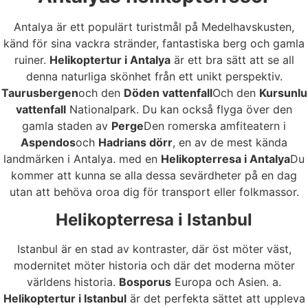
Antalya är ett populärt turistmål på Medelhavskusten,
känd för sina vackra stränder, fantastiska berg och gamla
ruiner.
Helikoptertur i Antalya
är ett bra sätt att se all
denna naturliga skönhet från ett unikt perspektiv.
Taurusbergen
och den
Döden vattenfall
Och den
Kursunlu
vattenfall
Nationalpark. Du kan också flyga över den
gamla staden av
Perge
Den romerska amfiteatern i
Aspendos
och
Hadrians dörr
, en av de mest kända
landmärken i Antalya. med en
Helikopterresa i Antalya
Du
kommer att kunna se alla dessa sevärdheter på en dag
utan att behöva oroa dig för transport eller folkmassor.
Helikopterresa i Istanbul
Istanbul är en stad av kontraster, där öst möter väst,
modernitet möter historia och där det moderna möter
världens historia.
Bosporus
Europa och Asien. a.
Helikoptertur i Istanbul
är det perfekta sättet att uppleva