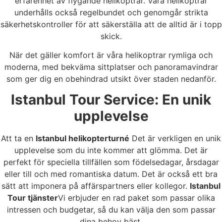
erfarenhet av flygande helikoptrar. Våra helikoptrar
underhålls också regelbundet och genomgår strikta
säkerhetskontroller för att säkerställa att de alltid är i topp
skick.
När det gäller komfort är våra helikoptrar rymliga och
moderna, med bekväma sittplatser och panoramavindrar
som ger dig en obehindrad utsikt över staden nedanför.
Istanbul Tour Service: En unik
upplevelse
Att ta en
Istanbul helikopterturné
Det är verkligen en unik
upplevelse som du inte kommer att glömma. Det är
perfekt för speciella tillfällen som födelsedagar, årsdagar
eller till och med romantiska datum. Det är också ett bra
sätt att imponera på affärspartners eller kollegor.
Istanbul
Tour tjänster
Vi erbjuder en rad paket som passar olika
intressen och budgetar, så du kan välja den som passar
dina behov bäst.