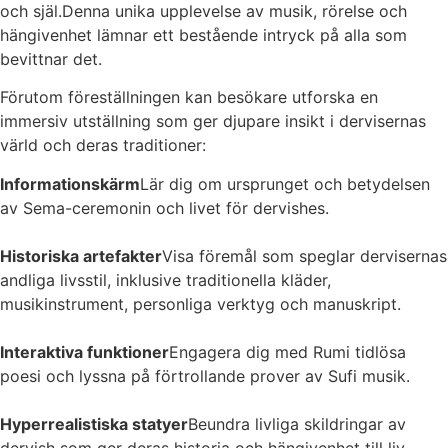
och själ.Denna unika upplevelse av musik, rörelse och
hängivenhet lämnar ett bestående intryck på alla som
bevittnar det.
Förutom föreställningen kan besökare utforska en
immersiv utställning som ger djupare insikt i dervisernas
värld och deras traditioner:
Informationskärm
Lär dig om ursprunget och betydelsen
av Sema-ceremonin och livet för dervishes.
Historiska artefakter
Visa föremål som speglar dervisernas
andliga livsstil, inklusive traditionella kläder,
musikinstrument, personliga verktyg och manuskript.
Interaktiva funktioner
Engagera dig med Rumi tidlösa
poesi och lyssna på förtrollande prover av Sufi musik.
Hyperrealistiska statyer
Beundra livliga skildringar av
dervish som ger deras historia och hängivenhet till liv.