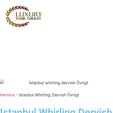
Turkey Tour Packages
Turkiet Resetjänster
Turkey Daily Tours
vittnesmål
Om oss
Kontakta oss
Hemma
-
Istanbul Whirling Dervish Övrigt
Istanbul Whirling Dervish