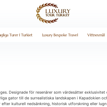
gliga Turer I Turkiet
Luxury Bespoke Travel
Vittnesmål
es. Designade för resenärer som värdesätter exklusivitet o
vliga gator till de surrealistiska landskapen i Kapadokien o
 efter kulturell nedsänkning, historisk utforskning eller l