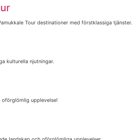
ur
amukkale Tour destinationer med förstklassiga tjänster.
 kulturella njutningar.
 oförglömlig upplevelse!
nde landskap och oförglömliga upplevelser.