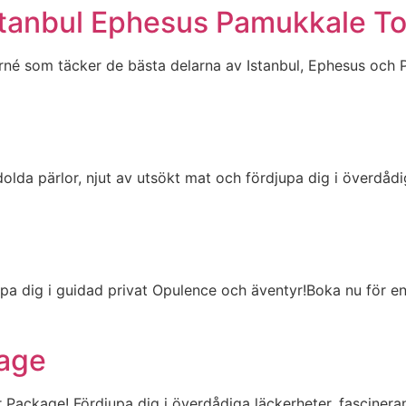
stanbul Ephesus Pamukkale To
né som täcker de bästa delarna av Istanbul, Ephesus och P
da pärlor, njut av utsökt mat och fördjupa dig i överdådiga
pa dig i guidad privat Opulence och äventyr!Boka nu för en
kage
Package! Fördjupa dig i överdådiga läckerheter, fascinera