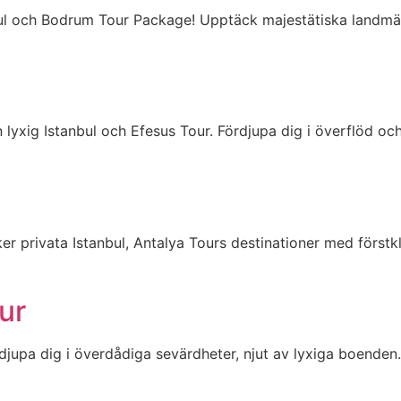
bul och Bodrum Tour Package! Upptäck majestätiska landmä
n lyxig Istanbul och Efesus Tour. Fördjupa dig i överflöd oc
r privata Istanbul, Antalya Tours destinationer med förstkl
ur
jupa dig i överdådiga sevärdheter, njut av lyxiga boenden.