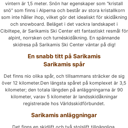
vintern är 1,5 meter. Snön har egenskaper som "kristall
snö" som finns i Alperna och består av stora kristallkorn
som inte håller ihop, vilket gör det idealiskt för skidåkning
och snowboard. Beläget i det vackra landskapet i
Cibiltepe, är Sarikamis Ski Center ett fantastiskt resmål för
alpint, norrsken och turnéskidåkning. En spännande
skidresa på Sarikamis Ski Center väntar på dig!
En snabb titt på Sarikamis
Sarikamis spår
Det finns nio olika spår, och tillsammans sträcker de sig
över 12 kilometer.Den längsta spåret på komplexet är 3,5
kilometer; den totala längden på anläggningarna är 90
kilometer, varav 5 kilometer är landsskidåkningar
registrerade hos Världsskidförbundet.
Sarikamis anläggningar
Det finns en skidlift och två stolslift tillgängliga.