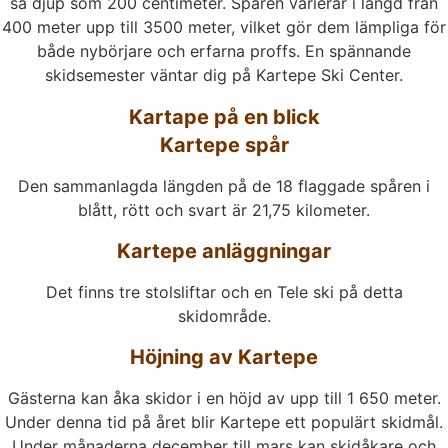
så djup som 200 centimeter. Spåren varierar i längd från
400 meter upp till 3500 meter, vilket gör dem lämpliga för
både nybörjare och erfarna proffs. En spännande
skidsemester väntar dig på Kartepe Ski Center.
Kartape på en blick
Kartepe spår
Den sammanlagda längden på de 18 flaggade spåren i
blått, rött och svart är 21,75 kilometer.
Kartepe anläggningar
Det finns tre stolsliftar och en Tele ski på detta
skidområde.
Höjning av Kartepe
Gästerna kan åka skidor i en höjd av upp till 1 650 meter.
Under denna tid på året blir Kartepe ett populärt skidmål.
Under månaderna december till mars kan skidåkare och