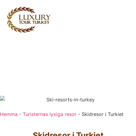
Turkey Tour Packages
Turkiet Resetjänster
Turkey Daily Tours
vittnesmål
Om oss
Kontakta oss
Hemma
-
Turisternas lyxiga resor
-
Skidresor i Turkiet
Skidresor i Turkiet