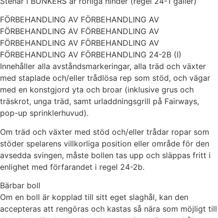
Stenar i BUNKERS är rörliga hinder (regel 24-1 gäller)
FÖRBEHANDLING AV FÖRBEHANDLING AV
FÖRBEHANDLING AV FÖRBEHANDLING AV
FÖRBEHANDLING AV FÖRBEHANDLING AV
FÖRBEHANDLING AV FÖRBEHANDLING 24-2B (I)
Innehåller alla avståndsmarkeringar, alla träd och växter
med staplade och/eller trådlösa rep som stöd, och vägar
med en konstgjord yta och broar (inklusive grus och
träskrot, unga träd, samt urladdningsgrill på Fairways,
pop-up sprinklerhuvud).
Om träd och växter med stöd och/eller trådar ropar som
stöder spelarens villkorliga position eller område för den
avsedda svingen, måste bollen tas upp och släppas fritt i
enlighet med förfarandet i regel 24-2b.
Bärbar boll
Om en boll är kopplad till sitt eget slaghål, kan den
accepteras att rengöras och kastas så nära som möjligt till