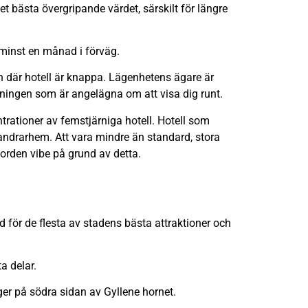
 bästa övergripande värdet, särskilt för längre
 minst en månad i förväg.
en där hotell är knappa. Lägenhetens ägare är
kningen som är angelägna om att visa dig runt.
trationer av femstjärniga hotell. Hotell som
andrarhem. Att vara mindre än standard, stora
l jorden vibe på grund av detta.
 för de flesta av stadens bästa attraktioner och
a delar.
er på södra sidan av Gyllene hornet.