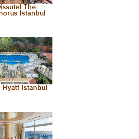
issotel The
orus Istanbul
 Hyatt Istanbul