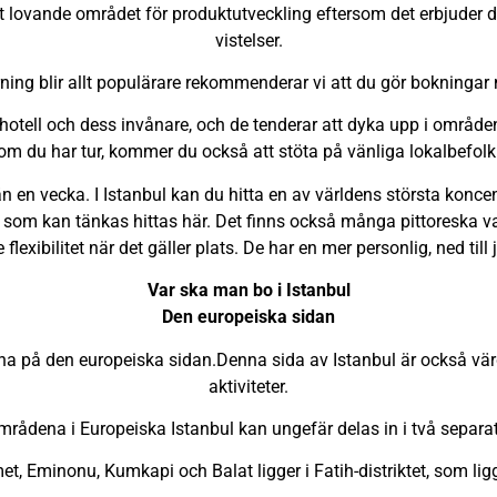
ovande området för produktutveckling eftersom det erbjuder det
vistelser.
ing blir allt populärare rekommenderar vi att du gör bokningar
tt hotell och dess invånare, och de tenderar att dyka upp i områd
h om du har tur, kommer du också att stöta på vänliga lokalbefol
n en vecka. I Istanbul kan du hitta en av världens största koncen
r som kan tänkas hittas här. Det finns också många pittoreska v
e flexibilitet när det gäller plats. De har en mer personlig, ned til
Var ska man bo i Istanbul
Den europeiska sidan
nna på den europeiska sidan.Denna sida av Istanbul är också värd
aktiviteter.
mrådena i Europeiska Istanbul kan ungefär delas in i två separat
, Eminonu, Kumkapi och Balat ligger i Fatih-distriktet, som ligg