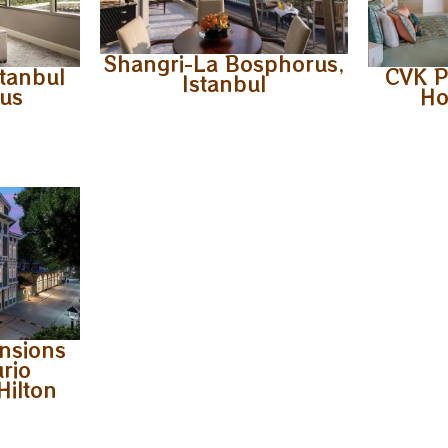
Shangri-La Bosphorus,
stanbul
CVK P
Istanbul
rus
Ho
nsions
urio
Hilton