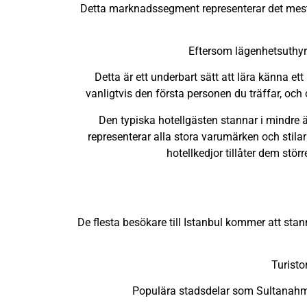
Detta marknadssegment representerar det mest l
Eftersom lägenhetsuthyrn
Detta är ett underbart sätt att lära känna e
vanligtvis den första personen du träffar, oc
Den typiska hotellgästen stannar i mindre ä
representerar alla stora varumärken och stila
hotellkedjor tillåter dem störr
De flesta besökare till Istanbul kommer att sta
Turisto
Populära stadsdelar som Sultanahmet