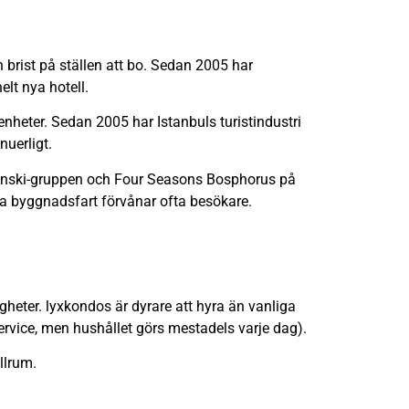
n brist på ställen att bo. Sedan 2005 har
elt nya hotell.
enheter. Sedan 2005 har Istanbuls turistindustri
uerligt.
mpinski-gruppen och Four Seasons Bosphorus på
ba byggnadsfart förvånar ofta besökare.
gheter. lyxkondos är dyrare att hyra än vanliga
rvice, men hushållet görs mestadels varje dag).
llrum.