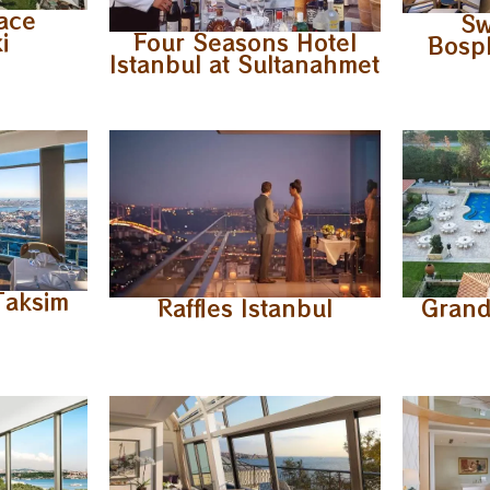
ace
Sw
i
Four Seasons Hotel
Bosph
Istanbul at Sultanahmet
Taksim
Raffles Istanbul
Grand