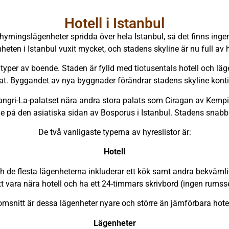
Hotell i Istanbul
thyrningslägenheter spridda över hela Istanbul, så det finns inge
eten i Istanbul vuxit mycket, och stadens skyline är nu full av h
a typer av boende. Staden är fylld med tiotusentals hotell och läg
at. Byggandet av nya byggnader förändrar stadens skyline kontin
Shangri-La-palatset nära andra stora palats som Ciragan av Ke
ge på den asiatiska sidan av Bosporus i Istanbul. Stadens snab
De två vanligaste typerna av hyreslistor är:
Hotell
och de flesta lägenheterna inkluderar ett kök samt andra bekvämli
 vara nära hotell och ha ett 24-timmars skrivbord (ingen rumsse
omsnitt är dessa lägenheter nyare och större än jämförbara hote
Lägenheter