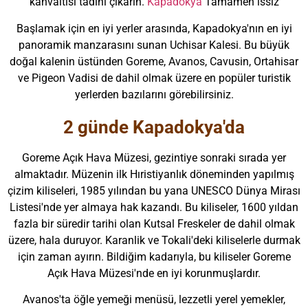
kahvaltısı tadını çıkarın.
Kapadokya
Tamamen ıssız
Başlamak için en iyi yerler arasında, Kapadokya'nın en iyi
panoramik manzarasını sunan Uchisar Kalesi. Bu büyük
doğal kalenin üstünden Goreme, Avanos, Cavusin, Ortahisar
ve Pigeon Vadisi de dahil olmak üzere en popüler turistik
yerlerden bazılarını görebilirsiniz.
2 günde Kapadokya'da
Goreme Açık Hava Müzesi, gezintiye sonraki sırada yer
almaktadır. Müzenin ilk Hıristiyanlık döneminden yapılmış
çizim kiliseleri, 1985 yılından bu yana UNESCO Dünya Mirası
Listesi'nde yer almaya hak kazandı. Bu kiliseler, 1600 yıldan
fazla bir süredir tarihi olan Kutsal Freskeler de dahil olmak
üzere, hala duruyor. Karanlik ve Tokali'deki kiliselerle durmak
için zaman ayırın. Bildiğim kadarıyla, bu kiliseler Goreme
Açık Hava Müzesi'nde en iyi korunmuşlardır.
Avanos'ta öğle yemeği menüsü, lezzetli yerel yemekler,