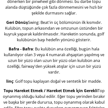
dönerken bir pinwheel gibi dönmesi. bu darbe topu
alanda düştüğünde çok fazla dönmemesini ve hızlı bir
şekilde durmasını sağlar.
Geri Dönüş
Swing: Beat'in üç bölümünün ilk kısmıdır.
Kulübün, topun arkasından ve omzunun üstünden bir
kuyruk yaparak kaldırılmasıdır. Hareketin sonunda, golf
kulübünün başı hedefin yönünü gösterir.
Bafra - Bafra
: Bu kulübün ana özelliği, bugün hala
kullanılıyor olan 3 veya 4 numaralı ahşaptan yapılmış ve
uzun bir yüzü olan uzun bir yüzü olan kulübün ana
özelliği, fairway'den yüksek atışlar için uzun bir yüzü
vardır.
linç
: Golf topu kaplayan doğal ve sentetik bir madde.
Topu Hareket Etmek / Hareket Etmek İçin Gerekli
Top
oynanmış olduğu kabul edilir. Eğer topu yerinden bırakır
ve başka bir yerde durursa, topu oynanmış olarak kabul
edilir. Eğer topu ayakta dururken oynanmayan faktörler