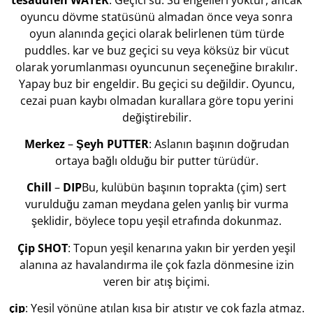
oyuncu dövme statüsünü almadan önce veya sonra
oyun alanında geçici olarak belirlenen tüm türde
puddles. kar ve buz geçici su veya köksüz bir vücut
olarak yorumlanması oyuncunun seçeneğine bırakılır.
Yapay buz bir engeldir. Bu geçici su değildir. Oyuncu,
cezai puan kaybı olmadan kurallara göre topu yerini
değiştirebilir.
Merkez
–
Şeyh
PUTTER
: Aslanın başının doğrudan
ortaya bağlı olduğu bir putter türüdür.
Chill
–
DIP
Bu, kulübün başının toprakta (çim) sert
vurulduğu zaman meydana gelen yanlış bir vurma
şeklidir, böylece topu yeşil etrafında dokunmaz.
Çip
SHOT
: Topun yeşil kenarına yakın bir yerden yeşil
alanına az havalandırma ile çok fazla dönmesine izin
veren bir atış biçimi.
çip
: Yeşil yönüne atılan kısa bir atıştır ve çok fazla atmaz.