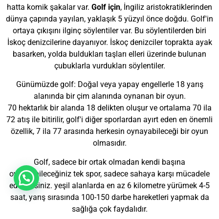
hatta komik şakalar var.
Golf için
, İngiliz aristokratiklerinden
dünya çapında yayılan, yaklaşık 5 yüzyıl önce doğdu. Golf'in
ortaya çıkışını ilginç söylentiler var. Bu söylentilerden biri
İskoç denizcilerine dayanıyor. İskoç denizciler toprakta ayak
basarken, yolda buldukları taşları elleri üzerinde bulunan
çubuklarla vurdukları söylentiler.
Günümüzde golf: Doğal veya yapay engellerle 18 yarış
alanında bir çim alanında oynanan bir oyun.
70 hektarlık bir alanda 18 delikten oluşur ve ortalama 70 ila
72 atış ile bitirilir, golf'i diğer sporlardan ayırt eden en önemli
özellik, 7 ila 77 arasında herkesin oynayabileceği bir oyun
olmasıdır.
Golf, sadece bir ortak olmadan kendi başına
oynayabileceğiniz tek spor, sadece sahaya karşı mücadele
edebilirsiniz. yeşil alanlarda en az 6 kilometre yürümek 4-5
saat, yarış sırasında 100-150 darbe hareketleri yapmak da
sağlığa çok faydalıdır.