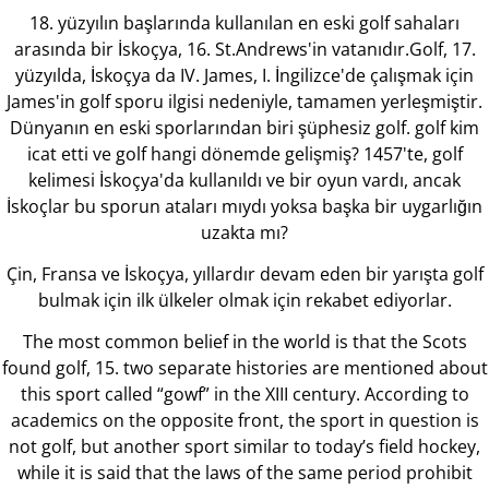
18. yüzyılın başlarında kullanılan en eski golf sahaları
arasında bir İskoçya, 16. St.Andrews'in vatanıdır.Golf, 17.
yüzyılda, İskoçya da IV. James, I. İngilizce'de çalışmak için
James'in golf sporu ilgisi nedeniyle, tamamen yerleşmiştir.
Dünyanın en eski sporlarından biri şüphesiz golf. golf kim
icat etti ve golf hangi dönemde gelişmiş? 1457'te, golf
kelimesi İskoçya'da kullanıldı ve bir oyun vardı, ancak
İskoçlar bu sporun ataları mıydı yoksa başka bir uygarlığın
uzakta mı?
Çin, Fransa ve İskoçya, yıllardır devam eden bir yarışta golf
bulmak için ilk ülkeler olmak için rekabet ediyorlar.
The most common belief in the world is that the Scots
found golf, 15. two separate histories are mentioned about
this sport called “gowf” in the XIII century. According to
academics on the opposite front, the sport in question is
not golf, but another sport similar to today’s field hockey,
while it is said that the laws of the same period prohibit