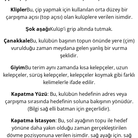
Klipler
Bu, çip yapmak için kullanılan orta düzey bir
çarpışma açısı (top açısı) olan kulüplere verilen isimdir.
Şok
aşağı
Kulüp’i grip altında tutmak.
Çanakkale
Bu, kulübün başının topun önünde yere (çim)
vurulduğu zaman meydana gelen yanlış bir vurma
şeklidir.
Giyim
Bu terim aynı zamanda kısa kelepçeler, uzun
kelepçeler, sürüş kelepçeler, kelepçeler koymak gibi farklı
kelimelerle ifade edilir.
Kapatma
Yüzü
: Bu, kulübün hedefinin adres veya
çarpışma sırasında hedefinin soluna bakışının yönüdür.
(Bilgi sağ elli batman için geçerlidir).
Kapatma
İstasyon
: Bu, sol ayağının topu ile hedef
yönüne daha yakın olduğu zaman gerçekleştirilen
dövme pozisyonuna verilen isimdir. sağ ayağı için. sağ