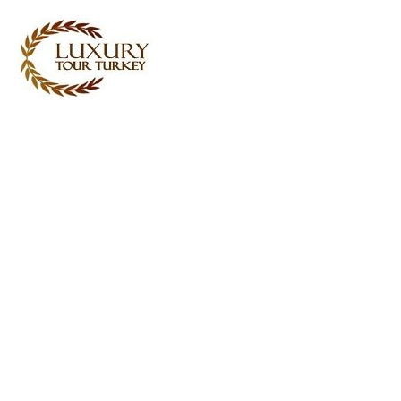
Turkey Tour Packages
Türkiye Seyahat Hizmetleri
Turkey Daily Tours
tanıklık
Hakkımızda
Bize İletişime Geçin
Türkiye'de Golf