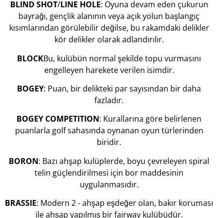
BLIND
SHOT
/
LINE
HOLE
: Oyuna devam eden çukurun
bayrağı, gençlik alanının veya açık yolun başlangıç
kısımlarından görülebilir değilse, bu rakamdaki delikler
kör delikler olarak adlandırılır.
BLOCK
Bu, kulübün normal şekilde topu vurmasını
engelleyen harekete verilen isimdir.
BOGEY
: Puan, bir delikteki par sayısından bir daha
fazladır.
BOGEY
COMPETITION
: Kurallarına göre belirlenen
puanlarla golf sahasında oynanan oyun türlerinden
biridir.
BORON
: Bazı ahşap kulüplerde, boyu çevreleyen spiral
telin güçlendirilmesi için bor maddesinin
uygulanmasıdır.
BRASSIE
: Modern 2 - ahşap eşdeğer olan, bakır koruması
ile ahşap yapılmış bir fairway kulübüdür.