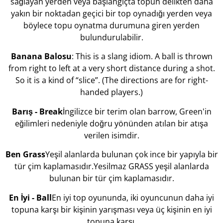
sağlayan yerden veya başlangıçta topun delikten daha
yakın bir noktadan geçici bir top oynadığı yerden veya
böylece topu oynatma durumuna giren yerden
bulundurulabilir.
Banana Balosu
: This is a slang idiom. A ball is thrown
from right to left at a very short distance during a shot.
So it is a kind of “slice”. (The directions are for right-
handed players.)
Barış - Break
İngilizce bir terim olan barrow, Green'in
eğilimleri nedeniyle doğru yönünden atılan bir atışa
verilen isimdir.
Ben Grass
Yeşil alanlarda bulunan çok ince bir yapıyla bir
tür çim kaplamasıdır.Yesilmaz GRASS yeşil alanlarda
bulunan bir tür çim kaplamasıdır.
En İyi - Ball
En iyi top oyununda, iki oyuncunun daha iyi
topuna karşı bir kişinin yarışması veya üç kişinin en iyi
topuna karşı.