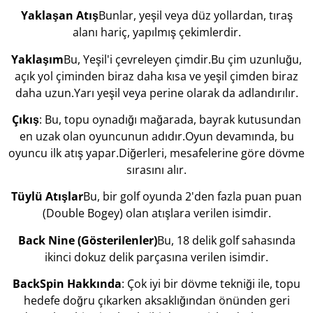
Yaklaşan Atış
Bunlar, yeşil veya düz yollardan, tıraş
alanı hariç, yapılmış çekimlerdir.
Yaklaşım
Bu, Yeşil'i çevreleyen çimdir.Bu çim uzunluğu,
açık yol çiminden biraz daha kısa ve yeşil çimden biraz
daha uzun.Yarı yeşil veya perine olarak da adlandırılır.
Çıkış
: Bu, topu oynadığı mağarada, bayrak kutusundan
en uzak olan oyuncunun adıdır.Oyun devamında, bu
oyuncu ilk atış yapar.Diğerleri, mesafelerine göre dövme
sırasını alır.
Tüylü Atışlar
Bu, bir golf oyunda 2'den fazla puan puan
(Double Bogey) olan atışlara verilen isimdir.
Back Nine (Gösterilenler)
Bu, 18 delik golf sahasında
ikinci dokuz delik parçasına verilen isimdir.
BackSpin Hakkında
: Çok iyi bir dövme tekniği ile, topu
hedefe doğru çıkarken aksaklığından önünden geri