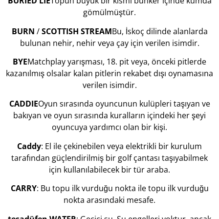
BURIED
LIE
Topun büyük bir kısmı bunker içinde kumda
gömülmüştür.
BURN
/
SCOTTISH
STREAM
Bu, İskoç dilinde alanlarda
bulunan nehir, nehir veya çay için verilen isimdir.
BYE
Matchplay yarışması, 18. pit veya, önceki pitlerde
kazanılmış olsalar kalan pitlerin rekabet dışı oynamasına
verilen isimdir.
CADDIE
Oyun sırasında oyuncunun kulüpleri taşıyan ve
bakıyan ve oyun sırasında kuralların içindeki her şeyi
oyuncuya yardımcı olan bir kişi.
Caddy
: El ile çekinebilen veya elektrikli bir kurulum
tarafından güçlendirilmiş bir golf çantası taşıyabilmek
için kullanılabilecek bir tür araba.
CARRY
: Bu topu ilk vurduğu nokta ile topu ilk vurduğu
nokta arasındaki mesafe.
tesadüfen
WATER
: Geçici su. Su engelleri yoktur, ancak