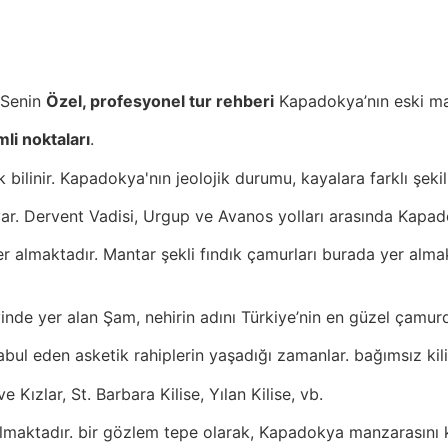
Senin
Özel, profesyonel tur rehberi
Kapadokya’nın eski ma
li noktaları
.
bilinir. Kapadokya'nın jeolojik durumu, kayalara farklı şekill
u var. Dervent Vadisi, Urgup ve Avanos yolları arasında Kapa
 almaktadır. Mantar şekli fındık çamurları burada yer almakt
yinde yer alan Şam, nehirin adını Türkiye’nin en güzel çamu
kabul eden asketik rahiplerin yaşadığı zamanlar. bağımsız kili
e Kızlar, St. Barbara Kilise, Yılan Kilise, vb.
aktadır. bir gözlem tepe olarak, Kapadokya manzarasını keş