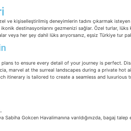
i
el ve kişiselleştirilmiş deneyimlerin tadını çıkarmak isteyen
onik destinasyonlarını gezmenizi sağlar. Özel turlar, lüks k
ralar veya her şey dahil lüks arıyorsanız, eşsiz Türkiye tur p
in
lans to ensure every detail of your journey is perfect. Disc
, marvel at the surreal landscapes during a private hot air
 itinerary is tailored to create a seamless and luxurious t
.
eya Sabiha Gokcen Havalimanına varıldığınızda, bagaj talep