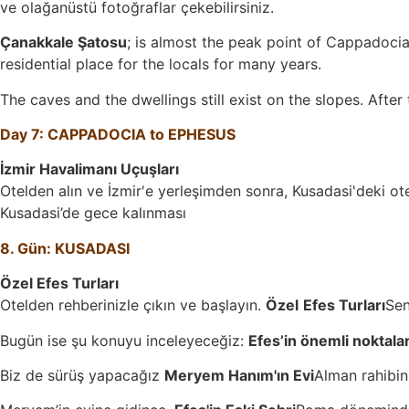
ve olağanüstü fotoğraflar çekebilirsiniz.
Çanakkale Şatosu
; is almost the peak point of Cappadocia
residential place for the locals for many years.
The caves and the dwellings still exist on the slopes. After
Day 7: CAPPADOCIA to EPHESUS
İzmir Havalimanı Uçuşları
Otelden alın ve İzmir'e yerleşimden sonra, Kusadasi'deki ot
Kusadasi’de gece kalınması
8. Gün: KUSADASI
Özel Efes Turları
Otelden rehberinizle çıkın ve başlayın.
Özel
Efes Turları
Se
Bugün ise şu konuyu inceleyeceğiz:
Efes’in önemli noktalar
Biz de sürüş yapacağız
Meryem Hanım'ın Evi
Alman rahibin 