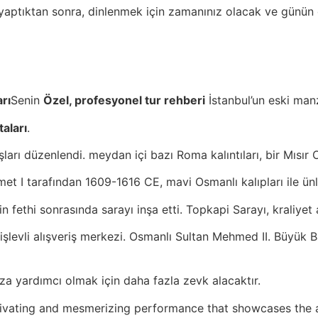
 yaptıktan sonra, dinlenmek için zamanınız olacak ve günün ge
arı
Senin
Özel, profesyonel tur rehberi
İstanbul’un eski manz
aları
.
arı düzenlendi. meydan içi bazı Roma kalıntıları, bir Mısır 
 I tarafından 1609-1616 CE, mavi Osmanlı kalıpları ile ünlü
 fethi sonrasında sarayı inşa etti. Topkapi Sarayı, kraliyet
şlevli alışveriş merkezi. Osmanlı Sultan Mehmed II. Büyük B
ıza yardımcı olmak için daha fazla zevk alacaktır.
tivating and mesmerizing performance that showcases the an