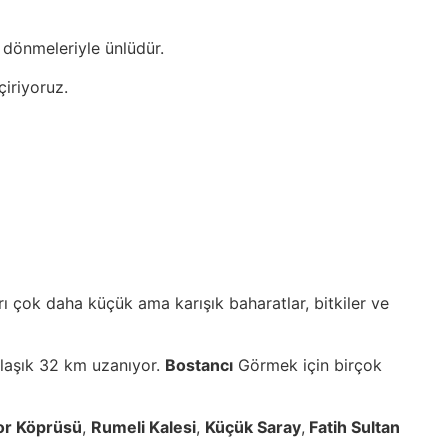
n dönmeleriyle ünlüdür.
iriyoruz.
rı çok daha küçük ama karışık baharatlar, bitkiler ve
klaşık 32 km uzanıyor.
Bostancı
Görmek için birçok
or Köprüsü
,
Rumeli Kalesi
,
Küçük Saray
,
Fatih Sultan