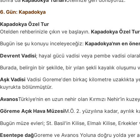
sonra da
Kapadokya Turları
Otelinize geri dönüyoruz.
6. Gün: Kapadokya
Kapadokya Özel Tur
Otelden rehberinizle çıkın ve başlayın.
Kapadokya Özel Tur
Bugün ise şu konuyu inceleyeceğiz:
Kapadokya'nın en önem
Devrent Vadisi
; hayal gücü vadisi veya pembe vadisi olarak 
Burada, belirgin bir şekilde, bir yılan şekli kayalık oluşum
Aşk Vadisi
Vadisi Goreme'den birkaç kilometre uzaklıkta yer
kuyrukta bölünmüştür.
Avanos
Türkiye’nin en uzun nehir olan Kırmızı Nehir’in kuze
Göreme Açık Hava Müzesi
M.Ö. 2. yüzyılına kadar, ayrılık 
Bugün müze evleri; St. Basil'in Kilise, Elmalı Kilise, Erkekler v
Esentepe dağ
Goreme ve Avanos Yoluna doğru yolda yer alm