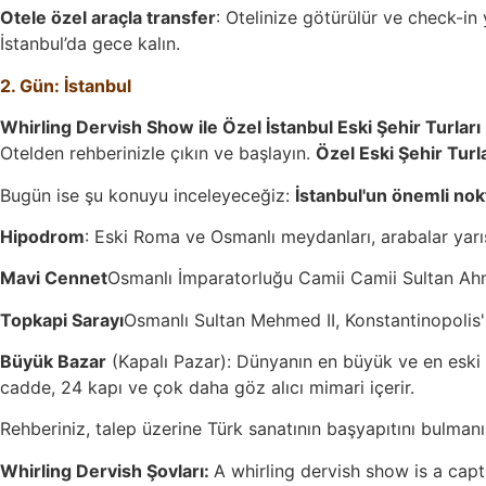
Otele özel araçla transfer
: Otelinize götürülür ve check-in
İstanbul’da gece kalın.
2. Gün: İstanbul
Whirling Dervish Show ile Özel İstanbul Eski Şehir Turları
Otelden rehberinizle çıkın ve başlayın.
Özel Eski Şehir Turl
Bugün ise şu konuyu inceleyeceğiz:
İstanbul'un önemli nokt
Hipodrom
: Eski Roma ve Osmanlı meydanları, arabalar yarışl
Mavi Cennet
Osmanlı İmparatorluğu Camii Camii Sultan Ahmet
Topkapi Sarayı
Osmanlı Sultan Mehmed II, Konstantinopolis'in
Büyük Bazar
(Kapalı Pazar): Dünyanın en büyük ve en eski i
cadde, 24 kapı ve çok daha göz alıcı mimari içerir.
Rehberiniz, talep üzerine Türk sanatının başyapıtını bulman
Whirling Dervish Şovları:
A whirling dervish show is a cap