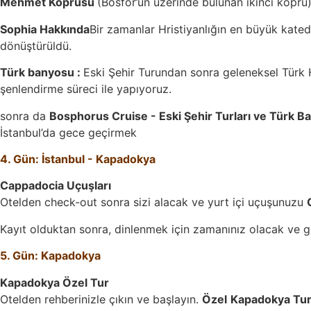
Mehmet Köprüsü
(Bosfor’un üzerinde bulunan ikinci köprü
Sophia Hakkında
Bir zamanlar Hristiyanlığın en büyük kate
dönüştürüldü.
Türk banyosu :
Eski Şehir Turundan sonra geleneksel Türk 
şenlendirme süreci ile yapıyoruz.
sonra da
Bosphorus Cruise - Eski Şehir Turları ve Türk B
İstanbul’da gece geçirmek
4. Gün: İstanbul - Kapadokya
Cappadocia Uçuşları
Otelden check-out sonra sizi alacak ve yurt içi uçuşunuzu
Kayıt olduktan sonra, dinlenmek için zamanınız olacak ve gü
5. Gün: Kapadokya
Kapadokya Özel Tur
Otelden rehberinizle çıkın ve başlayın.
Özel
Kapadokya Tur