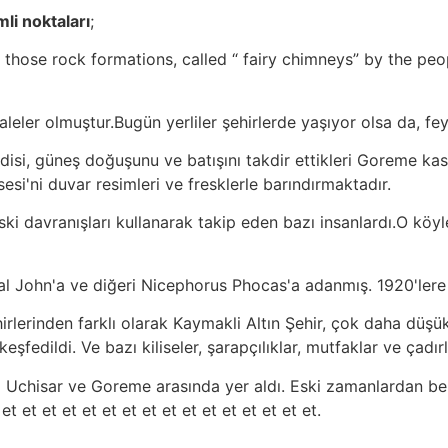
li noktaları
;
hose rock formations, called “ fairy chimneys” by the peopl
 kaleler olmuştur.Bugün yerliler şehirlerde yaşıyor olsa da, fe
Vadisi, güneş doğuşunu ve batışını takdir ettikleri Goreme ka
lisesi'ni duvar resimleri ve fresklerle barındırmaktadır.
ski davranışları kullanarak takip eden bazı insanlardı.O kö
sal John'a ve diğeri Nicephorus Phocas'a adanmış. 1920'lere 
irlerinden farklı olarak Kaymakli Altın Şehir, çok daha düşük
eşfedildi. Ve bazı kiliseler, şarapçılıklar, mutfaklar ve çadırl
Uchisar ve Goreme arasında yer aldı. Eski zamanlardan beri, 
et et et et et et et et et et et et et et et et.