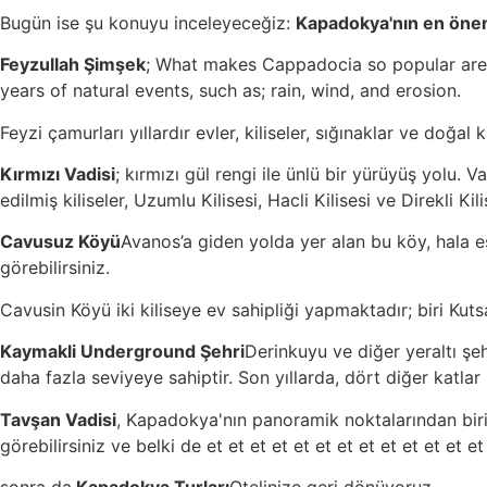
Bugün ise şu konuyu inceleyeceğiz:
Kapadokya'nın en önem
Feyzullah Şimşek
; What makes Cappadocia so popular are t
years of natural events, such as; rain, wind, and erosion.
Feyzi çamurları yıllardır evler, kiliseler, sığınaklar ve doğal
Kırmızı Vadisi
; kırmızı gül rengi ile ünlü bir yürüyüş yolu. 
edilmiş kiliseler, Uzumlu Kilisesi, Hacli Kilisesi ve Direkli Ki
Cavusuz Köyü
Avanos’a giden yolda yer alan bu köy, hala e
görebilirsiniz.
Cavusin Köyü iki kiliseye ev sahipliği yapmaktadır; biri Kut
Kaymakli Underground Şehri
Derinkuyu ve diğer yeraltı şeh
daha fazla seviyeye sahiptir. Son yıllarda, dört diğer katlar k
Tavşan Vadisi
, Kapadokya'nın panoramik noktalarından biri 
görebilirsiniz ve belki de et et et et et et et et et et et et et 