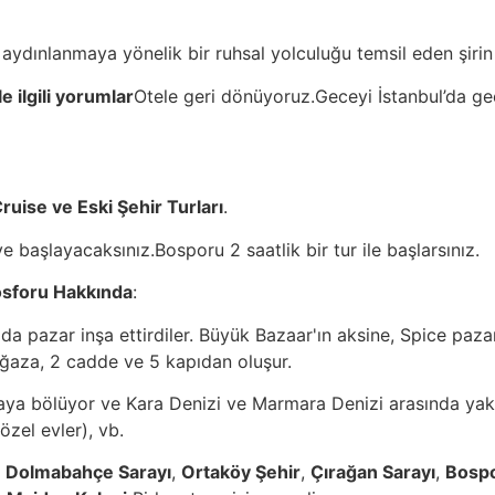
ve aydınlanmaya yönelik bir ruhsal yolculuğu temsil eden şiri
e ilgili yorumlar
Otele geri dönüyoruz.Geceyi İstanbul’da geç
uise ve Eski Şehir Turları
.
başlayacaksınız.Bosporu 2 saatlik bir tur ile başlarsınız.
sforu Hakkında
:
lda pazar inşa ettirdiler. Büyük Bazaar'ın aksine, Spice paza
mağaza, 2 cadde ve 5 kapıdan oluşur.
kıtaya bölüyor ve Kara Denizi ve Marmara Denizi arasında ya
(özel evler), vb.
.
Dolmabahçe Sarayı
,
Ortaköy Şehir
,
Çırağan Sarayı
,
Bosp