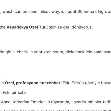
, which can be seen miles away, is about 60 meters high, a
 the
Kapadokya Özel Tur
Otelinize geri dönüyoruz.
ele gidin. check-in yaptıktan sonra, dinlenmek için zamanını
nin
Özel, profesyonel tur rehberi
Eski Efes’in gözüyle baka
ı
Eski bir şehir.
Anna Katherina Emerich'in rüyasında, Lazarist rahipler tarifle