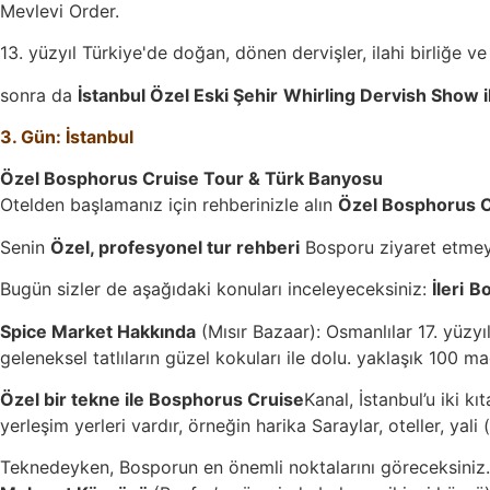
Mevlevi Order.
13. yüzyıl Türkiye'de doğan, dönen dervişler, ilahi birliğe 
sonra da
İstanbul Özel Eski Şehir
Whirling Dervish Show il
3. Gün: İstanbul
Özel Bosphorus Cruise Tour & Türk Banyosu
Otelden başlamanız için rehberinizle alın
Özel Bosphorus Cr
Senin
Özel, profesyonel tur rehberi
Bosporu ziyaret etmeye 
Bugün sizler de aşağıdaki konuları inceleyeceksiniz:
İleri
Bo
Spice Market Hakkında
(Mısır Bazaar): Osmanlılar 17. yüzyı
geleneksel tatlıların güzel kokuları ile dolu. yaklaşık 100 
Özel bir tekne ile Bosphorus Cruise
Kanal, İstanbul’u iki 
yerleşim yerleri vardır, örneğin harika Saraylar, oteller, yali 
Teknedeyken, Bosporun en önemli noktalarını göreceksiniz