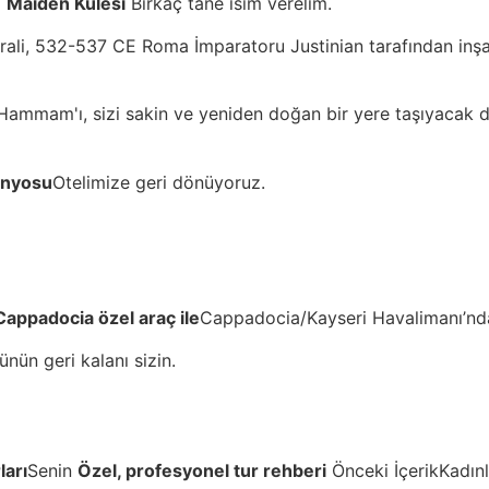
)
Maiden Kulesi
Birkaç tane isim verelim.
drali, 532-537 CE Roma İmparatoru Justinian tarafından inşa
Hammam'ı, sizi sakin ve yeniden doğan bir yere taşıyacak de
anyosu
Otelimize geri dönüyoruz.
Cappadocia özel araç ile
Cappadocia/Kayseri Havalimanı’nd
nün geri kalanı sizin.
ları
Senin
Özel, profesyonel tur rehberi
Önceki İçerikKadın