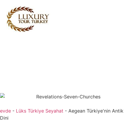
Turkey Tour Packages
Türkiye Seyahat Hizmetleri
Turkey Daily Tours
tanıklık
Hakkımızda
Bize İletişime Geçin
evde
-
Lüks Türkiye Seyahat
-
Aegean Türkiye'nin Antik
Dini