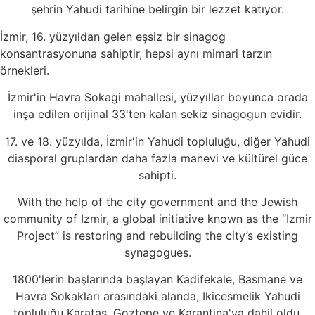
şehrin Yahudi tarihine belirgin bir lezzet katıyor.
İzmir, 16. yüzyıldan gelen eşsiz bir sinagog
konsantrasyonuna sahiptir, hepsi aynı mimari tarzın
örnekleri.
İzmir'in Havra Sokagi mahallesi, yüzyıllar boyunca orada
inşa edilen orijinal 33'ten kalan sekiz sinagogun evidir.
17. ve 18. yüzyılda, İzmir'in Yahudi topluluğu, diğer Yahudi
diasporal gruplardan daha fazla manevi ve kültürel güce
sahipti.
With the help of the city government and the Jewish
community of Izmir, a global initiative known as the “Izmir
Project” is restoring and rebuilding the city’s existing
synagogues.
1800'lerin başlarında başlayan Kadifekale, Basmane ve
Havra Sokakları arasındaki alanda, Ikicesmelik Yahudi
topluluğu Karatas, Goztepe ve Karantina'ya dahil oldu.