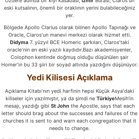
Ozdere adında bir kıyı kasabası,
Izmir
Burası, Claros'un
eski kutsalının, önemli bir oraklının yerini bulabileceğiniz
yer.
Bölgede Apollo Clarius olarak bilinen Apollo Tapınağı ve
Oracle, Claros'un manevi merkezi olarak hizmet etti.
Didyma
7. yüzyıl BCE Homeric şarkıları, Claros'taki
oracle'nin en eski yazılı kaydıdır.Bazı akademisyenler,
Colophon kentinde doğmuş olduğu düşünülen şair
Homer'in bu 33 şiiri bir soyad altında yazdığını düşünüyor.
Yedi Kilisesi Açıklama
Açıklama Kitabı'nın yedi harfinin hepsi Küçük Asya'daki
kiliseler için yazılmıştır, ya da şimdi ne
Türkiye
Mesih’in
mesajı, yazdığı gibi
St John
the Apostle, says that each
letter should brag about the successes and failures of the
churches it is sent to and warn each congregation that it
needs to change.