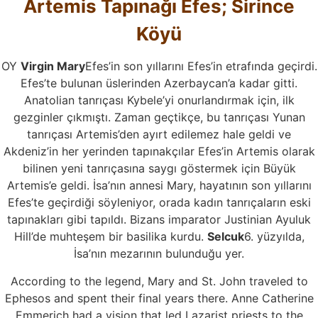
Artemis Tapınağı Efes; Sirince
Köyü
OY
Virgin Mary
Efes’in son yıllarını Efes’in etrafında geçirdi.
Efes’te bulunan üslerinden Azerbaycan’a kadar gitti.
Anatolian tanrıçası Kybele’yi onurlandırmak için, ilk
gezginler çıkmıştı. Zaman geçtikçe, bu tanrıçası Yunan
tanrıçası Artemis’den ayırt edilemez hale geldi ve
Akdeniz’in her yerinden tapınakçılar Efes’in Artemis olarak
bilinen yeni tanrıçasına saygı göstermek için Büyük
Artemis’e geldi. İsa’nın annesi Mary, hayatının son yıllarını
Efes’te geçirdiği söyleniyor, orada kadın tanrıçaların eski
tapınakları gibi tapıldı. Bizans imparator Justinian Ayuluk
Hill’de muhteşem bir basilika kurdu.
Selcuk
6. yüzyılda,
İsa’nın mezarının bulunduğu yer.
According to the legend, Mary and St. John traveled to
Ephesos and spent their final years there. Anne Catherine
Emmerich had a vision that led Lazarist priests to the