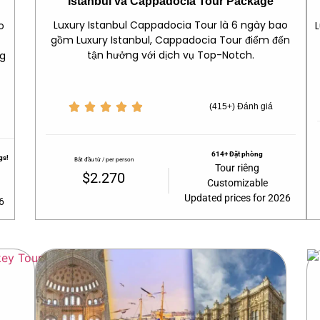
Istanbul và Cappadocia Tour Package
Luxury Istanbul Cappadocia Tour là 6 ngày bao
o
gồm Luxury Istanbul, Cappadocia Tour điểm đến
tận hưởng với dịch vụ Top-Notch.
ng





(415+) Đánh giá
614+ Đặt phòng
gs!
Bắt đầu từ / per person
Tour riêng
$2.270
Customizable
Updated prices for 2026
6​