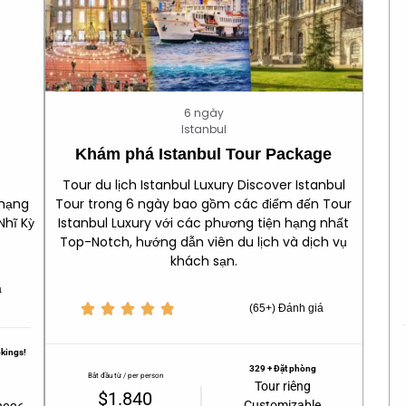
6 ngày
Istanbul
Khám phá Istanbul Tour Package
Tour du lịch Istanbul Luxury Discover Istanbul
 hạng
Tour trong 6 ngày bao gồm các điểm đến Tour
Nhĩ Kỳ
Istanbul Luxury với các phương tiện hạng nhất
Top-Notch, hướng dẫn viên du lịch và dịch vụ
khách sạn.
á





(65+) Đánh giá
okings!
329 + Đặt phòng
Bắt đầu từ / per person
Tour riêng
$1.840
Customizable