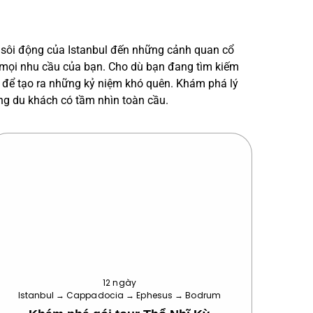
g sôi động của Istanbul đến những cảnh quan cổ
g mọi nhu cầu của bạn. Cho dù bạn đang tìm kiếm
 để tạo ra những kỷ niệm khó quên. Khám phá lý
ững du khách có tầm nhìn toàn cầu.
12 ngày
Istanbul → Cappadocia → Ephesus → Bodrum