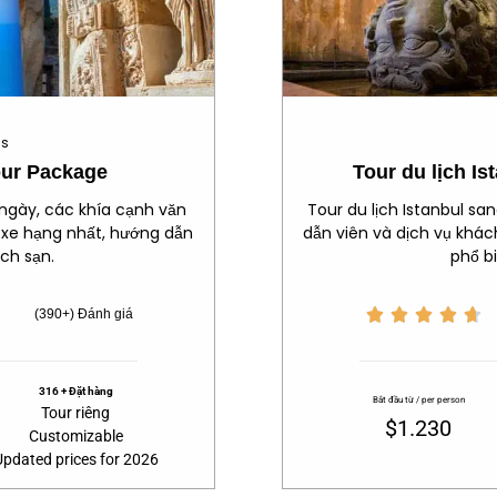
us
our Package
Tour du lịch I
 ngày, các khía cạnh văn
Tour du lịch Istanbul sa
i xe hạng nhất, hướng dẫn
dẫn viên và dịch vụ khác
ách sạn.
phổ bi





(390+) Đánh giá
316 + Đặt hàng
Bắt đầu từ / per person
Tour riêng
$1.230
Customizable
Updated prices for 2026