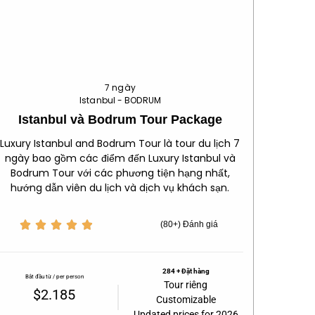
7 ngày
Istanbul - BODRUM
Istanbul và Bodrum Tour Package
Luxury Istanbul and Bodrum Tour là tour du lịch 7
ngày bao gồm các điểm đến Luxury Istanbul và
Bodrum Tour với các phương tiện hạng nhất,
hướng dẫn viên du lịch và dịch vụ khách sạn.





(80+) Đánh giá
284 + Đặt hàng
Bắt đầu từ / per person
Tour riêng
$2.185
Customizable
Updated prices for 2026