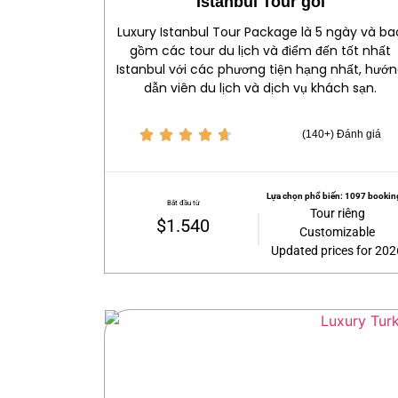
Istanbul Tour gói
Luxury Istanbul Tour Package là 5 ngày và ba
gồm các tour du lịch và điểm đến tốt nhất
Istanbul với các phương tiện hạng nhất, hướ
dẫn viên du lịch và dịch vụ khách sạn.





(140+) Đánh giá
Lựa chọn phổ biến: 1097 bookin
Bắt đầu từ
Tour riêng
$1.540
Customizable
Updated prices for 202