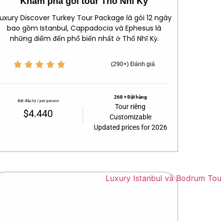
Khám phá gói tour Thổ Nhĩ Kỳ
Luxury Discover Turkey Tour Package là gói 12 ngày
bao gồm Istanbul, Cappadocia và Ephesus là
những điểm đến phổ biến nhất ở Thổ Nhĩ Kỳ.





(290+) Đánh giá
268 + Đặt hàng
Bắt đầu từ / per person
Tour riêng
$4.440
Customizable
Updated prices for 2026