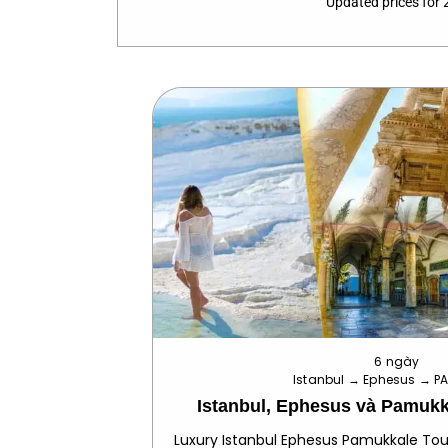
Updated prices for
6 ngày
Istanbul → Ephesus → P
Istanbul, Ephesus và Pamuk
Luxury Istanbul Ephesus Pamukkale To