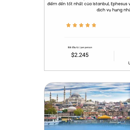
điểm đến tốt nhất của Istanbul, Ephesus
dịch vụ hạng nhấ





Bắt đầu từ / per person
$2.245