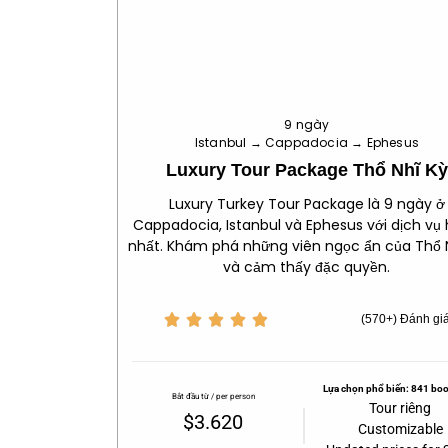
9 ngày
Istanbul → Cappadocia → Ephesus
Luxury Tour Package Thổ Nhĩ Kỳ
Luxury Turkey Tour Package là 9 ngày ở
Cappadocia, Istanbul và Ephesus với dịch vụ
nhất. Khám phá những viên ngọc ẩn của Thổ 
và cảm thấy đặc quyền.





(570+) Đánh gi
Lựa chọn phổ biến: 841 bo
Bắt đầu từ / per person
Tour riêng
$3.620
Customizable