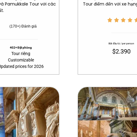
 và Pamukkale Tour với các
Tour điểm đến với xe hạng
t.




(170+) Đánh giá
Bắt đầu từ / per person
402+ Đặt phòng
$2.390
Tour riêng
Customizable
Updated prices for 2026