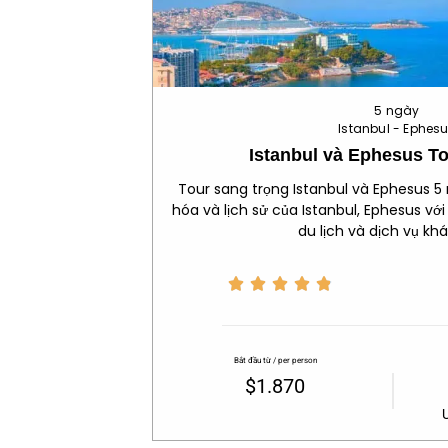
5 ngày
Istanbul - Ephes
Istanbul và Ephesus T
Tour sang trọng Istanbul và Ephesus 5
hóa và lịch sử của Istanbul, Ephesus vớ
du lịch và dịch vụ kh





Bắt đầu từ / per person
$1.870