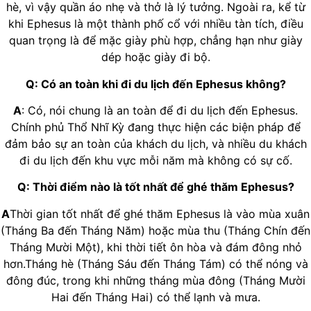
hè, vì vậy quần áo nhẹ và thở là lý tưởng. Ngoài ra, kể từ
khi Ephesus là một thành phố cổ với nhiều tàn tích, điều
quan trọng là để mặc giày phù hợp, chẳng hạn như giày
dép hoặc giày đi bộ.
Q: Có an toàn khi đi du lịch đến Ephesus không?
A
: Có, nói chung là an toàn để đi du lịch đến Ephesus.
Chính phủ Thổ Nhĩ Kỳ đang thực hiện các biện pháp để
đảm bảo sự an toàn của khách du lịch, và nhiều du khách
đi du lịch đến khu vực mỗi năm mà không có sự cố.
Q: Thời điểm nào là tốt nhất để ghé thăm Ephesus?
A
Thời gian tốt nhất để ghé thăm Ephesus là vào mùa xuân
(Tháng Ba đến Tháng Năm) hoặc mùa thu (Tháng Chín đến
Tháng Mười Một), khi thời tiết ôn hòa và đám đông nhỏ
hơn.Tháng hè (Tháng Sáu đến Tháng Tám) có thể nóng và
đông đúc, trong khi những tháng mùa đông (Tháng Mười
Hai đến Tháng Hai) có thể lạnh và mưa.