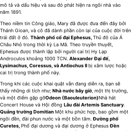
mô tả và dấu hiệu và sau đó phát hiện ra ngôi nhà vào
năm 1891.
Theo niềm tin Công giáo, Mary đã được đưa đến đây bởi
Thánh Gioan, và cô đã dành phần còn lại của cuộc đời trên
trái đất ở đó.
Thành phố cổ đại Ephesus,
Thủ đô của Á
Châu Nhỏ trong thời kỳ La Mã. Theo truyền thuyết,
Ephesus được thành lập bởi người cai trị Hy Lạp
Androculos khoảng 1000 TCN.
Alexander Đại đế,
Lysimachus, Coressus, và Antiochus II
bị xâm lược hoặc
cai trị trong thành phố này.
Trong khi các cuộc khai quật vẫn đang diễn ra, bạn sẽ
thấy những di tích như;
Nhà nước bây giờ
, một thị trường,
và một điểm gặp gỡ
Odeon (Baouleuterion)
Nhà hát
Concert House và Hội đồng
Lâu đài Artemis Sanctuary
.
Quảng trường Domitian
Một khu phức hợp, bao gồm một
ngôi đền, đài phun nước và một bồn tắm.
Đường phố
Curetes,
Phố đại dương và đại dương ở Ephesus
Đền