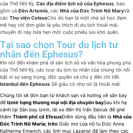
của Thổ Nhĩ Kỳ.
Các địa điểm lịch sử của Ephesus
, bao
gồm cả
Đền Artemis
, các
Nhà của Đức Trinh Nữ Mary
Và
các
Thư viện Celsus
Cho dù bạn là một nhà sử học đam
mê hay chỉ đơn giản là yêu thích đi du lịch thoải mái,
chuyến đi này hứa hẹn một cuộc phiêu lưu khó quên.
Tại sao chọn Tour du lịch tư
nhân đến Ephesus?
Khi nói đến khám phá di sản lịch sử và văn hóa phong phú
của Thổ Nhĩ Kỳ, các tour du lịch tư nhân của chúng tôi nổi
bật vì sự sang trọng, độc quyền và chú ý đến chi tiết.
Istanbul đến Ephesus
Sẽ giàu có như nó là thoải mái.
Chúng tôi sẽ đón bạn từ khách sạn và hướng về sân bay
để
Izmir hạng thương mại nội địa chuyến bay
Sau khi hạ
cánh tại Sân bay Izmir, lái xe đến thị trấn Selcuk để ghé
thăm
Thành phố cổ Efesus
Điểm dừng đầu tiên là
Nhà của
Đức Trinh Nữ Maria; trên
Giấc mơ của nữ tu Đức Anna
Katherina Emerich, các linh mục Lazarist đã làm theo các