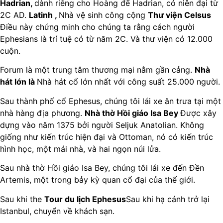
Hadrian,
dành riêng cho Hoàng đế Hadrian, có niên đại từ
2C AD.
Latinh ,
Nhà vệ sinh công cộng
Thư viện Celsus
Điều này chứng minh cho chúng ta rằng cách người
Ephesians là trí tuệ có từ năm 2C. Và thư viện có 12.000
cuộn.
Forum là một trung tâm thương mại nằm gần cảng.
Nhà
hát lớn là
Nhà hát cổ lớn nhất với công suất 25.000 người.
Sau thành phố cổ Ephesus, chúng tôi lái xe ăn trưa tại một
nhà hàng địa phương.
Nhà thờ Hồi giáo Isa Bey
Được xây
dựng vào năm 1375 bởi người Seljuk Anatolian. Không
giống như kiến trúc hiện đại và Ottoman, nó có kiến trúc
hình học, một mái nhà, và hai ngọn núi lửa.
Sau nhà thờ Hồi giáo Isa Bey, chúng tôi lái xe đến Đền
Artemis, một trong bảy kỳ quan cổ đại của thế giới.
Sau khi the
Tour du lịch Ephesus
Sau khi hạ cánh trở lại
Istanbul, chuyển về khách sạn.