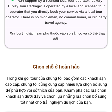
7/24 support by a licensed local tour operator. ‘Luxury
Turkey Tour Package‘ is operated by a local and licensed tour
operator that you directly book your service via a local tour
operator. There is no middleman, no commissioner, or 3rd party
travel agency.
Xin lưu ý: Khách sạn phụ thuộc vào sự sẵn có và có thể thay
đổi.
Chọn chỗ ở hoàn hảo
Trong khi gói tour của chúng tôi bao gồm các khách sạn
cao cấp, chúng tôi cũng cung cấp nhiều lựa chọn bổ sung
để phù hợp với sở thích của bạn. Khám phá các lựa chọn
khách sạn dưới đây và chọn lựa những lựa chọn bổ sung
tốt nhất cho trải nghiệm du lịch của bạn.