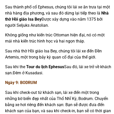
Sau thành phố cổ Ephesus, chúng tôi lái xe ăn trưa tại một
nhà hàng địa phương, và sau đó dừng lại tiếp theo là
Nhà
thờ Hồi giáo Isa Bey
Được xây dựng vào năm 1375 bởi
người Seljuks Anatolian.
Không giống như kiến trúc Ottoman hiện đại, nó có một
mái nhà kiến trúc hình học và hai ngọn tháp.
Sau nhà thờ Hồi giáo Isa Bey, chúng tôi lái xe đến Đền
Artemis, một trong bảy kỳ quan cổ đại của thế giới.
Sau khi the
Tour du lịch Ephesus
Sau đó, lái xe trở về khách
sạn.Đêm ở Kusadasi.
Ngày 9: BODRUM
Sau khi check-out từ khách sạn, lái xe đến một trong
những bờ biển đẹp nhất của Thổ Nhĩ Kỳ, Bodrum. Chuyển
bằng xe hơi riêng đến khách sạn: Bạn sẽ được đưa đến
khách sạn của bạn, và sau khi check-in, bạn sẽ có thời gian