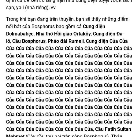
định cư để xem, chẳng hạn như cung điện tuyệt vời, khách
sạn, yali (nhà riêng), vv
Trong khi bạn đang trên thuyền, bạn sẽ thấy những điểm
nổi bật của Bosphorus bao gồm cả
Cung điện
Dolmabahçe
,
Nhà thờ Hồi giáo Ortaköy
,
Cung điện Đa-
lô
,
Cầu Bosphorus
,
Pháo đài Rumeli
,
Cung điện Của Của
Của Của Của Của Của Của Của Của Của Của Của Của Của
Của Của Của Của Của Của Của Của Của Của Của Của Của
Của Của Của Của Của Của Của Của Của Của Của Của Của
Của Của Của Của Của Của Của Của Của Của Của Của Của
Của Của Của Của Của Của Của Của Của Của Của Của Của
Của Của Của Của Của Của Của Của Của Của Của Của Của
Của Của Của Của Của Của Của Của Của Của Của Của Của
Của Của Của Của Của Của Của Của Của Của Của Của Của
Của Của Của Của Của Của Của Của Của Của Của Của Của
Của Của Của Của Của Của Của Của Của Của Của Của Của
Của Của Của Của Của Của Của Của Của Của Của Của Của
Của Của Của Của Của Của Của Của Của
,
Cầu Fatih Sultan
Mehmet
(Cây cầu thứ hai trên sông Bosphorus),
Tháp