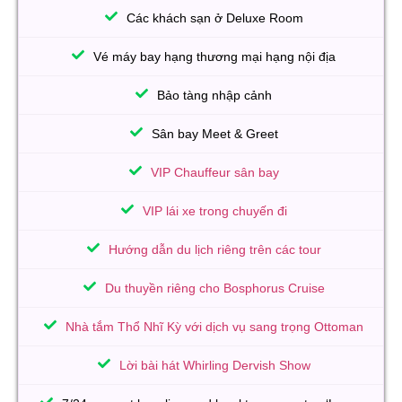
Các khách sạn ở Deluxe Room
Vé máy bay hạng thương mại hạng nội địa
Bảo tàng nhập cảnh
Sân bay Meet & Greet
VIP Chauffeur sân bay
VIP lái xe trong chuyến đi
Hướng dẫn du lịch riêng trên các tour
Du thuyền riêng cho Bosphorus Cruise
Nhà tắm Thổ Nhĩ Kỳ với dịch vụ sang trọng Ottoman
Lời bài hát Whirling Dervish Show