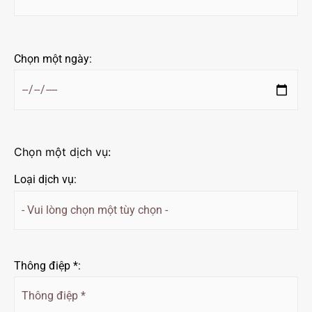
Chọn một ngày:
Chọn một dịch vụ:
Loại dịch vụ:
Thông điệp *: