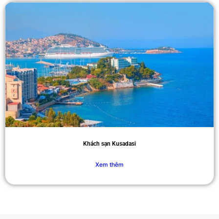
Khách sạn Kusadasi
Xem thêm