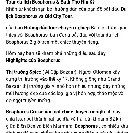
Tour du lịch Bosphorus & Bath Thổ Nhĩ Kỳ
Nhận từ khách sạn bởi hướng dẫn của bạn để bắt đầu
Du
lịch Bosphorus và Old City Tour
.
của bạn
Hướng dẫn tour chuyên nghiệp
Bạn sẽ được giới
thiệu với Bosphorus. bạn đang bắt đầu với tour du lịch
Bosphorus 2 giờ trên một chiếc thuyền riêng.
Hôm nay bạn sẽ khám phá những điều sau đây
Highlights
của Bosphorus
:
Thị trường Spice
( Ai Cập Bazaar): Người Ottoman xây
dựng thị trường vào thế kỷ 17. Không giống như Grand
Bazaar, thị trường gia vị nhỏ hơn nhiều nhưng đầy những
mùi hương đẹp của các loại gia vị hỗn hợp, thảo mộc và
đồ ngọt truyền thống.
Bosphorus Cruise với một chiếc thuyền riêng
Kênh này
chia Istanbul thành hai lục địa và trải dài khoảng 32 km
giữa Biển Đen và Biển Marmara.
Bosphorus ,
có nhiều khu