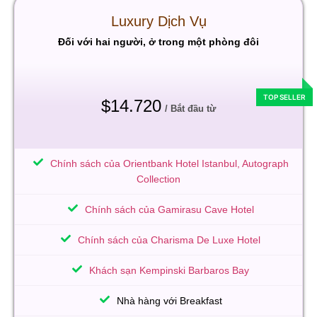
Luxury Dịch Vụ
Đối với hai người, ở trong một phòng đôi
$
14.720
/ Bắt đầu từ
Chính sách của Orientbank Hotel Istanbul, Autograph
Collection
Chính sách của Gamirasu Cave Hotel
Chính sách của Charisma De Luxe Hotel
Khách sạn Kempinski Barbaros Bay
Nhà hàng với Breakfast