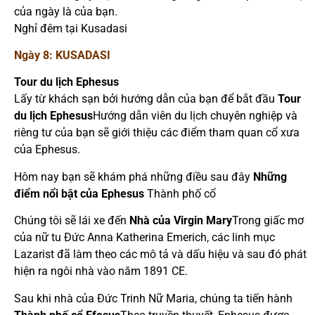
của ngày là của bạn.
Nghỉ đêm tại Kusadasi
Ngày 8: KUSADASI
Tour du lịch Ephesus
Lấy từ khách sạn bởi hướng dẫn của bạn để bắt đầu
Tour
du lịch Ephesus
Hướng dẫn viên du lịch chuyên nghiệp và
riêng tư của bạn sẽ giới thiệu các điểm tham quan cổ xưa
của Ephesus.
Hôm nay bạn sẽ khám phá những điều sau đây
Những
điểm nổi bật của Ephesus
Thành phố cổ
Chúng tôi sẽ lái xe đến
Nhà của Virgin Mary
Trong giấc mơ
của nữ tu Đức Anna Katherina Emerich, các linh mục
Lazarist đã làm theo các mô tả và dấu hiệu và sau đó phát
hiện ra ngôi nhà vào năm 1891 CE.
Sau khi nhà của Đức Trinh Nữ Maria, chúng ta tiến hành