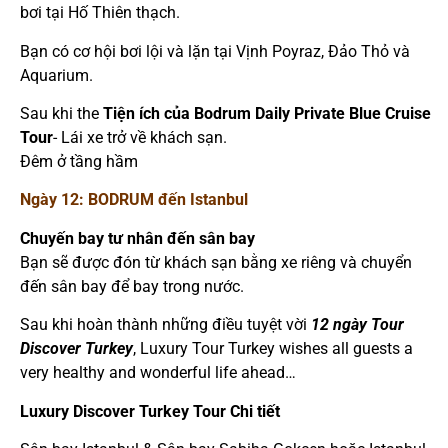
bơi tại Hố Thiên thạch.
Bạn có cơ hội bơi lội và lặn tại Vịnh Poyraz, Đảo Thỏ và
Aquarium.
Sau khi the
Tiện ích của Bodrum Daily Private Blue Cruise
Tour
- Lái xe trở về khách sạn.
Đêm ở tầng hầm
Ngày 12: BODRUM đến Istanbul
Chuyến bay tư nhân đến sân bay
Bạn sẽ được đón từ khách sạn bằng xe riêng và chuyển
đến sân bay để bay trong nước.
Sau khi hoàn thành những điều tuyệt vời
12 ngày Tour
Discover Turkey
, Luxury Tour Turkey wishes all guests a
very healthy and wonderful life ahead…
Luxury Discover Turkey Tour Chi tiết