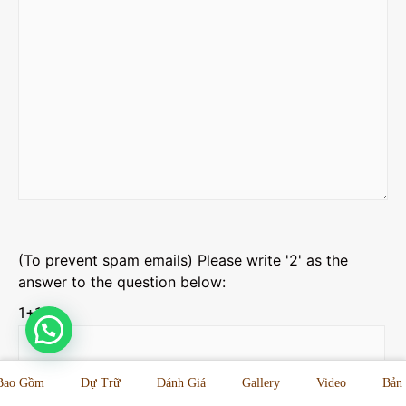
(To prevent spam emails) Please write '2' as the
answer to the question below:
1+1=?
Bao Gồm
Dự Trữ
Đánh Giá
Gallery
Video
Bản