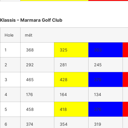
Klassis – Marmara Golf Club
Hole
mét
1
368
325
303
2
292
281
245
3
465
428
379
4
176
164
134
5
458
418
376
6
374
354
319