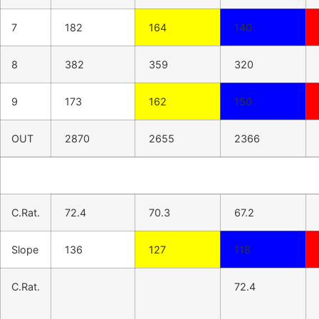
7
182
164
140
8
382
359
320
9
173
162
150
OUT
2870
2655
2366
C.Rat.
72.4
70.3
67.2
Slope
136
127
118
C.Rat.
72.4