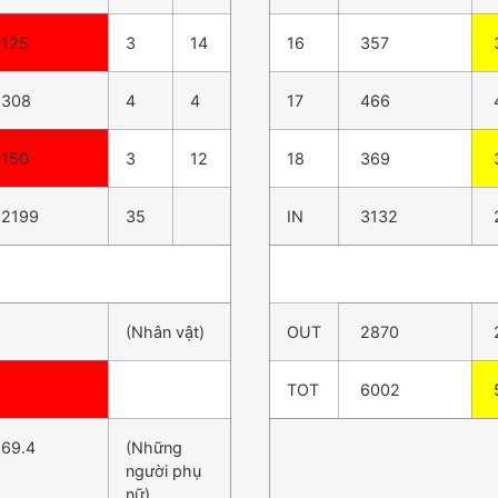
125
3
14
16
357
308
4
4
17
466
150
3
12
18
369
2199
35
IN
3132
(Nhân vật)
OUT
2870
TOT
6002
69.4
(Những
người phụ
nữ)