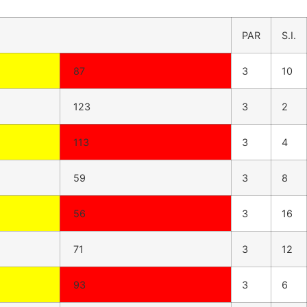
PAR
S.I.
87
3
10
123
3
2
113
3
4
59
3
8
56
3
16
71
3
12
93
3
6