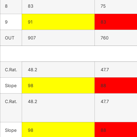
8
83
75
9
91
83
OUT
907
760
C.Rat.
48.2
47.7
Slope
98
88
C.Rat.
48.2
47.7
Slope
98
88