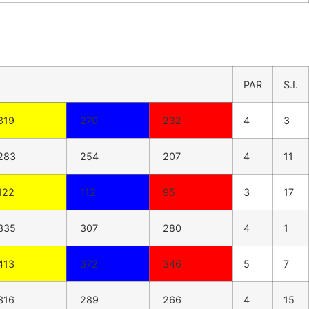
PAR
S.I.
319
270
232
4
3
283
254
207
4
11
122
112
95
3
17
335
307
280
4
1
413
372
346
5
7
316
289
266
4
15