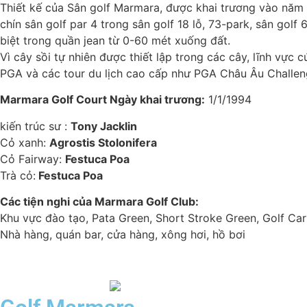
Thiết kế của Sân golf Marmara, được khai trương vào năm 19
chín sân golf par 4 trong sân golf 18 lỗ, 73-park, sân gol
biệt trong quần jean từ 0-60 mét xuống đất.
Vì cây sồi tự nhiên được thiết lập trong các cây, lĩnh vực
PGA và các tour du lịch cao cấp như PGA Châu Âu Challeng
Marmara Golf Court Ngày khai trương:
1/1/1994
kiến trúc sư :
Tony Jacklin
Cỏ xanh:
Agrostis Stolonifera
Cỏ Fairway:
Festuca Poa
Trà cỏ:
Festuca Poa
Các tiện nghi của Marmara Golf Club:
Khu vực đào tạo, Pata Green, Short Stroke Green, Golf Cart
Nhà hàng, quán bar, cửa hàng, xông hơi, hồ bơi