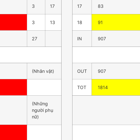
3
17
17
83
3
13
18
91
27
IN
907
(Nhân vật)
OUT
907
TOT
1814
(Những
người phụ
nữ)