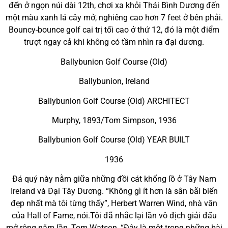
đến ở ngọn núi dài 12th, chơi xa khỏi Thái Bình Dương đến
một màu xanh lá cây mở, nghiêng cao hơn 7 feet ở bên phải.
Bouncy-bounce golf cai trị tối cao ở thứ 12, đó là một điểm
trượt ngay cả khi không có tầm nhìn ra đại dương.
Ballybunion Golf Course (Old)
Ballybunion, Ireland
Ballybunion Golf Course (Old) ARCHITECT
Murphy, 1893/Tom Simpson, 1936
Ballybunion Golf Course (Old) YEAR BUILT
1936
Đá quý này nằm giữa những đồi cát khổng lồ ở Tây Nam
Ireland và Đại Tây Dương. “Không gì ít hơn là sân bãi biển
đẹp nhất mà tôi từng thấy”, Herbert Warren Wind, nhà văn
của Hall of Fame, nói.Tôi đã nhắc lại lần vô địch giải đấu
mở rộng năm lần, Tom Watson, “Đây là một trong những bài