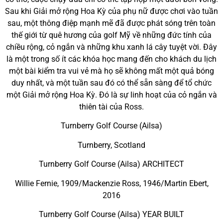
Sau khi Giải mở rộng Hoa Kỳ của phụ nữ được chơi vào tuần
sau, một thông điệp mạnh mẽ đã được phát sóng trên toàn
thế giới từ quê hương của golf Mỹ về những đức tính của
chiều rộng, cỏ ngắn và những khu xanh lá cây tuyệt vời. Đây
là một trong số ít các khóa học mang đến cho khách du lịch
một bài kiểm tra vui vẻ mà họ sẽ không mất một quả bóng
duy nhất, và một tuần sau đó có thể sẵn sàng để tổ chức
một Giải mở rộng Hoa Kỳ. Đó là sự linh hoạt của cỏ ngắn và
thiên tài của Ross.
Turnberry Golf Course (Ailsa)
Turnberry, Scotland
Turnberry Golf Course (Ailsa) ARCHITECT
Willie Fernie, 1909/Mackenzie Ross, 1946/Martin Ebert,
2016
Turnberry Golf Course (Ailsa) YEAR BUILT