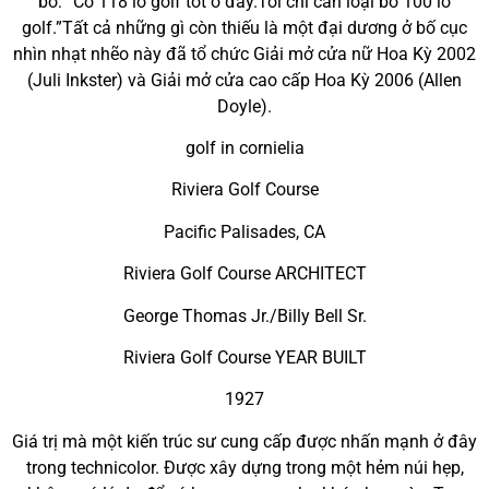
bố: “Có 118 lỗ golf tốt ở đây.Tôi chỉ cần loại bỏ 100 lỗ
golf.”Tất cả những gì còn thiếu là một đại dương ở bố cục
nhìn nhạt nhẽo này đã tổ chức Giải mở cửa nữ Hoa Kỳ 2002
(Juli Inkster) và Giải mở cửa cao cấp Hoa Kỳ 2006 (Allen
Doyle).
golf in cornielia
Riviera Golf Course
Pacific Palisades, CA
Riviera Golf Course ARCHITECT
George Thomas Jr./Billy Bell Sr.
Riviera Golf Course YEAR BUILT
1927
Giá trị mà một kiến trúc sư cung cấp được nhấn mạnh ở đây
trong technicolor. Được xây dựng trong một hẻm núi hẹp,