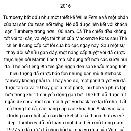
2016
Turnberry bắt đầu như một thiết kế Willie Fernie và một phần
của tài sản Culzean nổi tiếng. Nó đã được liên kết với khách
sạn Turnberry trong hơn 100 năm. Cả Thế chiến đều không
tốt với tài sản, và việc tái thiết của Mackenzie Ross sau Thế
chiến II cung cấp cốt lõi của bố cục ngày nay. Sau một sự
thay đổi sở hữu gần đây, một nâng cấp tuyệt vời đã được
thực hiện bởi Martin Ebert mà sử dụng tốt hơn các sườn núi
đá. The nổi tiếng 9th tee gần ngọn đèn sân khấu mang tính
biểu tượng đã được bảo tồn nhưng bán mù turtleback
fairway không phải là. Thay vào đó, một par-3 tuyệt vời đã
được tạo ra và 10 bây giờ là một par-5, lâu hơn và phức tạp
hơn trong khi 11 chuyển động gần bờ. The 6th đã được rút
ngắn để chứa một cái mới tuyệt vời back tee tại lỗ nhà. Tất
cả trong tất cả, các nâng cấp các khóa học Aisla vào các
đường cao nhất của các liên kết cho cả thách thức và vẻ
đẹp. Turnberry đã trở thành một địa điểm mở trong năm
1977 và đã được tổ chức bởi hai nhà vô đua của Wim, cả