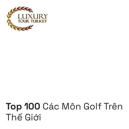
Turkey Tour Packages
Dịch vụ du lịch Thổ Nhĩ Kỳ
Turkey Daily Tours
chứng
Về chúng tôi
Liên hệ chúng tôi
Top 100
Các Môn Golf Trên
Thế Giới