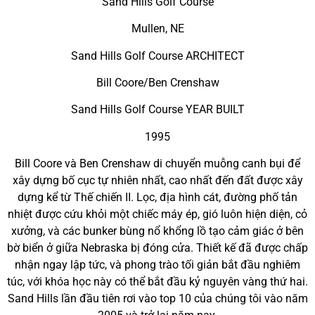
Sand Hills Golf Course
Mullen, NE
Sand Hills Golf Course ARCHITECT
Bill Coore/Ben Crenshaw
Sand Hills Golf Course YEAR BUILT
1995
Bill Coore và Ben Crenshaw di chuyển muỗng canh bụi để
xây dựng bố cục tự nhiên nhất, cao nhất đến đất được xây
dựng kể từ Thế chiến II. Lọc, địa hình cát, đường phố tản
nhiệt được cứu khỏi một chiếc máy ép, gió luôn hiện diện, cỏ
xưởng, và các bunker bùng nổ khổng lồ tạo cảm giác ở bên
bờ biển ở giữa Nebraska bị đóng cửa. Thiết kế đã được chấp
nhận ngay lập tức, và phong trào tối giản bắt đầu nghiêm
túc, với khóa học này có thể bắt đầu kỷ nguyên vàng thứ hai.
Sand Hills lần đầu tiên rơi vào top 10 của chúng tôi vào năm