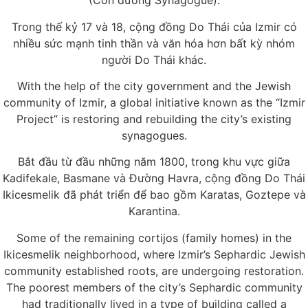
(Con đường Synagogue).
Trong thế kỷ 17 và 18, cộng đồng Do Thái của Izmir có
nhiều sức mạnh tinh thần và văn hóa hơn bất kỳ nhóm
người Do Thái khác.
With the help of the city government and the Jewish
community of Izmir, a global initiative known as the “Izmir
Project” is restoring and rebuilding the city’s existing
synagogues.
Bắt đầu từ đầu những năm 1800, trong khu vực giữa
Kadifekale, Basmane và Đường Havra, cộng đồng Do Thái
Ikicesmelik đã phát triển để bao gồm Karatas, Goztepe và
Karantina.
Some of the remaining cortijos (family homes) in the
Ikicesmelik neighborhood, where Izmir’s Sephardic Jewish
community established roots, are undergoing restoration.
The poorest members of the city’s Sephardic community
had traditionally lived in a type of building called a