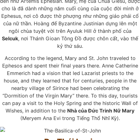
đến như Artemis Ephesian. Mary, mẹ của Chúa Giêsu, được
cho là đã dành những năm cuối cùng của cuộc đời mình ở
Ephesus, nơi cô được thờ phượng như những giáo phái cổ
của nữ thần. Hoàng đế Byzantine Justinian dựng lên một
ngôi chùa tuyệt vời trên Ayuluk Hill ở thành phố của
Selcuk
, nơi Thánh Gioan Tông Đồ được chôn cất, vào thế
kỷ thứ sáu.
According to the legend, Mary and St. John traveled to
Ephesos and spent their final years there. Anne Catherine
Emmerich had a vision that led Lazarist priests to the
house, and they learned that for centuries, people in the
nearby village of Sirince had been celebrating the
“Dormition of the Virgin Mary” there. To this day, tourists
can pay a visit to the Holy Spring and the historic Wall of
Wishes, in addition to the
Nhà của Đức Trinh Nữ Mary
(Meryem Ana Evi trong Tiếng Thổ Nhĩ Kỳ).