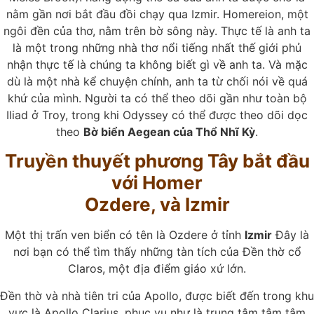
nằm gần nơi bắt đầu đồi chạy qua Izmir. Homereion, một
ngôi đền của thơ, nằm trên bờ sông này. Thực tế là anh ta
là một trong những nhà thơ nổi tiếng nhất thế giới phủ
nhận thực tế là chúng ta không biết gì về anh ta. Và mặc
dù là một nhà kể chuyện chính, anh ta từ chối nói về quá
khứ của mình. Người ta có thể theo dõi gần như toàn bộ
Iliad ở Troy, trong khi Odyssey có thể được theo dõi dọc
theo
Bờ biển Aegean của Thổ Nhĩ Kỳ
.
Truyền thuyết phương Tây bắt đầu
với Homer
Ozdere, và Izmir
Một thị trấn ven biển có tên là Ozdere ở tỉnh
Izmir
Đây là
nơi bạn có thể tìm thấy những tàn tích của Đền thờ cổ
Claros, một địa điểm giáo xứ lớn.
Đền thờ và nhà tiên tri của Apollo, được biết đến trong khu
vực là Apollo Clarius, phục vụ như là trung tâm tâm tâm