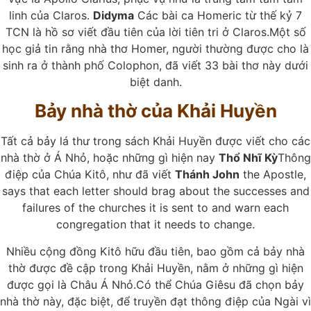
linh của Claros.
Didyma
Các bài ca Homeric từ thế kỷ 7
TCN là hồ sơ viết đầu tiên của lời tiên tri ở Claros.Một số
học giả tin rằng nhà thơ Homer, người thường được cho là
sinh ra ở thành phố Colophon, đã viết 33 bài thơ này dưới
biệt danh.
Bảy nhà thờ của Khải Huyền
Tất cả bảy lá thư trong sách Khải Huyền được viết cho các
nhà thờ ở Á Nhỏ, hoặc những gì hiện nay
Thổ Nhĩ Kỳ
Thông
điệp của Chúa Kitô, như đã viết
Thánh John
the Apostle,
says that each letter should brag about the successes and
failures of the churches it is sent to and warn each
congregation that it needs to change.
Nhiều cộng đồng Kitô hữu đầu tiên, bao gồm cả bảy nhà
thờ được đề cập trong Khải Huyền, nằm ở những gì hiện
được gọi là Châu Á Nhỏ.Có thể Chúa Giêsu đã chọn bảy
nhà thờ này, đặc biệt, để truyền đạt thông điệp của Ngài vì