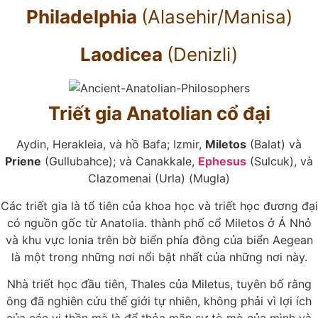
Philadelphia
(Alasehir/Manisa)
Laodicea
(Denizli)
Triết gia Anatolian cổ đại
Aydin, Herakleia, và hồ Bafa; Izmir,
Miletos
(Balat) và
Priene
(Gullubahce); và Canakkale,
Ephesus
(Sulcuk), và
Clazomenai (Urla) (Mugla)
Các triết gia là tổ tiên của khoa học và triết học đương đại
có nguồn gốc từ Anatolia. thành phố cổ Miletos ở Á Nhỏ
và khu vực Ionia trên bờ biển phía đông của biển Aegean
là một trong những nơi nổi bật nhất của những nơi này.
Nhà triết học đầu tiên, Thales của Miletus, tuyên bố rằng
ông đã nghiên cứu thế giới tự nhiên, không phải vì lợi ích
của các vị thần mà là để thỏa mãn sự tò mò của mình và