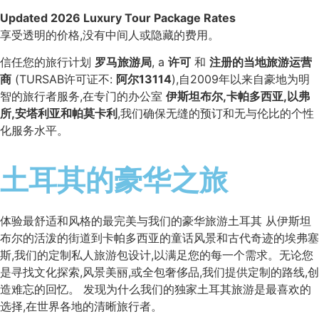
Updated 2026 Luxury Tour Package Rates
享受透明的价格,没有中间人或隐藏的费用。
信任您的旅行计划
罗马旅游局
, a
许可
和
注册的当地旅游运营
商
(TURSAB许可证不:
阿尔13114
),自2009年以来自豪地为明
智的旅行者服务,在专门的办公室
伊斯坦布尔,卡帕多西亚,以弗
所,安塔利亚和帕莫卡利
,我们确保无缝的预订和无与伦比的个性
化服务水平。
土耳其的豪华之旅
体验最舒适和风格的最完美与我们的豪华旅游土耳其 从伊斯坦
布尔的活泼的街道到卡帕多西亚的童话风景和古代奇迹的埃弗塞
斯,我们的定制私人旅游包设计,以满足您的每一个需求。无论您
是寻找文化探索,风景美丽,或全包奢侈品,我们提供定制的路线,创
造难忘的回忆。 发现为什么我们的独家土耳其旅游是最喜欢的
选择,在世界各地的清晰旅行者。