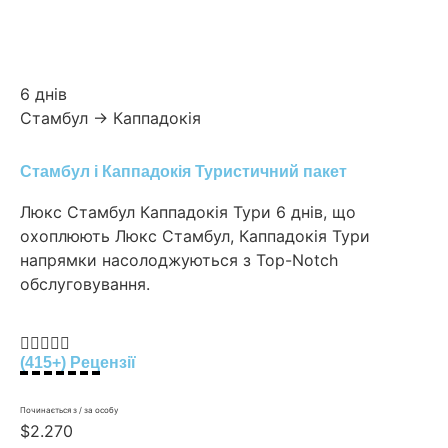
6 днів
Стамбул → Каппадокія
Стамбул і Каппадокія Туристичний пакет
Люкс Стамбул Каппадокія Тури 6 днів, що
охоплюють Люкс Стамбул, Каппадокія Тури
напрямки насолоджуються з Top-Notch
обслуговування.





(415+) Рецензії
Починається з / за особу
$2.270