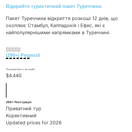
Відкрийте туристичний пакет Туреччина
Пакет Туреччина відкриття розкоші 12 днів, що
охоплює Стамбул, Каппадокія і Ефес, які є
найпопулярнішими напрямками в Туреччині.





(290+) Рецензії
Починається з / за особу
$4.440
268+ Реєстрація
Приватний тур
Корективний
Updated prices for 2026