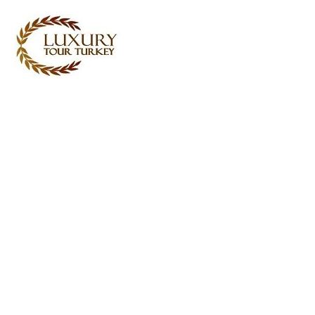
Turkey Tour Packages
Туреччина Подорожі
Послуги
Turkey Daily Tours
свідчення
Про нас
Зв'язатися з нами