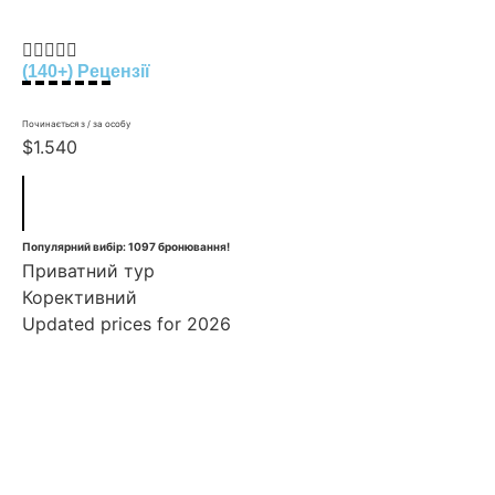





(140+) Рецензії
Починається з / за особу
$1.540
Популярний вибір: 1097 бронювання!
Приватний тур
Корективний
Updated prices for 2026