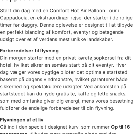
Start din dag med en Comfort Hot Air Balloon Tour i
Cappadocia, en ekstraordinær rejse, der starter i de rolige
timer før daggry. Denne oplevelse er designet til at tilbyde
en perfekt blanding af komfort, eventyr og betagende
udsigt over et af verdens mest unikke landskaber.
Forberedelser til flyvning
Din morgen starter med en privat køretøjsopkørsel fra dit
hotel, hvilket sikrer en sømløs start på dit eventyr. Hver
dag vælger vores dygtige piloter det optimale startsted
baseret på dagens vindmønstre, hvilket garanterer både
sikkerhed og spektakulære udsigter. Ved ankomsten på
startstedet kan du nyde gratis te, kaffe og lette snacks,
som med omtanke giver dig energi, mens vores besætning
fuldfører de endelige forberedelser til din flyvning.
Flyvningen af et liv
Gå ind i den specielt designet kurv, som rummer
Op til 16
passagerer
- tilbyder mere personlig plads end den