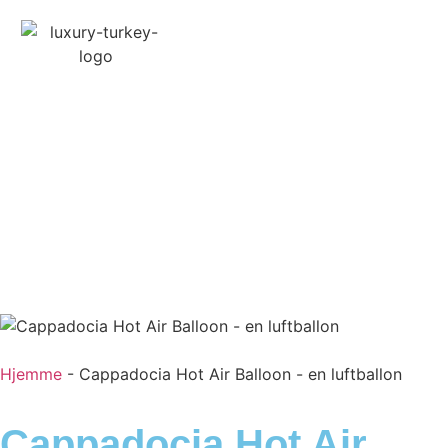
Turkey Tour Packages
Turisme Rejseydelser
Turkey Daily Tours
Vidnesbyrd
Om os
Kontakt os
Hjemme
-
Cappadocia Hot Air Balloon - en luftballon
Cappadocia Hot Air