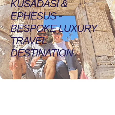
KUSADASI &
EPHESUS -
BESPOKE LUXURY
TRAVEL
DESTINATION