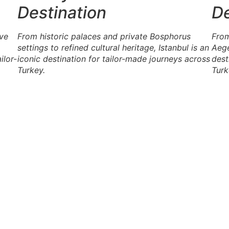
Destination
De
ave
From historic palaces and private Bosphorus
From
settings to refined cultural heritage, Istanbul is an
Aege
ilor-
iconic destination for tailor-made journeys across
dest
Turkey.
Turk