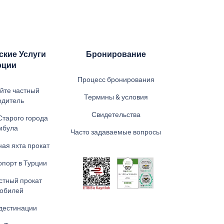
ские Услуги
Бронирование
рции
Процесс бронирования
йте частный
Термины & условия
одитель
Свидетельства
Старого города
мбула
Часто задаваемые вопросы
ная яхта прокат
опорт в Турции
стный прокат
мобилей
 дестинации