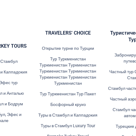
TRAVELERS' CHOICE
Туристиче
Ту
RKEY TOURS
Открытие турне по Турции
Заброниру
Тур Туркменистан
путев
в Стамбул
Туркменистан Туркменистан
Туркменистан Туркменистан
Частный тур 
 и Каппадокия
Туркменистан Туркменистан
Ста
Эфес тур
Туркменистан
Стамбул част
л и Анталью
Тур Туркменистан Тур Пакет
Частный аэр
ул и Бодрум
Босфорный круиз
Стамбул ча
ул, Эфес и
Туры в Стамбул и Каппадокия
авто
кале
Туры в Стамбул Luxury Tour
Турецкие