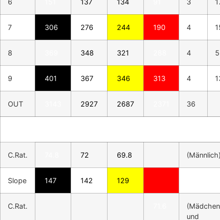
6
151
137
134
91
3
1
7
306
276
244
190
4
1
8
369
348
321
288
4
5
9
401
367
346
313
4
1
OUT
3143
2927
2687
2371
36
C.Rat.
74.8
72
69.8
(Männlich
Slope
147
142
129
C.Rat.
71.6
(Mädchen
und