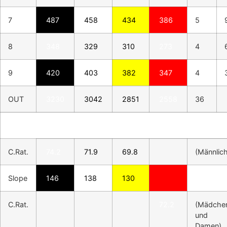
7
487
458
434
386
5
8
348
329
310
273
4
9
420
403
382
347
4
OUT
3230
3042
2851
2558
36
C.Rat.
74.2
71.9
69.8
(Männlich
Slope
146
138
130
C.Rat.
72.2
(Mädche
und
Damen)