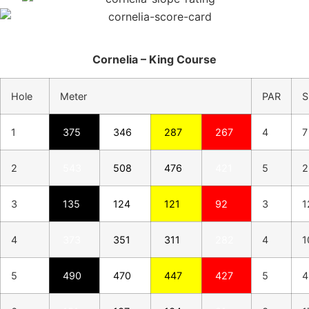
Cornelia – King Course
Hole
Meter
PAR
S
1
375
346
287
267
4
7
2
543
508
476
421
5
2
3
135
124
121
92
3
1
4
373
351
311
282
4
1
5
490
470
447
427
5
4