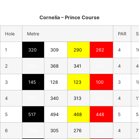
Cornelia – Prince Course
Hole
Metre
PAR
S
1
320
309
290
262
4
1
2
399
368
341
315
4
4
3
145
128
123
100
3
1
4
362
340
313
274
4
1
5
517
494
468
448
5
5
6
329
305
276
241
4
7