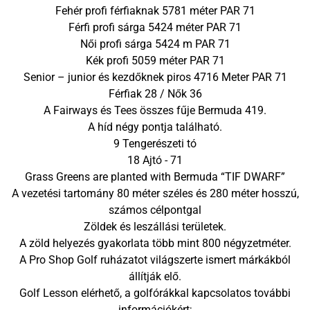
Fehér profi férfiaknak 5781 méter PAR 71
Férfi profi sárga 5424 méter PAR 71
Női profi sárga 5424 m PAR 71
Kék profi 5059 méter PAR 71
Senior – junior és kezdőknek piros 4716 Meter PAR 71
Férfiak 28 / Nők 36
A Fairways és Tees összes fűje Bermuda 419.
A híd négy pontja található.
9 Tengerészeti tó
18 Ajtó - 71
Grass Greens are planted with Bermuda “TIF DWARF”
A vezetési tartomány 80 méter széles és 280 méter hosszú,
számos célpontgal
Zöldek és leszállási területek.
A zöld helyezés gyakorlata több mint 800 négyzetméter.
A Pro Shop Golf ruházatot világszerte ismert márkákból
állítják elő.
Golf Lesson elérhető, a golfórákkal kapcsolatos további
információkért;