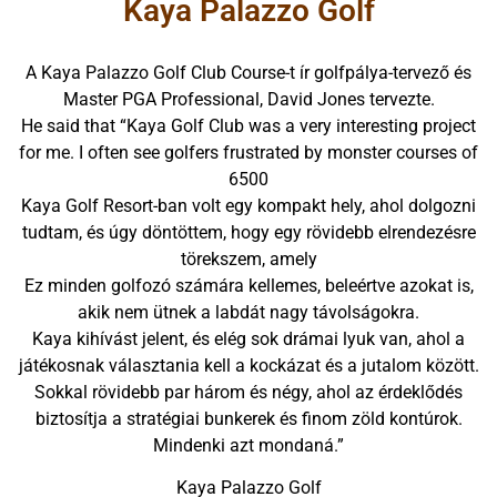
Kaya Palazzo Golf
A Kaya Palazzo Golf Club Course-t ír golfpálya-tervező és
Master PGA Professional, David Jones tervezte.
He said that “Kaya Golf Club was a very interesting project
for me. I often see golfers frustrated by monster courses of
6500
Kaya Golf Resort-ban volt egy kompakt hely, ahol dolgozni
tudtam, és úgy döntöttem, hogy egy rövidebb elrendezésre
törekszem, amely
Ez minden golfozó számára kellemes, beleértve azokat is,
akik nem ütnek a labdát nagy távolságokra.
Kaya kihívást jelent, és elég sok drámai lyuk van, ahol a
játékosnak választania kell a kockázat és a jutalom között.
Sokkal rövidebb par három és négy, ahol az érdeklődés
biztosítja a stratégiai bunkerek és finom zöld kontúrok.
Mindenki azt mondaná.”
Kaya Palazzo Golf