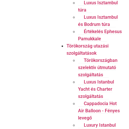
Luxus Isztambul
túra
Luxus Isztambul
és Bodrum túra
Értékelés Ephesus
Pamukkale
Törökország utazási
szolgáltatások
Törökországban
szelektív útmutató
szolgáltatás
Luxus Istanbul
Yacht és Charter
szolgáltatás
Cappadocia Hot
Air Balloon - Fényes
levegő
Luxury Istanbul