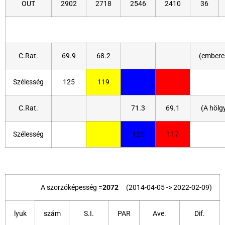
OUT
2902
2718
2546
2410
36
C.Rat.
69.9
68.2
(embere
Szélesség
125
119
C.Rat.
71.3
69.1
(A hölg
Szélesség
125
117
A szorzóképesség =
2072
(2014-04-05 -> 2022-02-09)
lyuk
szám
S.I.
PAR
Ave.
Dif.