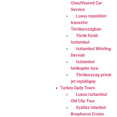
Chauffeured Car
Service
Luxus repülőtéri
transzfer
Törökországban
Török fürdő
Isztambul
Isztambul Whirling
Dervish
Isztambul
helikopter túra
Törökország privát
jet repülőgép
Turkey Daily Tours
Luxus Isztambul
Old City Tour
Szállás Istanbul
Bosphorus Cruise