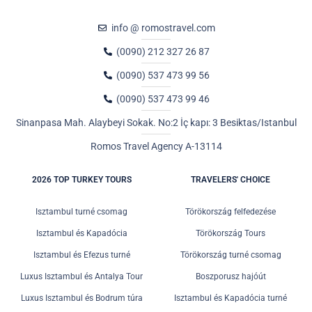
info @ romostravel.com
(0090) 212 327 26 87
(0090) 537 473 99 56
(0090) 537 473 99 46
Sinanpasa Mah. Alaybeyi Sokak. No:2 İç kapı: 3 Besiktas/Istanbul
Romos Travel Agency A-13114
2026 TOP TURKEY TOURS
TRAVELERS' CHOICE
Isztambul turné csomag
Törökország felfedezése
Isztambul és Kapadócia
Törökország Tours
Isztambul és Efezus turné
Törökország turné csomag
Luxus Isztambul és Antalya Tour
Boszporusz hajóút
Luxus Isztambul és Bodrum túra
Isztambul és Kapadócia turné