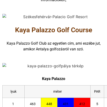
Kaya Palazzo Golf Course
Kaya Palazzo Golf Club az egyetlen cím, ami eszébe jut,
amikor Antalya golfozásról van szó.
Kaya Palazzo
lyuk
méter
PAR
1
463
448
431
412
5