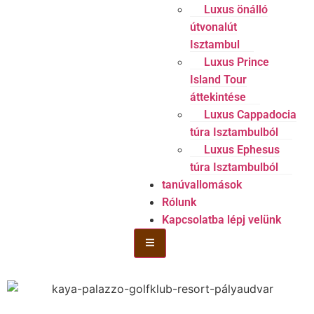
Luxus önálló
útvonalút
Isztambul
Luxus Prince
Island Tour
áttekintése
Luxus Cappadocia
túra Isztambulból
Luxus Ephesus
túra Isztambulból
tanúvallomások
Rólunk
Kapcsolatba lépj velünk
Hamburger Toggle menü