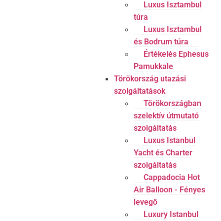
Luxus Isztambul
túra
Luxus Isztambul
és Bodrum túra
Értékelés Ephesus
Pamukkale
Törökország utazási
szolgáltatások
Törökországban
szelektív útmutató
szolgáltatás
Luxus Istanbul
Yacht és Charter
szolgáltatás
Cappadocia Hot
Air Balloon - Fényes
levegő
Luxury Istanbul