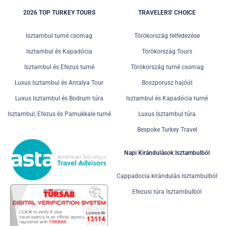
2026 TOP TURKEY TOURS
TRAVELERS' CHOICE
Isztambul turné csomag
Törökország felfedezése
Isztambul és Kapadócia
Törökország Tours
Isztambul és Efezus turné
Törökország turné csomag
Luxus Isztambul és Antalya Tour
Boszporusz hajóút
Luxus Isztambul és Bodrum túra
Isztambul és Kapadócia turné
Isztambul, Efezus és Pamukkale turné
Luxus Isztambul túra
Bespoke Turkey Travel
Napi Kirándulások Isztambulból
Cappadocia kirándulás Isztambulból
Efezusi túra Isztambulból