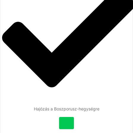
Hajózás a Boszporusz-hegységre