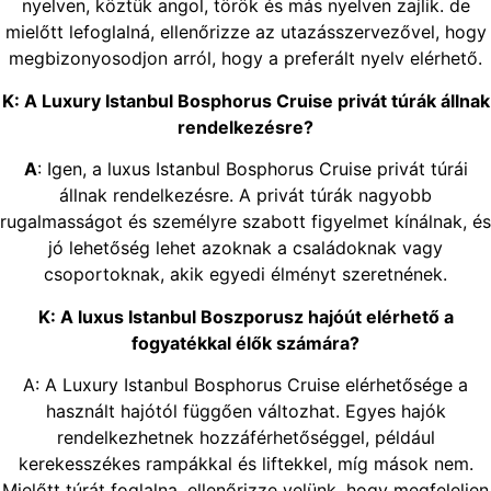
nyelven, köztük angol, török és más nyelven zajlik. de
mielőtt lefoglalná, ellenőrizze az utazásszervezővel, hogy
megbizonyosodjon arról, hogy a preferált nyelv elérhető.
K: A Luxury Istanbul Bosphorus Cruise privát túrák állnak
rendelkezésre?
A
: Igen, a luxus Istanbul Bosphorus Cruise privát túrái
állnak rendelkezésre. A privát túrák nagyobb
rugalmasságot és személyre szabott figyelmet kínálnak, és
jó lehetőség lehet azoknak a családoknak vagy
csoportoknak, akik egyedi élményt szeretnének.
K: A luxus Istanbul Boszporusz hajóút elérhető a
fogyatékkal élők számára?
A: A Luxury Istanbul Bosphorus Cruise elérhetősége a
használt hajótól függően változhat. Egyes hajók
rendelkezhetnek hozzáférhetőséggel, például
kerekesszékes rampákkal és liftekkel, míg mások nem.
Mielőtt túrát foglalna, ellenőrizze velünk, hogy megfeleljen