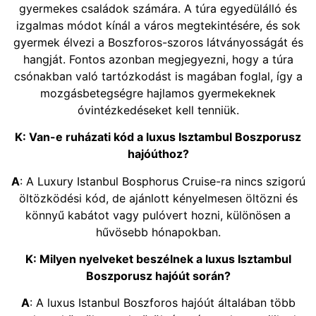
gyermekes családok számára. A túra egyedülálló és
izgalmas módot kínál a város megtekintésére, és sok
gyermek élvezi a Boszforos-szoros látványosságát és
hangját. Fontos azonban megjegyezni, hogy a túra
csónakban való tartózkodást is magában foglal, így a
mozgásbetegségre hajlamos gyermekeknek
óvintézkedéseket kell tenniük.
K: Van-e ruházati kód a luxus Isztambul Boszporusz
hajóúthoz?
A
: A Luxury Istanbul Bosphorus Cruise-ra nincs szigorú
öltözködési kód, de ajánlott kényelmesen öltözni és
könnyű kabátot vagy pulóvert hozni, különösen a
hűvösebb hónapokban.
K: Milyen nyelveket beszélnek a luxus Isztambul
Boszporusz hajóút során?
A
: A luxus Istanbul Boszforos hajóút általában több