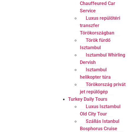
Chauffeured Car
Service
Luxus repülőtéri
transzfer
Törökországban
Török fürdő
Isztambul
Isztambul Whirling
Dervish
Isztambul
helikopter túra
Törökország privát
jet repülőgép
Turkey Daily Tours
Luxus Isztambul
Old City Tour
Szállás Istanbul
Bosphorus Cruise