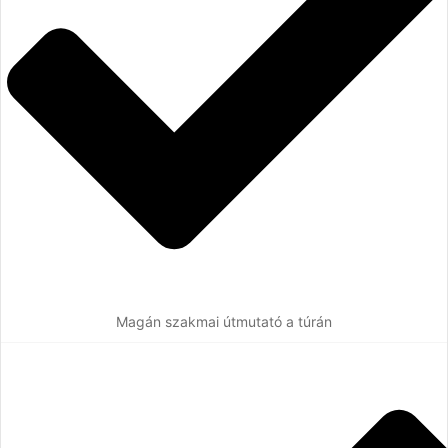
Magán szakmai útmutató a túrán