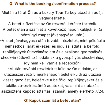
Q: What is the booking / confirmation process?
Miután a túrát Ön és a Luxury Tour Turkey utazási irodája
véglegesítette,
A betét kifizetése az Ön részéről kérésre történik.
A betét után a számlát a következő napon küldjük el. (a
pénzügyi csapat jóváhagyása után.)
-A letét jóváhagyása után további részletek, mint például a
nemzetközi járat érkezési és indulási adata, a belföldi
repülőjegyek útlevélmásolata és a szálloda gyorspályás
check-in (útlevél szállodáknak a gyorspályás check-inhez,
így nem kell várnia a recepción)
-Miután további részleteket küld az Ön oldalán, az
utazásszervező 5 munkanapon belül elküldi az utazási
visszaigazolást, beleértve a belföldi repülőjegyeket és a
találkozó-és-köszöntő adatokat, valamint az utazási
asszisztens kapcsolattartási számát, amely elérhető 7/24.
Q: Kapok számlát a betét után?