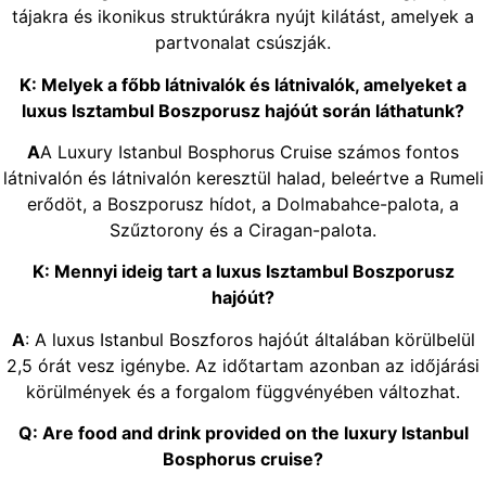
tájakra és ikonikus struktúrákra nyújt kilátást, amelyek a
partvonalat csúszják.
K: Melyek a főbb látnivalók és látnivalók, amelyeket a
luxus Isztambul Boszporusz hajóút során láthatunk?
A
A Luxury Istanbul Bosphorus Cruise számos fontos
látnivalón és látnivalón keresztül halad, beleértve a Rumeli
erődöt, a Boszporusz hídot, a Dolmabahce-palota, a
Szűztorony és a Ciragan-palota.
K: Mennyi ideig tart a luxus Isztambul Boszporusz
hajóút?
A
: A luxus Istanbul Boszforos hajóút általában körülbelül
2,5 órát vesz igénybe. Az időtartam azonban az időjárási
körülmények és a forgalom függvényében változhat.
Q: Are food and drink provided on the luxury Istanbul
Bosphorus cruise?