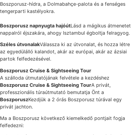
Boszporusz-hídra, a Dolmabahçe-palota és a fenséges
tengerparti kastélyokra.
Boszporusz napnyugta hajóút
Lásd a mágikus átmenetet
nappalról éjszakára, ahogy Isztambul égboltja felragyog.
Széles útvonalak
Válassza ki az útvonalat, és hozza létre
az egyedülálló kalandot, akár az európai, akár az ázsiai
partok felfedezésével.
Boszporusz Cruise & Sightseeing Tour
A szálloda útmutatójának felvétele a kezdéshez
Boszporusz Cruise & Sightseeing Tour
A privát,
professzionális túraútmutató bemutatja Önt a
Boszporusz
Kezdjük a 2 órás Boszporusz túrával egy
privát jachton.
Ma a Boszporusz következő kiemelkedő pontjait fogja
felfedezni: