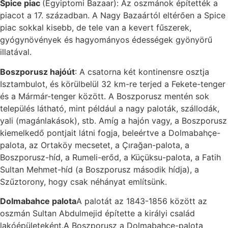
Spice piac
(Egyiptomi Bazaar): Az oszmánok építették a
piacot a 17. században. A Nagy Bazaártól eltérően a Spice
piac sokkal kisebb, de tele van a kevert fűszerek,
gyógynövények és hagyományos édességek gyönyörű
illatával.
Boszporusz hajóút
: A csatorna két kontinensre osztja
Isztambulot, és körülbelül 32 km-re terjed a Fekete-tenger
és a Mármár-tenger között. A Boszporusz mentén sok
település látható, mint például a nagy paloták, szállodák,
yali (magánlakások), stb. Amíg a hajón vagy, a Boszporusz
kiemelkedő pontjait látni fogja, beleértve a Dolmabahçe-
palota, az Ortaköy mecsetet, a Çırağan-palota, a
Boszporusz-híd, a Rumeli-erőd, a Küçüksu-palota, a Fatih
Sultan Mehmet-híd (a Boszporusz második hídja), a
Szűztorony, hogy csak néhányat említsünk.
Dolmabahce palota
A palotát az 1843-1856 között az
oszmán Sultan Abdulmejid építette a királyi család
lakóépületeként.A Boszporusz a Dolmabahce-palota