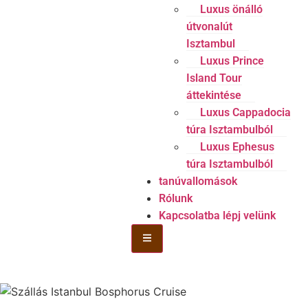
Luxus önálló
útvonalút
Isztambul
Luxus Prince
Island Tour
áttekintése
Luxus Cappadocia
túra Isztambulból
Luxus Ephesus
túra Isztambulból
tanúvallomások
Rólunk
Kapcsolatba lépj velünk
Hamburger Toggle menü