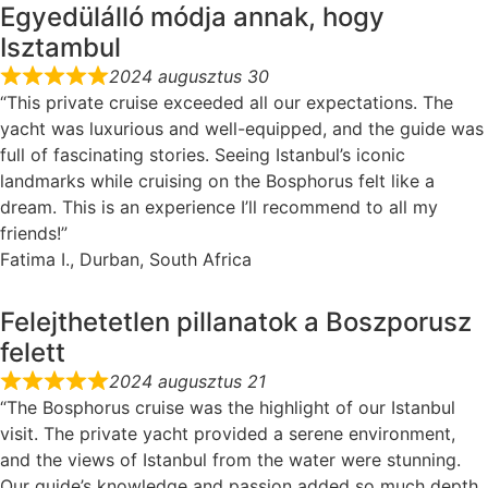
Egyedülálló módja annak, hogy
Isztambul
2024 augusztus 30
“This private cruise exceeded all our expectations. The
yacht was luxurious and well-equipped, and the guide was
full of fascinating stories. Seeing Istanbul’s iconic
landmarks while cruising on the Bosphorus felt like a
dream. This is an experience I’ll recommend to all my
friends!”
Fatima I., Durban, South Africa
Felejthetetlen pillanatok a Boszporusz
felett
2024 augusztus 21
“The Bosphorus cruise was the highlight of our Istanbul
visit. The private yacht provided a serene environment,
and the views of Istanbul from the water were stunning.
Our guide’s knowledge and passion added so much depth