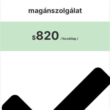
magánszolgálat
820
$
/ Kezdőlap /