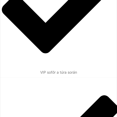
VIP sofőr a túra során