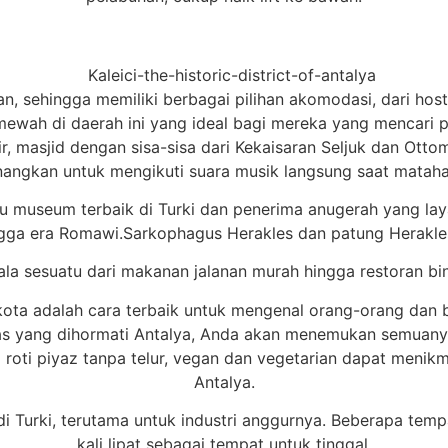
an, sehingga memiliki berbagai pilihan akomodasi, dari ho
a mewah di daerah ini yang ideal bagi mereka yang mencari
 masjid dengan sisa-sisa dari Kekaisaran Seljuk dan Otto
angkan untuk mengikuti suara musik langsung saat mataha
atu museum terbaik di Turki dan penerima anugerah yang la
ingga era Romawi.Sarkophagus Herakles dan patung Herakle
a sesuatu dari makanan jalanan murah hingga restoran bin
ta adalah cara terbaik untuk mengenal orang-orang dan 
itas yang dihormati Antalya, Anda akan menemukan semuany
roti piyaz tanpa telur, vegan dan vegetarian dapat menikma
Antalya.
 di Turki, terutama untuk industri anggurnya. Beberapa te
kali lipat sebagai tempat untuk tinggal.