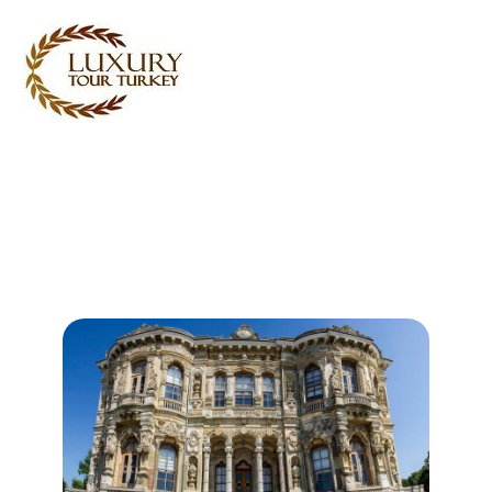
Turkey Tour Packages
Turkije Reistijd
Turkey Daily Tours
getuigenissen
Over ons
Contact met ons