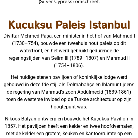
(Silver Cypress) omschreef.
Kucuksu Paleis Istanbul
Divittar Mehmed Paşa, een minister in het hof van Mahmud I
(1730–754), bouwde een tweehuis hout paleis op dit
waterfront, en het werd gebruikt gedurende de
regeringstijden van Selim III (1789–1807) en Mahmud II
(1754–1806).
Het huidige stenen paviljoen of koninklijke lodge werd
gebouwd in dezelfde stijl als Dolmabahçe en Ihlamur tijdens
de regering van Mahmud's zoon Abdülmecid (1839-1861)
toen de westerse invloed op de Turkse architectuur op zijn
hoogtepunt was.
Nikoos Balyan ontwierp en bouwde het Küçüksu Pavilion in
1857. Het paviljoen heeft een kelder en twee hoofdverhalen,
met de kelder een grotere, keuken en kantoorruimte op een