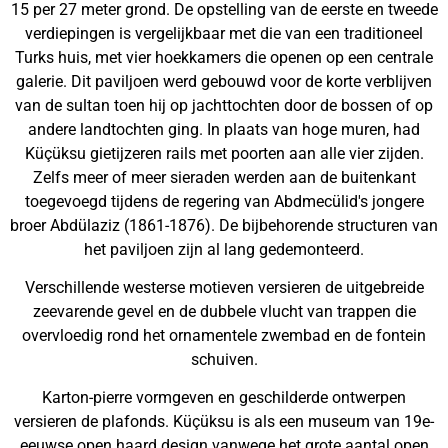
15 per 27 meter grond. De opstelling van de eerste en tweede
verdiepingen is vergelijkbaar met die van een traditioneel
Turks huis, met vier hoekkamers die openen op een centrale
galerie. Dit paviljoen werd gebouwd voor de korte verblijven
van de sultan toen hij op jachttochten door de bossen of op
andere landtochten ging. In plaats van hoge muren, had
Küçüksu gietijzeren rails met poorten aan alle vier zijden.
Zelfs meer of meer sieraden werden aan de buitenkant
toegevoegd tijdens de regering van Abdmecülid's jongere
broer Abdülaziz (1861-1876). De bijbehorende structuren van
het paviljoen zijn al lang gedemonteerd.
Verschillende westerse motieven versieren de uitgebreide
zeevarende gevel en de dubbele vlucht van trappen die
overvloedig rond het ornamentele zwembad en de fontein
schuiven.
Karton-pierre vormgeven en geschilderde ontwerpen
versieren de plafonds. Küçüksu is als een museum van 19e-
eeuwse open haard design vanwege het grote aantal open