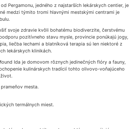
o od Pergamonu, jedného z najstarších lekárskych centier, je
nené medzi týmito tromi hlavnými mestskými centrami je
bulu.
pšiť svoje zdravie kvôli bohatému biodiverzite, čerstvému
podporu pozitívneho stavu mysle, provincie ponúkajú jogy,
a, liečba lechami a blatníková terapia sú len niektoré z
h lekárskych klinikách.
 Mound Ida je domovom rôznych jedinečných flóry a fauny,
ochopenie kulinárskych tradícií tohto olivovo-voňajúceho
život.
h prameňov mesta.
rických termálnych miest.