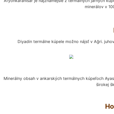
Afyonkarahisar je najznámejšie z termálnych jarných kúp
minerálov v 10
Diyadin termálne kúpele možno nájsť v Ağri. juho
Minerálny obsah v ankarských termálnych kúpeľoch Ayas,
širokej 
Ho