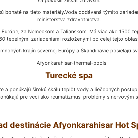
sa pokúsili získať zdravšie.
ú bohaté na tieto materiály.Voda dodávaná týmito zariadeni
ministerstva zdravotníctva.
v Európe, za Nemeckom a Talianskom. Má viac ako 1500 tepe
60 tepelnými zariadeniami rozloženými po celej tejto oblas
nohých krajín severnej Európy a Škandinávie posielajú svo
Turecké spa
ete a ponúkajú širokú škálu teplôt vody a liečebných postu
 ponúkajú pre veci ako reumatizmus, problémy s nervovým 
ad destinácie Afyonkarahisar Hot S