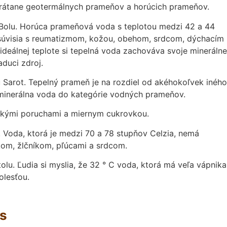
vrátane geotermálnych prameňov a horúcich prameňov.
 Bolu. Horúca prameňová voda s teplotou medzi 42 a 44
ré súvisia s reumatizmom, kožou, obehom, srdcom, dýchacím
 ideálnej teplote si tepelná voda zachováva svoje minerálne
aduci zdroj.
arot. Tepelný prameň je na rozdiel od akéhokoľvek iného
á minerálna voda do kategórie vodných prameňov.
ickými poruchami a miernym cukrovkou.
 Voda, ktorá je medzi 70 a 78 stupňov Celzia, nemá
kom, žlčníkom, pľúcami a srdcom.
. Ľudia si myslia, že 32 ° C voda, ktorá má veľa vápnika
olesťou.
gs