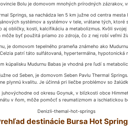
 provincie Bolu je domovom mnohých prírodných zázrakov, 
mal Springs, sa nachádza len 5 km južne od centra mesta
orgánových systémov a systémov v tele, vrátane tých, kto
 obličky, kosti, kalcifikáciu a metabolizmus. Kvôli svojej
a môže byť použitá priamo zo zdroja, čo z nej robí veľmi ži
rnu, je domovom tepelného prameňa známeho ako Mudurnu S
 Celzia patrí táto sulfátovaná, hypertermálna, hypotonick
m kúpalisku Mudurnu Babas je vhodná pre ľudí s metabol
 južne od Seben, je domovom Seben Pavlu Thermal Springs.
e plynnú kvalitu. Je účinná pri liečbe problémov so žalúd
juhovýchodne od okresu Goynuk, v blízkosti obce Himmetolu
nátu v ňom, môže pomôcť s reumatizmom a ischiatickou b
rehľad destinácie Bursa Hot Sprin