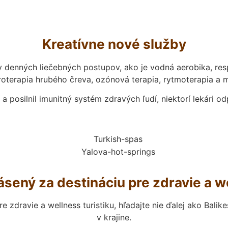
Kreatívne nové služby
y denných liečebných postupov, ako je vodná aerobika, resp
roterapia hrubého čreva, ozónová terapia, rytmoterapia a
 a posilnil imunitný systém zdravých ľudí, niektorí lekári o
lásený za destináciu pre zdravie a 
 zdravie a wellness turistiku, hľadajte nie ďalej ako Balik
v krajine.