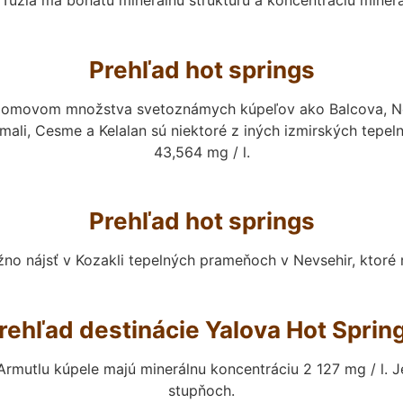
Tuzla má bohatú minerálnu štruktúru a koncentráciu minerá
Prehľad hot springs
domovom množstva svetoznámych kúpeľov ako Balcova, Nebi
 Cumali, Cesme a Kelalan sú niektoré z iných izmirských te
43,564 mg / l.
Prehľad hot springs
no nájsť v Kozakli tepelných prameňoch v Nevsehir, ktoré 
rehľad destinácie Yalova Hot Sprin
 Armutlu kúpele majú minerálnu koncentráciu 2 127 mg / l. 
stupňoch.