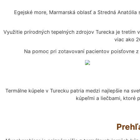
Egejské more, Marmarská oblasť a Stredná Anatólia s
Využitie prírodných tepelných zdrojov Turecka je tretím 
viac ako 2
Na pomoc pri zotavovaní pacientov poisťovne z m
Termálne kúpele v Turecku patria medzi najlepšie na sv
kúpeľmi a liečbami, ktoré
Prehľ