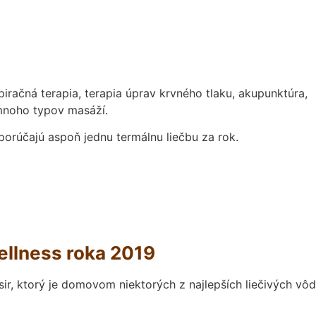
iračná terapia, terapia úprav krvného tlaku, akupunktúra,
 mnoho typov masáží.
dporúčajú aspoň jednu termálnu liečbu za rok.
wellness roka 2019
esir, ktorý je domovom niektorých z najlepších liečivých vôd