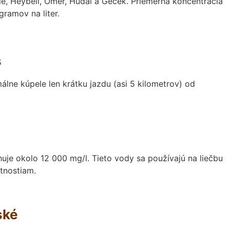
le, Heybeli, Omer, Hudai a Gecek. Priemerná koncentrácia
ramov na liter.
s
lne kúpele len krátku jazdu (asi 5 kilometrov) od
je okolo 12 000 mg/l. Tieto vody sa používajú na liečbu
tnostiam.
ské