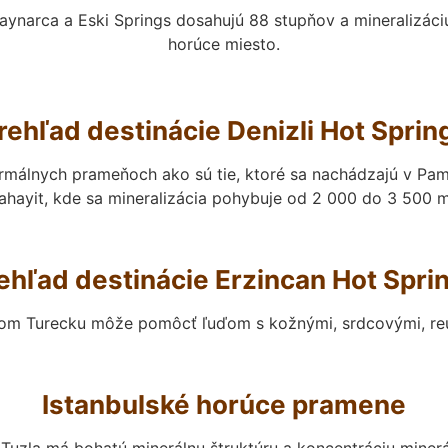
aynarca a Eski Springs dosahujú 88 stupňov a mineralizáci
horúce miesto.
rehľad destinácie Denizli Hot Sprin
málnych prameňoch ako sú tie, ktoré sa nachádzajú v Pamuk
ahayit, kde sa mineralizácia pohybuje od 2 000 do 3 500 m
ehľad destinácie Erzincan Hot Spri
nom Turecku môže pomôcť ľuďom s kožnými, srdcovými, re
Istanbulské horúce pramene