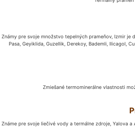
Termálny prameň 
Známy pre svoje množstvo tepelných prameňov, Izmir je 
Pasa, Geyiklida, Guzellik, Derekoy, Bademli, Ilicagol,
Zmiešané termominerálne vlastnosti mož
P
Známe pre svoje liečivé vody a termálne zdroje, Yalova a