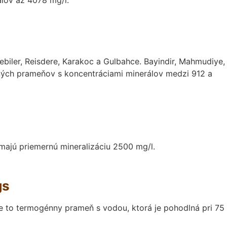
lov až 4078 mg/l.
ler, Reisdere, Karakoc a Gulbahce. Bayindir, Mahmudiye,
pelných prameňov s koncentráciami minerálov medzi 912 a
majú priemernú mineralizáciu 2500 mg/l.
gs
Je to termogénny prameň s vodou, ktorá je pohodlná pri 75