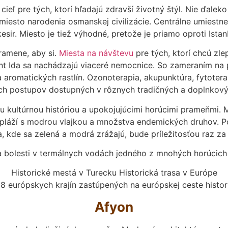
ieľ pre tých, ktorí hľadajú zdravší životný štýl. Nie ďalek
, miesto narodenia osmanskej civilizácie. Centrálne umiest
kesir. Miesto je tiež výhodné, pretože je priamo oproti Istan
ramene, aby si.
Miesta na návštevu
pre tých, ktorí chcú zle
nt Ida sa nachádzajú viaceré nemocnice. So zameraním na 
 aromatických rastlín. Ozonoterapia, akupunktúra, fytoterapi
ých postupov dostupných v rôznych tradičných a doplnkovýc
u kultúrnou históriou a upokojujúcimi horúcimi prameňmi.
 pláží s modrou vlajkou a množstva endemických druhov. P
, kde sa zelená a modrá zrážajú, bude príležitosťou raz za 
i a bolesti v termálnych vodách jedného z mnohých horúcic
Historické mestá v Turecku Historická trasa v Európe
18 európskych krajín zastúpených na európskej ceste histo
Afyon