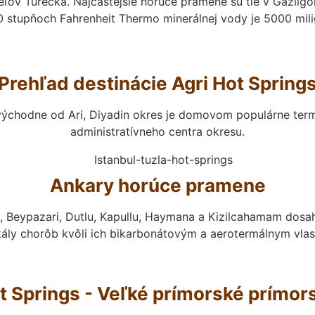
eľov Turecka. Najčastejšie horúce pramene sú tie v Gazligo
0 stupňoch Fahrenheit Thermo minerálnej vody je 5000 milig
Prehľad destinácie Agri Hot Spring
východne od Ari, Diyadin okres je domovom populárne termá
administratívneho centra okresu.
Ankary horúce pramene
 Beypazari, Dutlu, Kapullu, Haymana a Kizilcahamam dosahu
škály chorôb kvôli ich bikarbonátovým a aerotermálnym vlas
t Springs - Veľké prímorské prímor