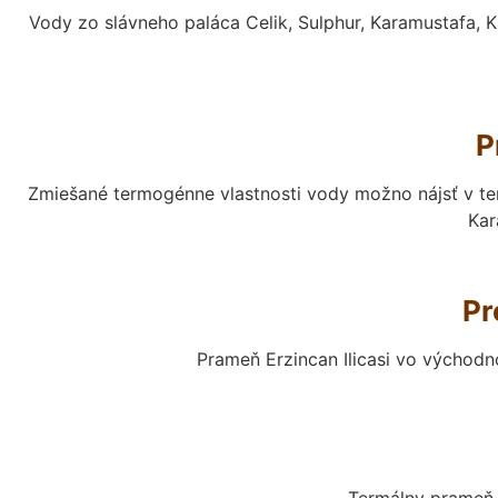
Vody zo slávneho paláca Celik, Sulphur, Karamustafa, K
P
Zmiešané termogénne vlastnosti vody možno nájsť v ter
Kar
Pr
Prameň Erzincan Ilicasi vo východ