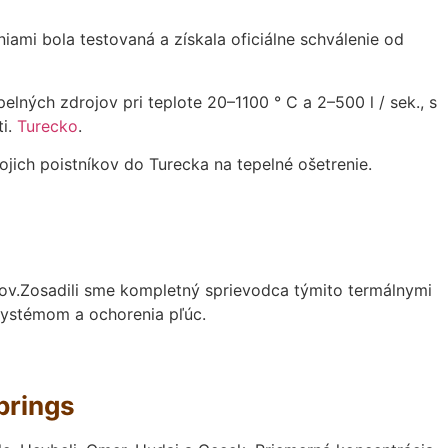
ami bola testovaná a získala oficiálne schválenie od
lných zdrojov pri teplote 20–1100 ° C a 2–500 l / sek., s
ti.
Turecko
.
jich poistníkov do Turecka na tepelné ošetrenie.
pov.Zosadili sme kompletný sprievodca týmito termálnymi
systémom a ochorenia pľúc.
prings