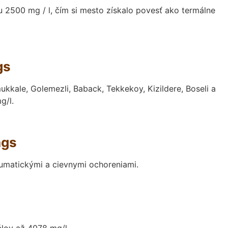
u 2500 mg / l, čím si mesto získalo povesť ako termálne
gs
kale, Golemezli, Baback, Tekkekoy, Kizildere, Boseli a
g/l.
ngs
umatickými a cievnymi ochoreniami.