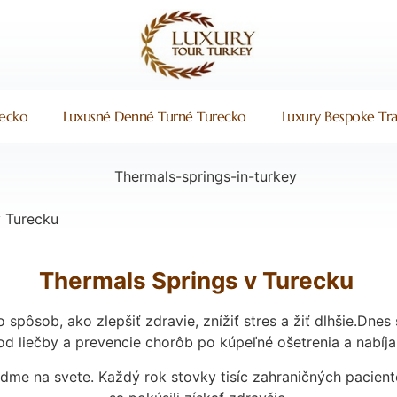
recko
Luxusné Denné Turné Turecko
Luxury Bespoke Tra
v Turecku
Thermals Springs v Turecku
spôsob, ako zlepšiť zdravie, znížiť stres a žiť dlhšie.Dne
od liečby a prevencie chorôb po kúpeľné ošetrenia a nabíj
iedme na svete. Každý rok stovky tisíc zahraničných pacient