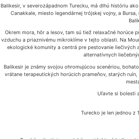
Balikesir, v severozápadnom Turecku, má dlhú históriu ako c
Canakkale, miesto legendárnej trójskej vojny, a Bursa
Bali
Okrem mora, hôr a lesov, tam sú tiež relaxačné horúce p
vzduchu a priaznivému mikroklíme v tejto oblasti. Na Mou
ekologické komunity a centrá pre pestovanie liečivých a
alternatívnych liečebn
Balikesir je známy svojou ohromujúcou scenériou, bohato
vrátane terapeutických horúcich prameňov, starých ruín,
mesta
Uľavte si bolest
Turecko je len jednou z 