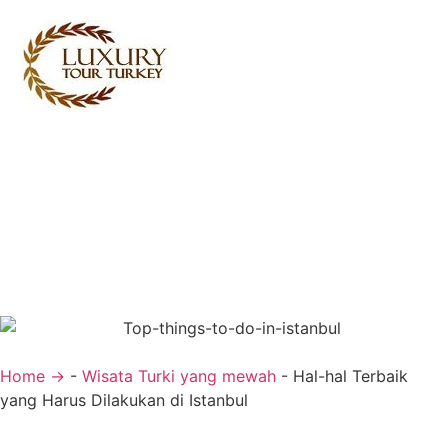
Turkey Tour Packages
Layanan perjalanan Turki
Turkey Daily Tours
Saksi
Tentang Kami
Hubungi Kami
Home →
-
Wisata Turki yang mewah
-
Hal-hal Terbaik
yang Harus Dilakukan di Istanbul