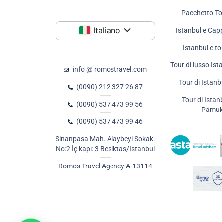
Pacchetto To
Italiano
Istanbul e Cap
Istanbul e to
Tour di lusso Ist
info @ romostravel.com
Tour di Istan
(0090) 212 327 26 87
Tour di Istan
(0090) 537 473 99 56
Pamuk
(0090) 537 473 99 46
Sinanpasa Mah. Alaybeyi Sokak.
No:2 İç kapı: 3 Besiktas/Istanbul
Romos Travel Agency A-13114