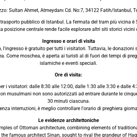
izzo: Sultan Ahmet, Atmeydanı Cd. No:7, 34122 Fatih/Istanbul, T
 trasporto pubblico di Istanbul. La fermata del tram più vicina è
posizione centrale rende facile esplorare altri siti storici vicini
Ingresso e orari di visita
l'ingresso è gratuito per tutti i visitatori. Tuttavia, le donazio
Come moschea, è aperta ai turisti al di fuori dei tempi di pregh
islamiche e eventi speciali.
Ore di visita:
er i visitatori: dalle 8:30 alle 12:00, dalle 1:30 alle 3:30 e dalle 4:
i non musulmani non sono autorizzati ad entrare durante le cinque 
30 minuti ciascuna.
za interruzioni, è meglio controllare l'orario di preghiera giorna
Le evidenze architettoniche
amples of Ottoman architecture, combining elements of traditiona
the famous architect Sinan, sought to rival the grandeur of Hag