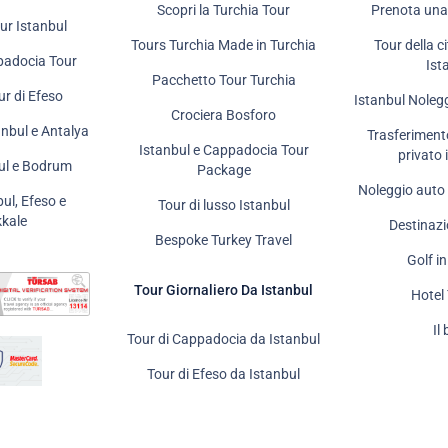
Scopri la Turchia Tour
Prenota una
ur Istanbul
Tours Turchia Made in Turchia
Tour della c
padocia Tour
Ist
Pacchetto Tour Turchia
ur di Efeso
Istanbul Noleg
Crociera Bosforo
anbul e Antalya
Trasferiment
Istanbul e Cappadocia Tour
privato 
bul e Bodrum
Package
Noleggio auto 
bul, Efeso e
Tour di lusso Istanbul
kale
Destinazi
Bespoke Turkey Travel
Golf i
Tour Giornaliero Da Istanbul
Hotel
Il
Tour di Cappadocia da Istanbul
Tour di Efeso da Istanbul