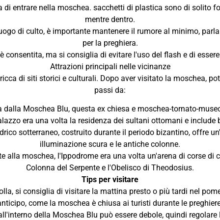
 entrare nella moschea. sacchetti di plastica sono di solito forni
mentre dentro.
go di culto, è importante mantenere il rumore al minimo, parlar
per la preghiera.
è consentita, ma si consiglia di evitare l'uso del flash e di essere
Attrazioni principali nelle vicinanze
cca di siti storici e culturali. Dopo aver visitato la moschea, pot
passi da:
zza dalla Moschea Blu, questa ex chiesa e moschea-tornato-muse
zzo era una volta la residenza dei sultani ottomani e include bei
drico sotterraneo, costruito durante il periodo bizantino, offre 
illuminazione scura e le antiche colonne.
e alla moschea, l'Ippodrome era una volta un'arena di corse di carr
Colonna del Serpente e l'Obelisco di Theodosius.
Tips per visitare
lla, si consiglia di visitare la mattina presto o più tardi nel pome
anticipo, come la moschea è chiusa ai turisti durante le preghiere
 all'interno della Moschea Blu può essere debole, quindi regolare