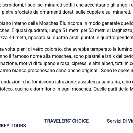
semidomi, i suoi sei minareti sottili che accentuano gli angoli del 
pietra sfociato da ornamenti dorati sulle cupole e sui minareti.
 piano interno della Moschea Blu ricorda in modo generale quello
schee. È quasi quadrata, lunga 51 metri per 53 metri di larghezza
ezza 43 metri, riposata su quattro archi puntati e quattro pendenti
 volta pieni di vetro colorato, che avrebbe temperato la luminos
anno il famoso nome alla moschea, sono piastrelle Iznik del perio
nazione, motivi di tulipano e rosa, cipressi e altri alberi, tutti in co
armo bianco proconesano sono anche originali. Sono le opere inc
dazioni che forniscono istruzione, assistenza sanitaria, cibo e 
oteca, cucina e dormitorio in ogni moschea. Quelle parti della 
TRAVELERS' CHOICE
Servizi Di V
RKEY TOURS