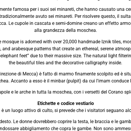
rmente famosa per i suoi sei minareti, che hanno causato una ce
dizionalmente avuto sei minareti. Per risolvere questo, il sult
ca. Le cupole in cascata e semi-domine creano un effetto arm
alla grandezza della moschea.
 the mosque is adorned with over 20,000 handmade Iznik tiles, mos
c, and arabesque patterns that create an ethereal, serene atmosph
elephant feet” due to their massive size. The natural light filte
the beautiful tiles and the decorative calligraphy inside.
irezione di Mecca) è fatto di marmo finamente scolpito ed è situ
hea. Accanto a esso è il minbar (pulpit) da cui l'imam conduce l
upole e le arche in tutta la moschea, con i versetti del Corano spl
Etichette e codice vestiario
 un luogo attivo di culto, si prevede che i visitatori seguano alc
esto. Le donne dovrebbero coprire la testa, le braccia e le gambe;
 indossare abbigliamento che copra le gambe. Non sono ammessi