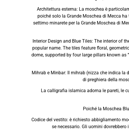
Architettura esterna: La moschea è particola
poiché solo la Grande Moschea di Mecca ha tra
settimo minarete per la Grande Moschea di Mec
Interior Design and Blue Tiles: The interior of
popular name. The tiles feature floral, geometri
dome, supported by four large pillars known as “
Mihrab e Minbar: Il mihrab (nizza che indica la d
di preghiera della mosc
La calligrafia islamica adorna le pareti, le c
Poiché la Moschea Blu è
Codice del vestito: è richiesto abbigliamento mod
se necessario. Gli uomini dovrebbero