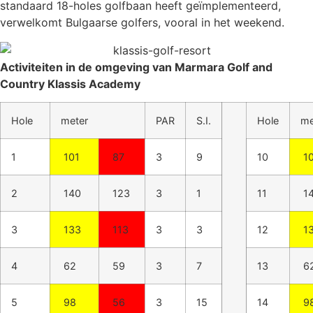
standaard 18-holes golfbaan heeft geïmplementeerd,
verwelkomt Bulgaarse golfers, vooral in het weekend.
Activiteiten in de omgeving van Marmara Golf and
Country Klassis Academy
Hole
meter
PAR
S.I.
Hole
me
1
101
87
3
9
10
1
2
140
123
3
1
11
1
3
133
113
3
3
12
1
4
62
59
3
7
13
6
5
98
56
3
15
14
9