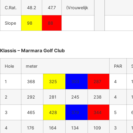
C.Rat.
48.2
47.7
(Vrouwelijk
Slope
98
88
Klassis – Marmara Golf Club
Hole
meter
PAR
S
1
368
325
303
287
4
2
292
281
245
238
4
3
465
428
379
344
5
4
176
164
134
109
3