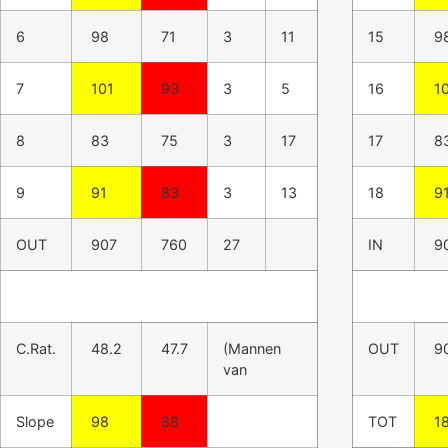
6
98
71
3
11
15
9
7
101
93
3
5
16
1
8
83
75
3
17
17
8
9
91
83
3
13
18
9
OUT
907
760
27
IN
9
C.Rat.
48.2
47.7
(Mannen
OUT
9
van
Slope
98
88
TOT
1