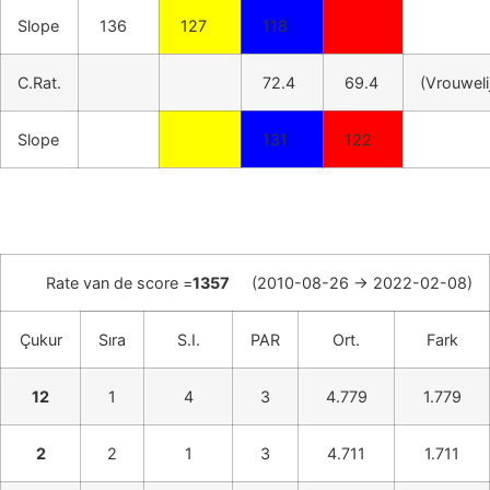
Slope
136
127
118
C.Rat.
72.4
69.4
(Vrouweli
Slope
131
122
Rate van de score =
1357
(2010-08-26 -> 2022-02-08)
Çukur
Sıra
S.I.
PAR
Ort.
Fark
12
1
4
3
4.779
1.779
2
2
1
3
4.711
1.711