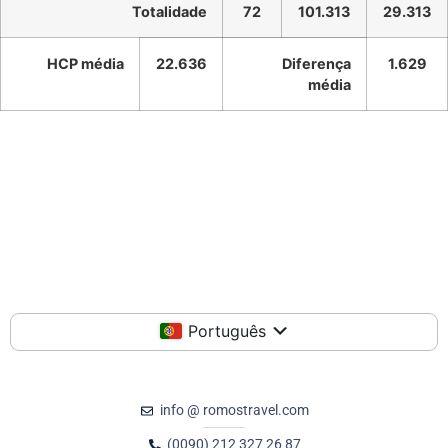
Totalidade
72
101.313
29.313
HCP média
22.636
Diferença
1.629
média
Português
info @ romostravel.com
(0090) 212 327 26 87