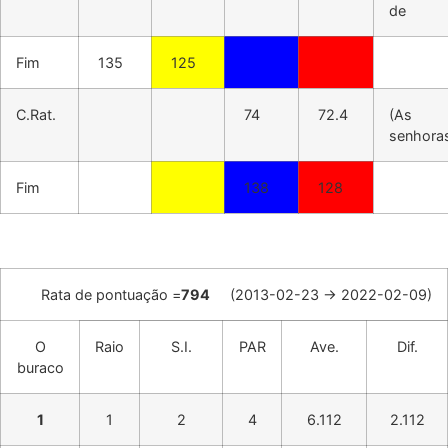
de
Fim
135
125
C.Rat.
74
72.4
(As
senhora
Fim
138
128
Rata de pontuação =
794
(2013-02-23 -> 2022-02-09)
O
Raio
S.I.
PAR
Ave.
Dif.
buraco
1
1
2
4
6.112
2.112