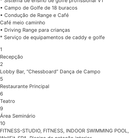
* Sistema de ensino de golfe profissional V1
• Campo de Golfe de 18 buracos
• Condução de Range e Café
Café meio caminho
• Driving Range para crianças
* Serviço de equipamentos de caddy e golfe
1
Recepção
2
Lobby Bar, “Chessboard” Dança de Campo
5
Restaurante Principal
6
Teatro
9
Área Seminário
10
FITNESS-STUDIO, FITNESS, INDOOR SWIMMING POOL,
WellFit-SPA, Piscina de natação interior