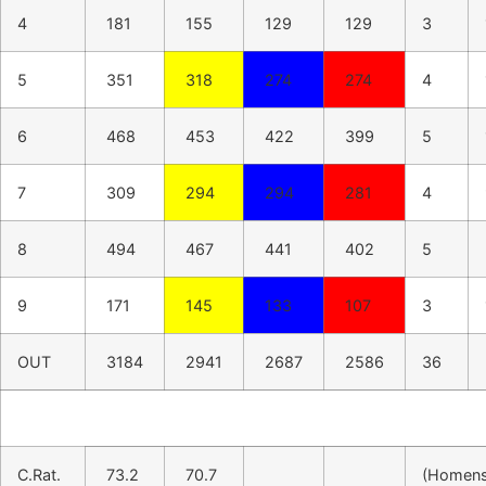
4
181
155
129
129
3
5
351
318
274
274
4
6
468
453
422
399
5
7
309
294
294
281
4
8
494
467
441
402
5
9
171
145
133
107
3
OUT
3184
2941
2687
2586
36
C.Rat.
73.2
70.7
(Homen