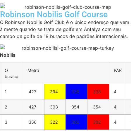
Robinson Nobilis Golf Course
O Robinson Nobilis Golf Club é o único endereço que vem
à mente quando se trata de golfe em Antalya com seu
campo de golfe de 18 buracos de padrões internacionais.
Nobilis
O
Metrô
PAR
buraco
1
427
394
338
338
4
2
427
393
354
354
4
3
356
322
302
302
4