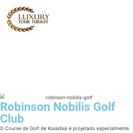
Turkey Tour Packages
Serviços de Viagem Turquia
Turkey Daily Tours
Testemunhos
Sobre nós
Contacte-nos
Robinson Nobilis Golf
Club
O Course de Golf de Kusadasi é projetado especialmente