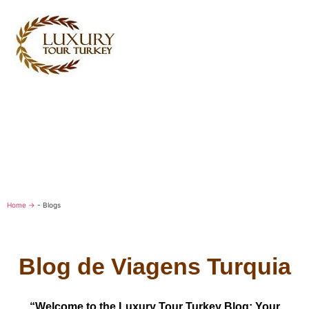
Turkey Tour Packages
Serviços de Viagem Turquia
Turkey Daily Tours
Testemunhos
Sobre nós
Contacte-nos
Home →
-
Blogs
Blog de Viagens Turquia
“Welcome to the Luxury Tour Turkey Blog: Your