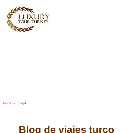
Turkey Tour Packages
Servicios de viajes Turquía
Turkey Daily Tours
Testimoniales
Sobre nosotros
Contacta con nosotros
Home →
-
Blogs
Blog de viajes turco