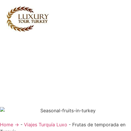
Turkey Tour Packages
Servicios de viajes Turquía
Turkey Daily Tours
Testimoniales
Sobre nosotros
Contacta con nosotros
Home →
-
Viajes Turquía Luxo
-
Frutas de temporada en