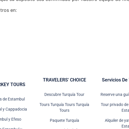
tros en:
TRAVELERS' CHOICE
Servicios De
RKEY TOURS
Descubre Turquía Tour
Reserve una guí
es de Estambul
Tours Turquía Tours Turquía
Tour privado de 
l y Cappadocia
Tours
Est
mbul y Efeso
Paquete Turquía
Alquiler de y
Est