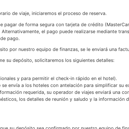
ario de viaje, iniciaremos el proceso de reserva.
de pagar de forma segura con tarjeta de crédito (MasterCa
Alternativamente, el pago puede realizarse mediante transf
 de pago.
to por nuestro equipo de finanzas, se le enviará una factur
e su depósito, solicitaremos los siguientes detalles:
nales y para permitir el check-in rápido en el hotel).
se envía a los hoteles con antelación para simplificar su e
formación requerida, su operador de viajes enviará una con
mésticos, los detalles de reunión y saludo y la información 
de que su depósito sea confirmado por nuestro equipo de fin